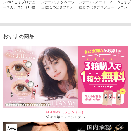
ン ゆうこすプロデュ
ンデー) ミルクベージ
ンデー) スノーココア
うこすプ
ースカラコン（10枚
ュ 益若つばさプロデ
益若つばさプロデュー
ラコン（
入り）
ュース（10枚入り）
ス（10枚入り）
1,705
1,705円
1,848円
1,848円
(税込)
(税込)
(税込)
おすすめ商品
FLANMY（フランミー）
佐々木希イメージモデル