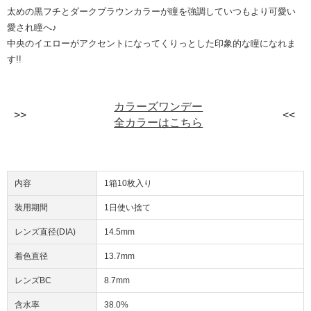
太めの黒フチとダークブラウンカラーが瞳を強調していつもより可愛い
愛され瞳へ♪
中央のイエローがアクセントになってくりっとした印象的な瞳になれま
す!!
カラーズワンデー
全カラーはこちら
内容
1箱10枚入り
装用期間
1日使い捨て
レンズ直径(DIA)
14.5mm
着色直径
13.7mm
レンズBC
8.7mm
含水率
38.0%