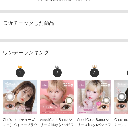
最近チェックした商品
ワンデーランキング
1
2
3
Chu's me（チューズ
AngelColor Bambiシ
AngelColor Bambiシ
Chu's
ミー）ベイビーブラウ
リーズ1day (バンビワ
リーズ1day (バンビワ
ミー）ノ