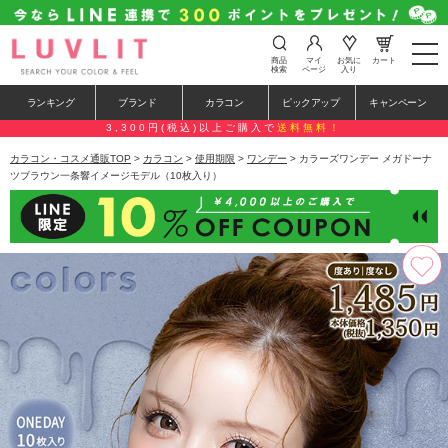
t
商品
マイ
お気に
カート
o
検索
ページ
入り
g
g
ランキング
ブランド
カラコン
ピックアップ
キャンペーン
l
e
3,300円(税込)以上ご購入で
送料無料！
n
a
カラコン・コスメ通販TOP
>
カラコン
>
使用期限
>
ワンデー
> カラーズワンデー メガドーナ
v
ツブラウン一条響イメージモデル（10枚入り）
i
g
a
t
i
o
n