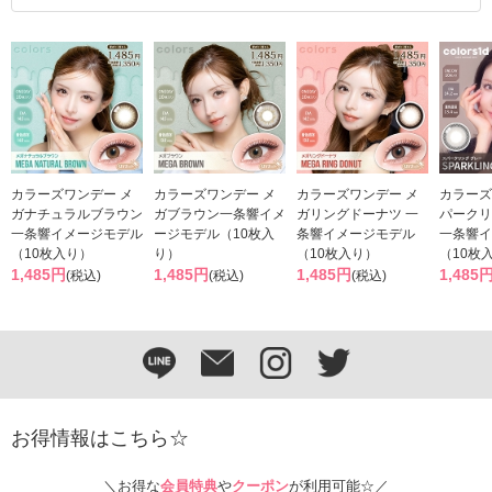
カラーズワンデー メ
カラーズワンデー メ
カラーズワンデー メ
カラーズ
ガナチュラルブラウン
ガブラウン一条響イメ
ガリングドーナツ 一
パークリ
一条響イメージモデル
ージモデル（10枚入
条響イメージモデル
一条響イ
（10枚入り）
り）
（10枚入り）
（10枚
1,485円
1,485円
1,485円
1,485
(税込)
(税込)
(税込)
お得情報はこちら☆
＼お得な
会員特典
や
クーポン
が利用可能☆／