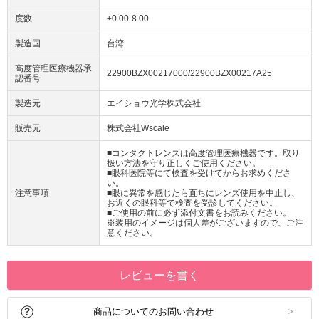
度数
±0.00-8.00
製造国
台湾
高度管理医療機器承
22900BZX00217000/22900BZX00217A25
認番号
製造元
エイショウ光学株式会社
販売元
株式会社Wscale
■コンタクトレンズは高度管理医療機器です。取り
扱い方法を守り正しくご使用ください。
■眼科医院等にて検査を受けてからお求めくださ
い。
注意事項
■眼に異常を感じたら直ちにレンズ使用を中止し、
お近くの眼科等で検査を受診してください。
■ご使用の前に必ず添付文書をお読みください。
※装用のイメージは個人差がございますので、ご注
意ください。
レビューを書く
商品についてのお問い合わせ