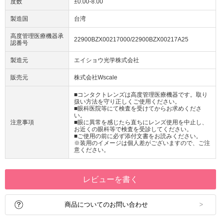
度数
±0.00-8.00
製造国
台湾
高度管理医療機器承
22900BZX00217000/22900BZX00217A25
認番号
製造元
エイショウ光学株式会社
販売元
株式会社Wscale
■コンタクトレンズは高度管理医療機器です。取り
扱い方法を守り正しくご使用ください。
■眼科医院等にて検査を受けてからお求めくださ
い。
注意事項
■眼に異常を感じたら直ちにレンズ使用を中止し、
お近くの眼科等で検査を受診してください。
■ご使用の前に必ず添付文書をお読みください。
※装用のイメージは個人差がございますので、ご注
意ください。
レビューを書く
商品についてのお問い合わせ