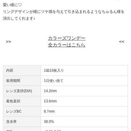
愛い瞳に♡
リングデザインが瞳にツヤ感を与えて引き込まれるようなちゅるん瞳を
演出してくれます♪
カラーズワンデー
全カラーはこちら
内容
1箱10枚入り
装用期間
1日使い捨て
レンズ直径(DIA)
14.2mm
着色直径
13.6mm
レンズBC
8.7mm
含水率
38.0%