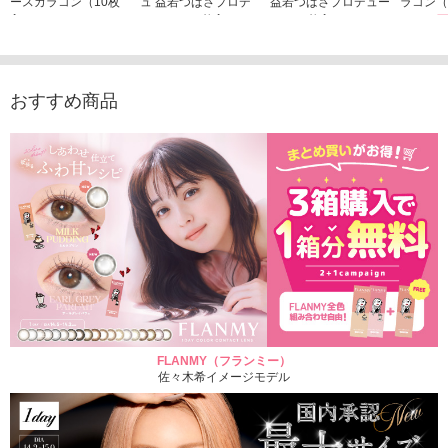
ースカラコン（10枚
ュ 益若つばさプロデ
益若つばさプロデュー
ラコン（
入り）
ュース（10枚入り）
ス（10枚入り）
1,705
1,705円
1,848円
1,848円
(税込)
(税込)
(税込)
おすすめ商品
FLANMY（フランミー）
佐々木希イメージモデル