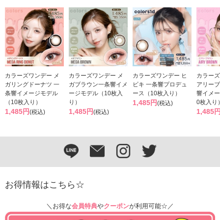
カラーズワンデー メ
カラーズワンデー メ
カラーズワンデー ヒ
カラーズ
ガリングドーナツ 一
ガブラウン一条響イメ
ビキ 一条響プロデュ
アリーブ
条響イメージモデル
ージモデル（10枚入
ース（10枚入り）
響イメー
（10枚入り）
り）
1,485円
0枚入り
(税込)
1,485円
1,485円
1,485
(税込)
(税込)
お得情報はこちら☆
＼お得な
会員特典
や
クーポン
が利用可能☆／