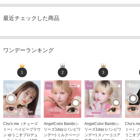
最近チェックした商品
ワンデーランキング
1
2
3
Chu's me（チューズ
AngelColor Bambiシ
AngelColor Bambiシ
Chu's
ミー）ベイビーブラウ
リーズ1day (バンビワ
リーズ1day (バンビワ
ミー）ノ
ン ゆうこすプロデュ
ンデー) ミルクベージ
ンデー) スノーココア
うこすプ