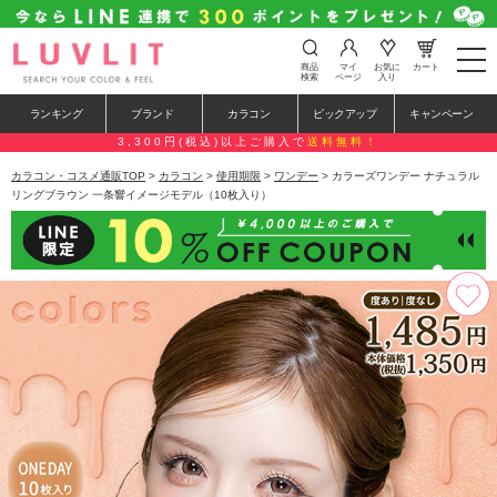
t
商品
マイ
お気に
カート
o
検索
ページ
入り
g
g
ランキング
ブランド
カラコン
ピックアップ
キャンペーン
l
e
3,300円(税込)以上ご購入で
送料無料！
n
a
カラコン・コスメ通販TOP
>
カラコン
>
使用期限
>
ワンデー
> カラーズワンデー ナチュラル
v
リングブラウン 一条響イメージモデル（10枚入り）
i
g
a
t
i
o
n