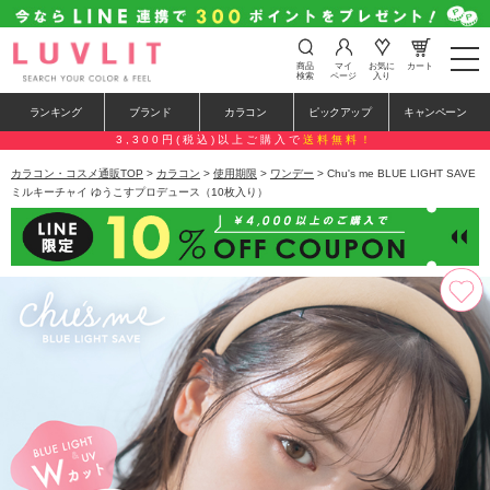
t
商品
マイ
お気に
カート
o
検索
ページ
入り
g
g
ランキング
ブランド
カラコン
ピックアップ
キャンペーン
l
e
3,300円(税込)以上ご購入で
送料無料！
n
a
カラコン・コスメ通販TOP
>
カラコン
>
使用期限
>
ワンデー
> Chu's me BLUE LIGHT SAVE
v
ミルキーチャイ ゆうこすプロデュース（10枚入り）
i
g
a
t
i
o
n