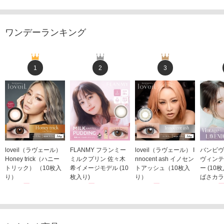
ワンデーランキング
1
2
3
loveil（ラヴェール）
FLANMY フランミー
loveil（ラヴェール） I
バンビヴ
Honey trick（ハニー
ミルクプリン 佐々木
nnocent ash イノセン
ヴィンテ
トリック） （10枚入
希イメージモデル (10
トアッシュ（10枚入
ー (10
り）
枚入り)
り）
ばさカラ
1,760円
1,815円
1,760円
1,848
(税込)
(税込)
(税込)