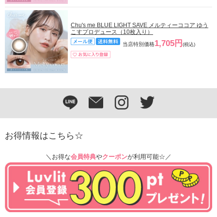
Chu's me BLUE LIGHT SAVE メルティーココア ゆう
こすプロデュース（10枚入り）
1,705円
当店特別価格
(税込)
お得情報はこちら☆
＼お得な
会員特典
や
クーポン
が利用可能☆／