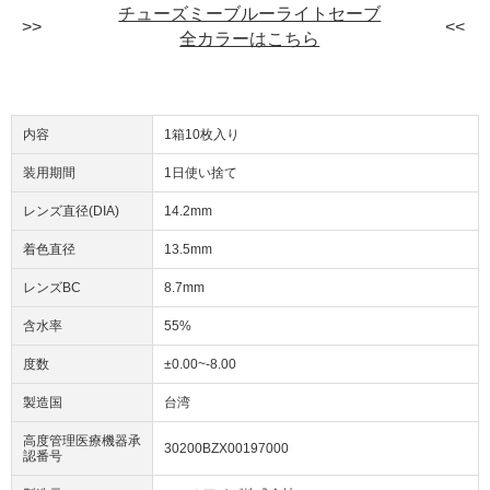
チューズミーブルーライトセーブ
全カラーはこちら
内容
1箱10枚入り
装用期間
1日使い捨て
レンズ直径(DIA)
14.2mm
着色直径
13.5mm
レンズBC
8.7mm
含水率
55%
度数
±0.00~-8.00
製造国
台湾
高度管理医療機器承
30200BZX00197000
認番号