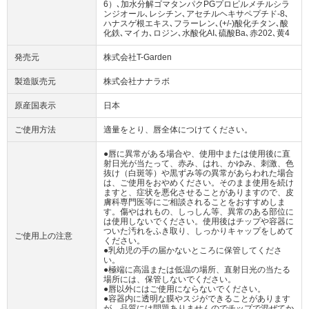
6）､加水分解ゴマタンパクPGプロピルメチルシラ
ンジオール､レシチン､アセチルヘキサペプチド‐8､
ハナスゲ根エキス､フラーレン､(+/-)酸化チタン､酸
化鉄､マイカ､ロジン､水酸化AI､硫酸Ba､赤202､黄4
発売元
株式会社T-Garden
製造販売元
株式会社ナナラボ
原産国表示
日本
ご使用方法
適量をとり、唇全体につけてください。
●唇に異常がある場合や、使用中または使用後に直
射日光が当たって、赤み、はれ、かゆみ、刺激、色
抜け（白斑等）や黒ずみ等の異常があらわれた場合
は、ご使用をおやめください。そのまま使用を続け
ますと、症状を悪化させることがありますので、皮
膚科専門医等にご相談されることをおすすめしま
す。傷やはれもの、しっしん等、異常のある部位に
は使用しないでください。使用後はチップや容器に
ついた汚れをふき取り、しっかりキャップをしめて
ご使用上の注意
ください。
●乳幼児の手の届かないところに保管してくださ
い。
●極端に高温または低温の場所、直射日光の当たる
場所には、保管しないでください。
●唇以外にはご使用にならないでください。
●容器内に透明な膜やスジができることがあります
が、品質には問題ありませんのでチップで混ぜてか