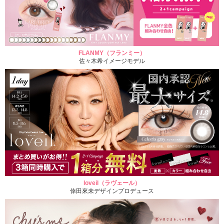
FLANMY（フランミー）
佐々木希イメージモデル
loveil（ラヴェール）
倖田來未デザインプロデュース