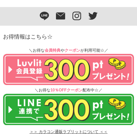
お得情報はこちら☆
＼お得な
会員特典
や
クーポン
が利用可能☆／
＼お得な
10％OFFクーポン
配布中☆／
＞＞ カラコン通販ラブリットについて ＜＜