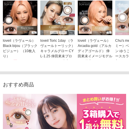
loveil（ラヴェール）
loveil Toric 1day （ラ
loveil（ラヴェール）
Chu's
Black bijou（ブラック
ヴェールトーリック）
Arcadia gold（アルカ
ミー）ベ
ビジュー） （10枚入
キャラメルグロー CY
ディアゴールド） 倖
ン ゆう
り）
L-1.25 倖田來未プロ
田來未イメージモデル
ースカラ
1,760円
デュース （10枚入
（10枚入り）
入り）
(税込)
り）
1,760円
1,705
(税込)
1,760円
(税込)
おすすめ商品