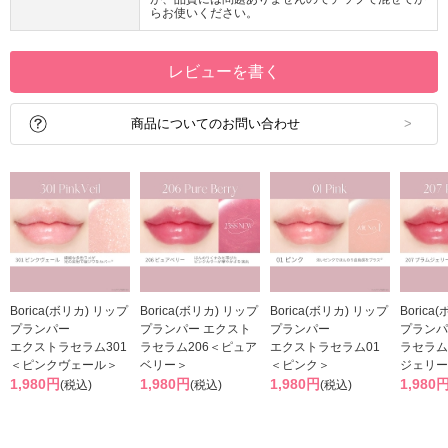
らお使いください。
レビューを書く
商品についてのお問い合わせ
Borica(ボリカ) リップ
Borica(ボリカ) リップ
Borica(ボリカ) リップ
Borica
プランパー
プランパー エクスト
プランパー
プランパ
エクストラセラム301
ラセラム206＜ピュア
エクストラセラム01
ラセラム
＜ピンクヴェール＞
ベリー＞
＜ピンク＞
ジェリー
1,980円
1,980円
1,980円
1,980
(税込)
(税込)
(税込)