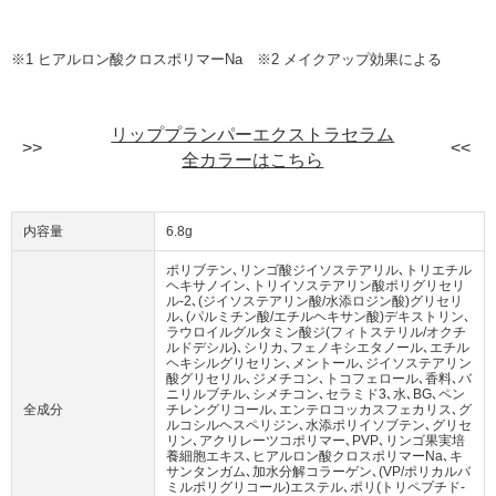
※1 ヒアルロン酸クロスポリマーNa ※2 メイクアップ効果による
リッププランパーエクストラセラム
全カラーはこちら
内容量
6.8g
ポリブテン､リンゴ酸ジイソステアリル､トリエチル
ヘキサノイン､トリイソステアリン酸ポリグリセリ
ル‐2､(ジイソステアリン酸/水添ロジン酸)グリセリ
ル､(パルミチン酸/エチルヘキサン酸)デキストリン､
ラウロイルグルタミン酸ジ(フィトステリル/オクチ
ルドデシル)､シリカ､フェノキシエタノール､エチル
ヘキシルグリセリン､メントール､ジイソステアリン
酸グリセリル､ジメチコン､トコフェロール､香料､バ
ニリルブチル､シメチコン､セラミド3､水､BG､ペン
全成分
チレングリコール､エンテロコッカスフェカリス､グ
ルコシルヘスペリジン､水添ポリイソブテン､グリセ
リン､アクリレーツコポリマー､PVP､リンゴ果実培
養細胞エキス､ヒアルロン酸クロスポリマーNa､キ
サンタンガム､加水分解コラーゲン､(VP/ポリカルバ
ミルポリグリコール)エステル､ポリ(トリペプチド‐