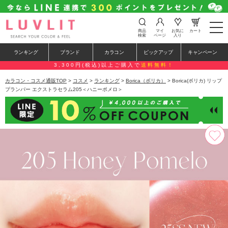
t
商品
マイ
お気に
カート
o
検索
ページ
入り
g
g
ランキング
ブランド
カラコン
ピックアップ
キャンペーン
l
e
3,300円(税込)以上ご購入で
送料無料！
n
a
カラコン・コスメ通販TOP
>
コスメ
>
ランキング
>
Borica（ボリカ）
> Borica(ボリカ) リップ
v
プランパー エクストラセラム205＜ハニーポメロ＞
i
g
a
t
i
o
n