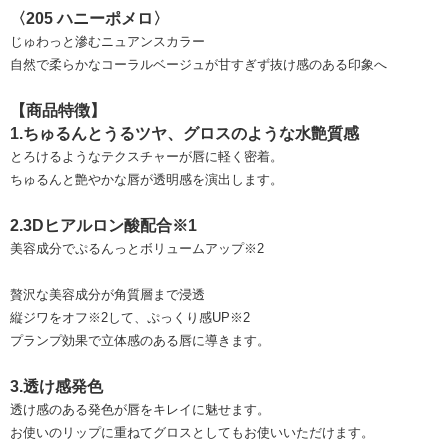
〈205 ハニーポメロ〉
じゅわっと滲むニュアンスカラー
自然で柔らかなコーラルベージュが甘すぎず抜け感のある印象へ
【商品特徴】
1.ちゅるんとうるツヤ、グロスのような水艶質感
とろけるようなテクスチャーが唇に軽く密着。
ちゅるんと艶やかな唇が透明感を演出します。
2.3Dヒアルロン酸配合※1
美容成分でぷるんっとボリュームアップ※2
贅沢な美容成分が角質層まで浸透
縦ジワをオフ※2して、ぷっくり感UP※2
プランプ効果で立体感のある唇に導きます。
3.透け感発色
透け感のある発色が唇をキレイに魅せます。
お使いのリップに重ねてグロスとしてもお使いいただけます。