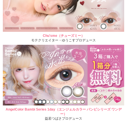
Chu'sme（チューズミー）
モテクリエイター・ゆうこすプロデュース
AngelColor Bambi Series 1day（エンジェルカラー バンビシリーズ ワンデ
ー）
益若つばさプロデュース