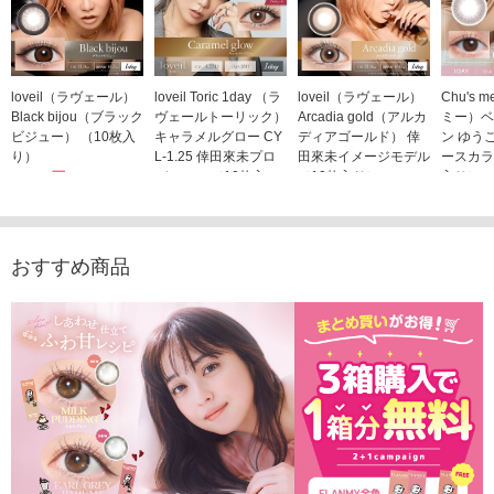
loveil（ラヴェール）
loveil Toric 1day （ラ
loveil（ラヴェール）
Chu's
Black bijou（ブラック
ヴェールトーリック）
Arcadia gold（アルカ
ミー）ベ
ビジュー） （10枚入
キャラメルグロー CY
ディアゴールド） 倖
ン ゆう
り）
L-1.25 倖田來未プロ
田來未イメージモデル
ースカラ
1,760円
デュース （10枚入
（10枚入り）
入り）
(税込)
り）
1,760円
1,705
(税込)
1,760円
(税込)
おすすめ商品