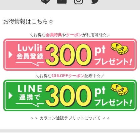
お得情報はこちら☆
＼お得な
会員特典
や
クーポン
が利用可能☆／
＼お得な
10％OFFクーポン
配布中☆／
＞＞ カラコン通販ラブリットについて ＜＜