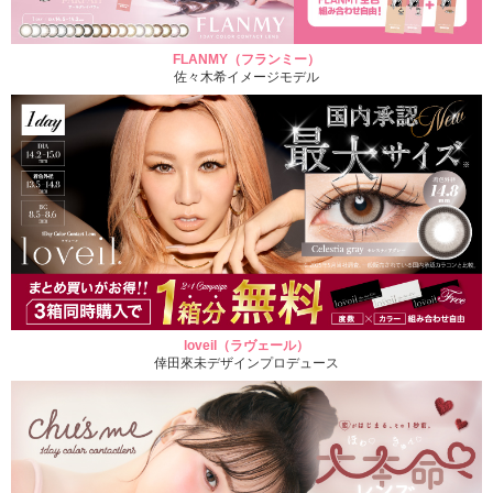
FLANMY（フランミー）
佐々木希イメージモデル
loveil（ラヴェール）
倖田來未デザインプロデュース