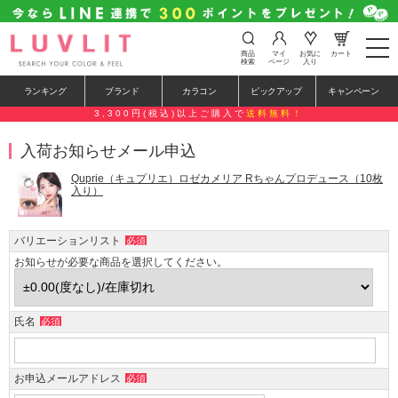
t
商品
マイ
お気に
カート
o
検索
ページ
入り
g
g
ランキング
ブランド
カラコン
ピックアップ
キャンペーン
l
e
3,300円(税込)以上ご購入で
送料無料！
n
a
入荷お知らせメール申込
v
i
g
Quprie（キュプリエ）ロゼカメリア Rちゃんプロデュース（10枚
a
入り）
t
i
o
バリエーションリスト
必須
n
お知らせが必要な商品を選択してください。
氏名
必須
お申込メールアドレス
必須