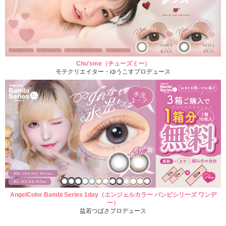
Chu'sme（チューズミー）
モテクリエイター・ゆうこすプロデュース
AngelColor Bambi Series 1day（エンジェルカラー バンビシリーズ ワンデ
ー）
益若つばさプロデュース