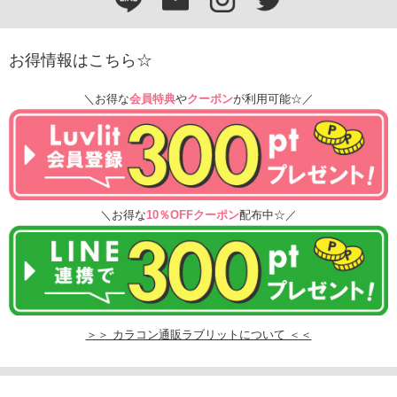
お得情報はこちら☆
＼お得な
会員特典
や
クーポン
が利用可能☆／
＼お得な
10％OFFクーポン
配布中☆／
＞＞ カラコン通販ラブリットについて ＜＜