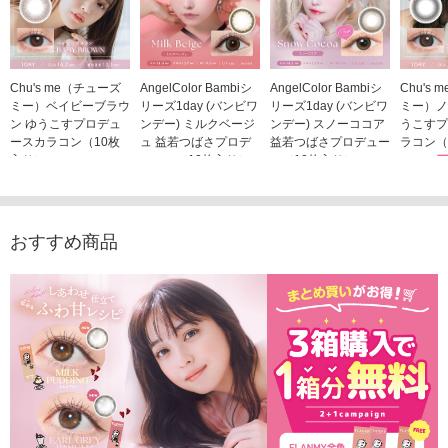
Chu's me（チューズ
AngelColor Bambiシ
AngelColor Bambiシ
Chu's
ミー）ベイビーブラウ
リーズ1day (バンビワ
リーズ1day (バンビワ
ミー）ノ
ン ゆうこすプロデュ
ンデー) ミルクベージ
ンデー) スノーココア
うこすプ
ースカラコン（10枚
ュ 益若つばさプロデ
益若つばさプロデュー
ラコン（
入り）
ュース（10枚入り）
ス（10枚入り）
1,705
1,705円
1,848円
1,848円
(税込)
(税込)
(税込)
おすすめ商品