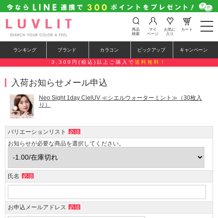
t
商品
マイ
お気に
カート
o
検索
ページ
入り
g
g
ランキング
ブランド
カラコン
ピックアップ
キャンペーン
l
e
3,300円(税込)以上ご購入で
送料無料！
n
a
入荷お知らせメール申込
v
i
g
Neo Sight 1day CielUV ≪シエルウォーターミント≫（30枚入
a
り）
t
i
o
バリエーションリスト
必須
n
お知らせが必要な商品を選択してください。
氏名
必須
お申込メールアドレス
必須