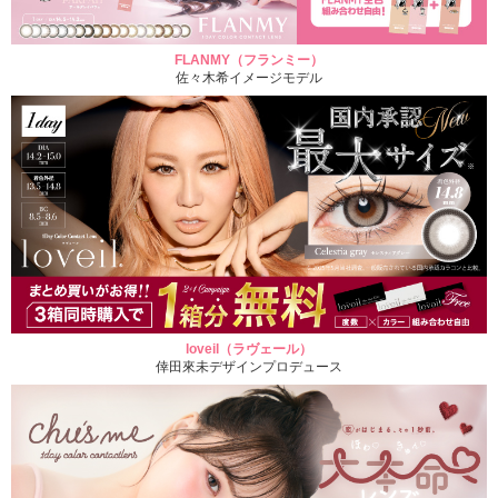
FLANMY（フランミー）
佐々木希イメージモデル
loveil（ラヴェール）
倖田來未デザインプロデュース