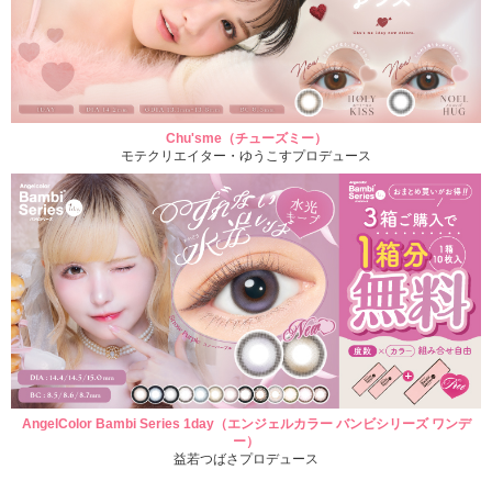
Chu'sme（チューズミー）
モテクリエイター・ゆうこすプロデュース
AngelColor Bambi Series 1day（エンジェルカラー バンビシリーズ ワンデ
ー）
益若つばさプロデュース