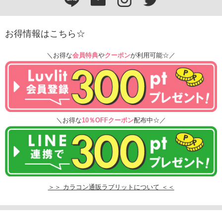
お得情報はこちら☆
＼お得な
会員特典
や
クーポン
が利用可能☆／
＼お得な
10％OFFクーポン
配布中☆／
＞＞ カラコン通販ラブリットについて ＜＜