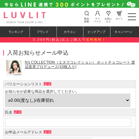
t
商品
マイ
お気に
カート
o
検索
ページ
入り
g
g
ランキング
ブランド
カラコン
ピックアップ
キャンペーン
l
e
3,300円(税込)以上ご購入で
送料無料！
n
a
入荷お知らせメール申込
v
i
g
N's COLLECTION（エヌズコレクション） ホットチョコレート 渡
a
辺直美プロデュース(10枚入り)
t
i
o
バリエーションリスト
必須
n
お知らせが必要な商品を選択してください。
氏名
必須
お申込メールアドレス
必須