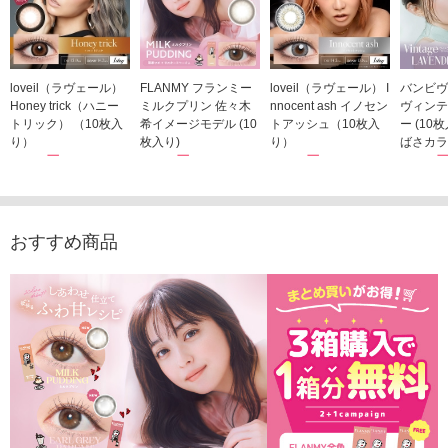
loveil（ラヴェール）
FLANMY フランミー
loveil（ラヴェール） I
バンビヴ
Honey trick（ハニー
ミルクプリン 佐々木
nnocent ash イノセン
ヴィンテ
トリック） （10枚入
希イメージモデル (10
トアッシュ（10枚入
ー (10
り）
枚入り)
り）
ばさカラ
1,760円
1,815円
1,760円
1,848
(税込)
(税込)
(税込)
おすすめ商品