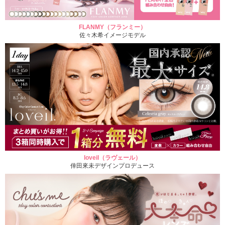
FLANMY（フランミー）
佐々木希イメージモデル
loveil（ラヴェール）
倖田來未デザインプロデュース