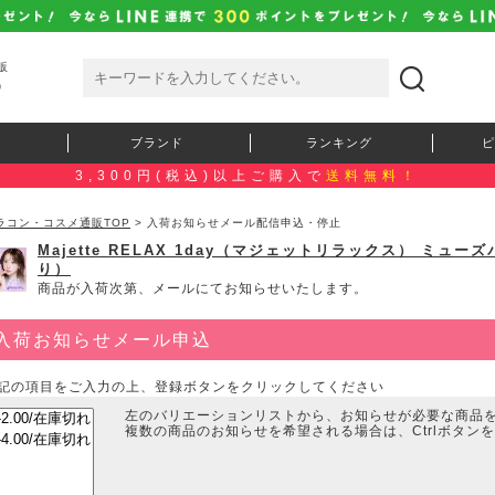
販
）
ブランド
ランキング
ピ
3,300円(税込)以上ご購入で
送料無料！
ラコン・コスメ通販TOP
> 入荷お知らせメール配信申込・停止
Majette RELAX 1day（マジェットリラックス） ミュ
り）
商品が入荷次第、メールにてお知らせいたします。
入荷お知らせメール申込
記の項目をご入力の上、登録ボタンをクリックしてください
左のバリエーションリストから、お知らせが必要な商品
複数の商品のお知らせを希望される場合は、Ctrlボタン