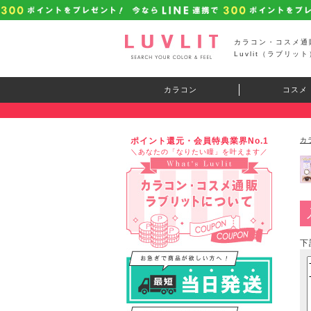
カラコン・コスメ通
Luvlit（ラブリット
カラコン
コスメ
ポイント還元・会員特典業界No.1
カ
＼あなたの「なりたい瞳」を叶えます／
下