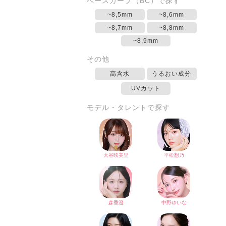
ベースカーブ（BC）で探す
~8,5mm
~8,6mm
~8,7mm
~8,8mm
~8,9mm
その他
高含水
うるおい成分
UVカット
モデル・タレントで探す