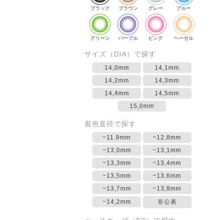
ブラック
ブラウン
グレー
ブルー
グリーン
パープル
ピンク
ヘーゼル
サイズ（DIA）で探す
14,0mm
14,1mm
14,2mm
14,3mm
14,4mm
14,5mm
15,0mm
着色直径で探す
~11.9mm
~12,8mm
~13,0mm
~13,1mm
~13,3mm
~13,4mm
~13,5mm
~13,6mm
~13,7mm
~13,8mm
~14,2mm
非公表