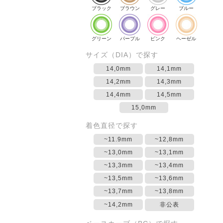
ブラック
ブラウン
グレー
ブルー
グリーン
パープル
ピンク
ヘーゼル
サイズ（DIA）で探す
14,0mm
14,1mm
14,2mm
14,3mm
14,4mm
14,5mm
15,0mm
着色直径で探す
~11.9mm
~12,8mm
~13,0mm
~13,1mm
~13,3mm
~13,4mm
~13,5mm
~13,6mm
~13,7mm
~13,8mm
~14,2mm
非公表