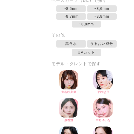
ベースカーブ（BC）で探す
~8,5mm
~8,6mm
~8,7mm
~8,8mm
~8,9mm
その他
高含水
うるおい成分
UVカット
モデル・タレントで探す