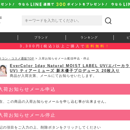
販
）
ブランド
ランキング
ピ
3,300円(税込)以上ご購入で
送料無料！
ラコン・コスメ通販TOP
> 入荷お知らせメール配信申込・停止
EverColor 1day Natural MOIST LABEL U
UV) ティアーミューズ 新木優子プロデュース 20枚入り
商品が入荷次第、メールにてお知らせいたします。
入荷お知らせメール申込
在、この商品の入荷お知らせメールを申し込む事が出来ません。
入荷お知らせメール停止
記の項目をご入力の上、削除ボタンをクリックしてください