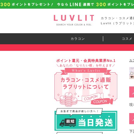
カラコン・コスメ通
Luvlit（ラブリット
カラコン
コスメ
ポイント還元・会員特典業界No.1
カ
＼あなたの「なりたい瞳」を叶えます／
現
下