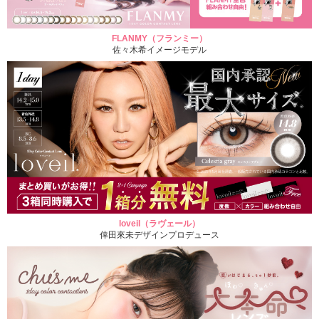
FLANMY（フランミー）
佐々木希イメージモデル
loveil（ラヴェール）
倖田來未デザインプロデュース