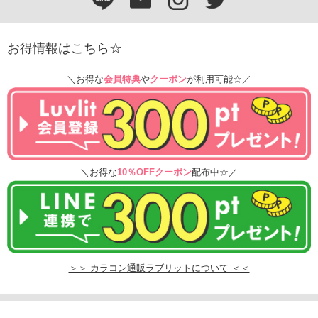
お得情報はこちら☆
＼お得な
会員特典
や
クーポン
が利用可能☆／
＼お得な
10％OFFクーポン
配布中☆／
＞＞ カラコン通販ラブリットについて ＜＜