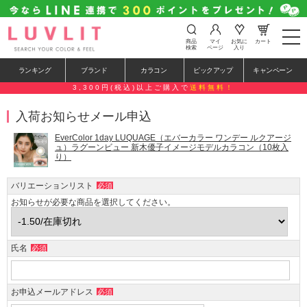
t
商品
マイ
お気に
カート
o
検索
ページ
入り
g
g
ランキング
ブランド
カラコン
ピックアップ
キャンペーン
l
e
3,300円(税込)以上ご購入で
送料無料！
n
a
入荷お知らせメール申込
v
i
g
EverColor 1day LUQUAGE（エバーカラー ワンデー ルクアージ
a
ュ）ラグーンビュー 新木優子イメージモデルカラコン（10枚入
り）
t
i
o
バリエーションリスト
必須
n
お知らせが必要な商品を選択してください。
氏名
必須
お申込メールアドレス
必須