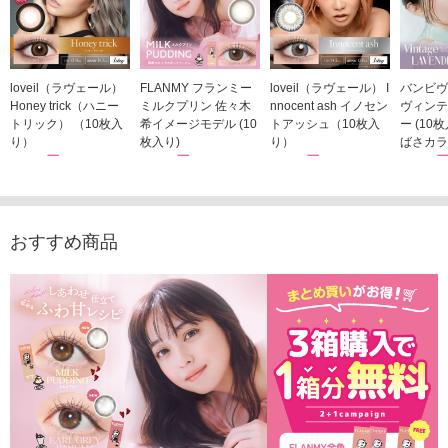
loveil（ラヴェール）
FLANMY フランミー
loveil（ラヴェール） I
バンビヴ
Honey trick（ハニー
ミルクプリン 佐々木
nnocent ash イノセン
ヴィンテ
トリック） （10枚入
希イメージモデル (10
トアッシュ（10枚入
ー (10
り）
枚入り)
り）
ばさカラ
1,760円
1,815円
1,760円
1,848
(税込)
(税込)
(税込)
おすすめ商品