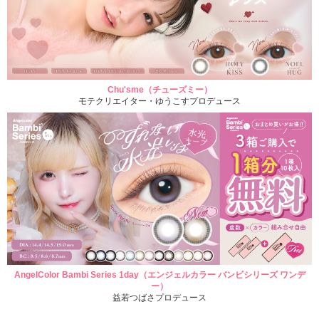
Chu'sme（チューズミー）
モテクリエイター・ゆうこすプロデュース
AngelColor Bambi Series 1day（エンジェルカラー バンビシリーズ ワンデ
ー）
益若つばさプロデュース