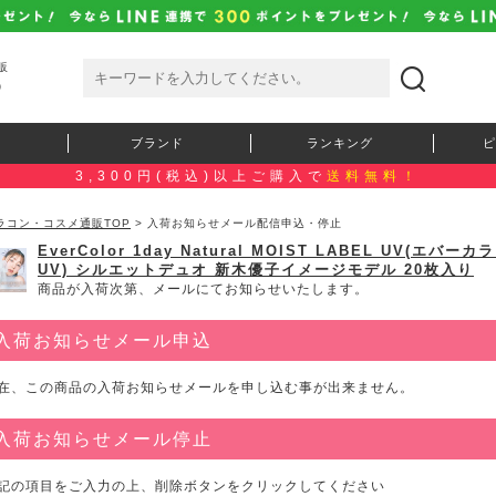
販
）
ブランド
ランキング
ピ
3,300円(税込)以上ご購入で
送料無料！
ラコン・コスメ通販TOP
> 入荷お知らせメール配信申込・停止
EverColor 1day Natural MOIST LABEL U
UV) シルエットデュオ 新木優子イメージモデル 20枚入り
商品が入荷次第、メールにてお知らせいたします。
入荷お知らせメール申込
在、この商品の入荷お知らせメールを申し込む事が出来ません。
入荷お知らせメール停止
記の項目をご入力の上、削除ボタンをクリックしてください