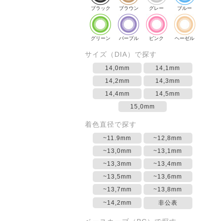
ブラック
ブラウン
グレー
ブルー
グリーン
パープル
ピンク
ヘーゼル
サイズ（DIA）で探す
14,0mm
14,1mm
14,2mm
14,3mm
14,4mm
14,5mm
15,0mm
着色直径で探す
~11.9mm
~12,8mm
~13,0mm
~13,1mm
~13,3mm
~13,4mm
~13,5mm
~13,6mm
~13,7mm
~13,8mm
~14,2mm
非公表