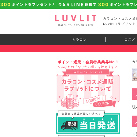
カラコン・コスメ通
Luvlit（ラブリット
カラコン
コスメ
ポイント還元・会員特典業界No.1
カ
＼あなたの「なりたい瞳」を叶えます／
現
下