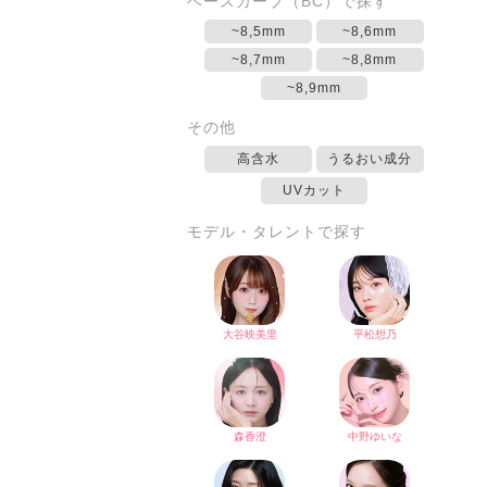
ベースカーブ（BC）で探す
~8,5mm
~8,6mm
~8,7mm
~8,8mm
~8,9mm
その他
高含水
うるおい成分
UVカット
モデル・タレントで探す