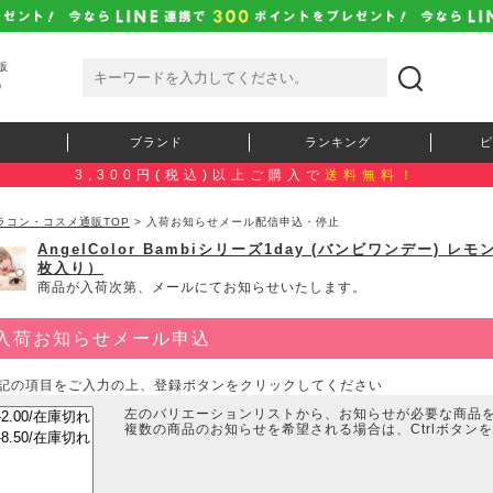
販
）
ブランド
ランキング
ピ
3,300円(税込)以上ご購入で
送料無料！
ラコン・コスメ通販TOP
> 入荷お知らせメール配信申込・停止
AngelColor Bambiシリーズ1day (バンビワンデー)
枚入り）
商品が入荷次第、メールにてお知らせいたします。
入荷お知らせメール申込
記の項目をご入力の上、登録ボタンをクリックしてください
左のバリエーションリストから、お知らせが必要な商品
複数の商品のお知らせを希望される場合は、Ctrlボタン