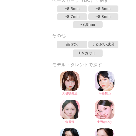
ベースカーブ（BC）で探す
~8,5mm
~8,6mm
~8,7mm
~8,8mm
~8,9mm
その他
高含水
うるおい成分
UVカット
モデル・タレントで探す