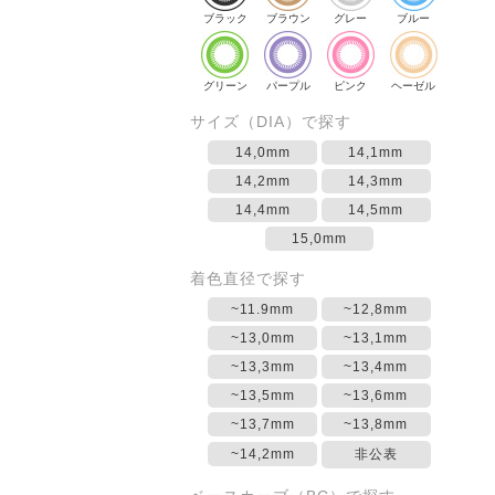
ブラック
ブラウン
グレー
ブルー
グリーン
パープル
ピンク
ヘーゼル
サイズ（DIA）で探す
14,0mm
14,1mm
14,2mm
14,3mm
14,4mm
14,5mm
15,0mm
着色直径で探す
~11.9mm
~12,8mm
~13,0mm
~13,1mm
~13,3mm
~13,4mm
~13,5mm
~13,6mm
~13,7mm
~13,8mm
~14,2mm
非公表