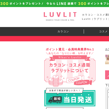
カラコン・コスメ通
Luvlit（ラブリット
カラコン
コスメ
ポイント還元・会員特典業界No.1
カ
＼あなたの「なりたい瞳」を叶えます／
下