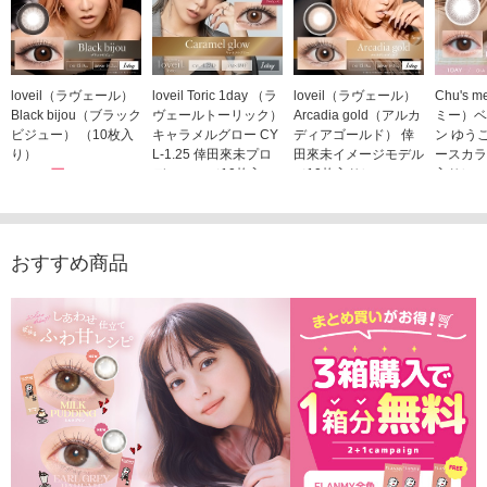
loveil（ラヴェール）
loveil Toric 1day （ラ
loveil（ラヴェール）
Chu's
Black bijou（ブラック
ヴェールトーリック）
Arcadia gold（アルカ
ミー）ベ
ビジュー） （10枚入
キャラメルグロー CY
ディアゴールド） 倖
ン ゆう
り）
L-1.25 倖田來未プロ
田來未イメージモデル
ースカラ
1,760円
デュース （10枚入
（10枚入り）
入り）
(税込)
り）
1,760円
1,705
(税込)
1,760円
(税込)
おすすめ商品