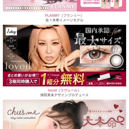
FLANMY（フランミー）
佐々木希イメージモデル
loveil（ラヴェール）
倖田來未デザインプロデュース