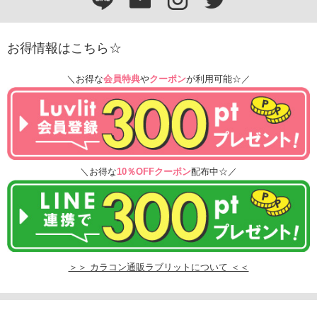
お得情報はこちら☆
＼お得な
会員特典
や
クーポン
が利用可能☆／
＼お得な
10％OFFクーポン
配布中☆／
＞＞ カラコン通販ラブリットについて ＜＜