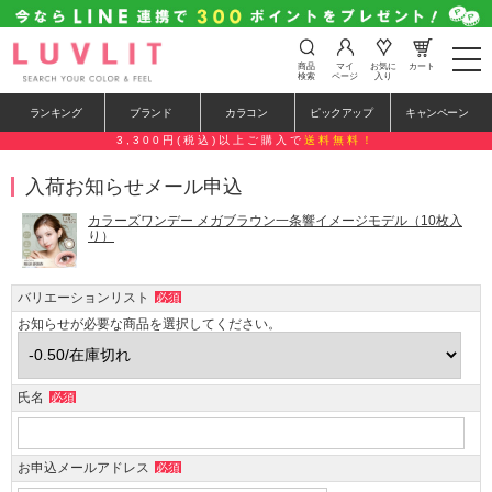
t
商品
マイ
お気に
カート
o
検索
ページ
入り
g
g
ランキング
ブランド
カラコン
ピックアップ
キャンペーン
l
e
3,300円(税込)以上ご購入で
送料無料！
n
a
入荷お知らせメール申込
v
i
g
カラーズワンデー メガブラウン一条響イメージモデル（10枚入
a
り）
t
i
o
バリエーションリスト
必須
n
お知らせが必要な商品を選択してください。
氏名
必須
お申込メールアドレス
必須