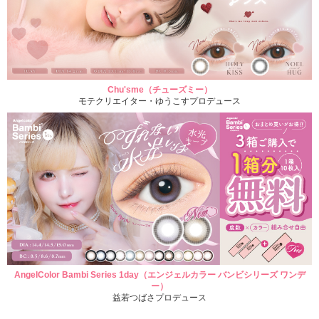
Chu'sme（チューズミー）
モテクリエイター・ゆうこすプロデュース
AngelColor Bambi Series 1day（エンジェルカラー バンビシリーズ ワンデ
ー）
益若つばさプロデュース