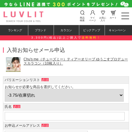
t
商品
マイ
お気に
カート
o
検索
ページ
入り
g
g
ランキング
ブランド
カラコン
ピックアップ
キャンペーン
l
e
3,300円(税込)以上ご購入で
送料無料！
n
a
入荷お知らせメール申込
v
i
g
Chu's me（チューズミー）ティアーオリーブ ゆうこすプロデュー
a
スカラコン（10枚入り）
t
i
o
バリエーションリスト
必須
n
お知らせが必要な商品を選択してください。
氏名
必須
お申込メールアドレス
必須