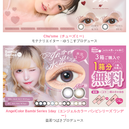
Chu'sme（チューズミー）
モテクリエイター・ゆうこすプロデュース
AngelColor Bambi Series 1day（エンジェルカラー バンビシリーズ ワンデ
ー）
益若つばさプロデュース