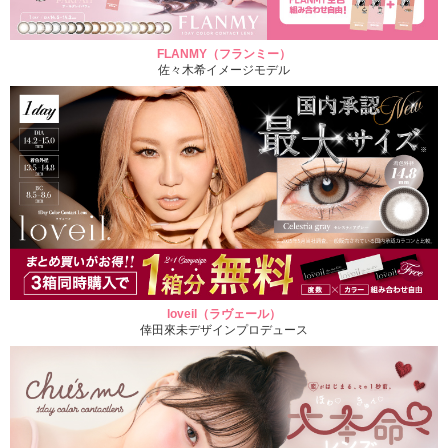
FLANMY（フランミー）
佐々木希イメージモデル
loveil（ラヴェール）
倖田來未デザインプロデュース