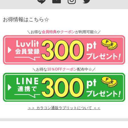
お得情報はこちら☆
＼お得な
会員特典
や
クーポン
が利用可能☆／
＼お得な
10％OFFクーポン
配布中☆／
＞＞ カラコン通販ラブリットについて ＜＜