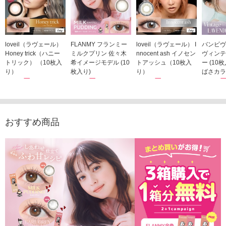
loveil（ラヴェール）
FLANMY フランミー
loveil（ラヴェール） I
バンビヴ
Honey trick（ハニー
ミルクプリン 佐々木
nnocent ash イノセン
ヴィンテ
トリック） （10枚入
希イメージモデル (10
トアッシュ（10枚入
ー (10
り）
枚入り)
り）
ばさカラ
1,760円
1,815円
1,760円
1,848
(税込)
(税込)
(税込)
おすすめ商品