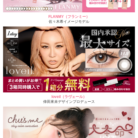
FLANMY（フランミー）
佐々木希イメージモデル
loveil（ラヴェール）
倖田來未デザインプロデュース