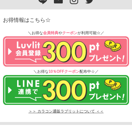
お得情報はこちら☆
＼お得な
会員特典
や
クーポン
が利用可能☆／
＼お得な
10％OFFクーポン
配布中☆／
＞＞ カラコン通販ラブリットについて ＜＜