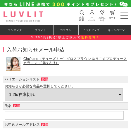
t
商品
マイ
お気に
カート
o
検索
ページ
入り
g
g
ランキング
ブランド
カラコン
ピックアップ
キャンペーン
l
e
3,300円(税込)以上ご購入で
送料無料！
n
a
入荷お知らせメール申込
v
i
g
Chu's me（チューズミー）グロスブラウン ゆうこすプロデュース
a
カラコン（10枚入り）
t
i
o
バリエーションリスト
必須
n
お知らせが必要な商品を選択してください。
氏名
必須
お申込メールアドレス
必須