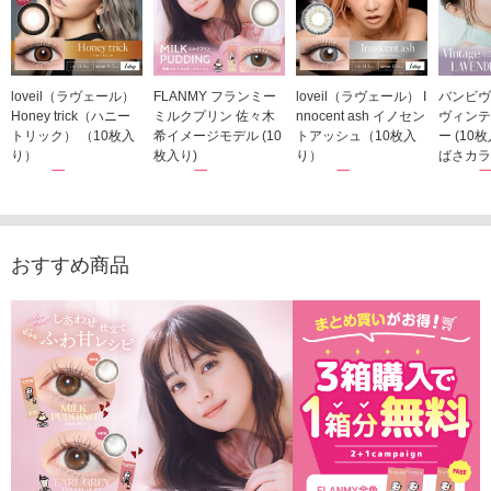
loveil（ラヴェール）
FLANMY フランミー
loveil（ラヴェール） I
バンビヴ
Honey trick（ハニー
ミルクプリン 佐々木
nnocent ash イノセン
ヴィンテ
トリック） （10枚入
希イメージモデル (10
トアッシュ（10枚入
ー (10
り）
枚入り)
り）
ばさカラ
1,760円
1,815円
1,760円
1,848
(税込)
(税込)
(税込)
おすすめ商品