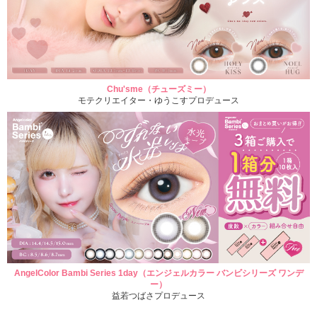
Chu'sme（チューズミー）
モテクリエイター・ゆうこすプロデュース
AngelColor Bambi Series 1day（エンジェルカラー バンビシリーズ ワンデ
ー）
益若つばさプロデュース