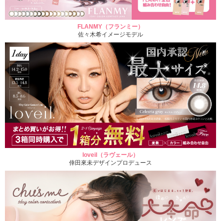
FLANMY（フランミー）
佐々木希イメージモデル
loveil（ラヴェール）
倖田來未デザインプロデュース