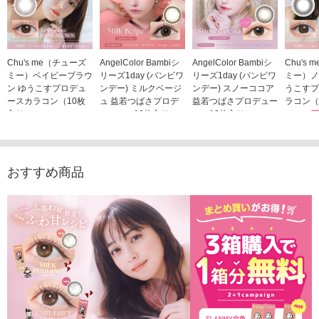
Chu's me（チューズ
AngelColor Bambiシ
AngelColor Bambiシ
Chu's
ミー）ベイビーブラウ
リーズ1day (バンビワ
リーズ1day (バンビワ
ミー）ノ
ン ゆうこすプロデュ
ンデー) ミルクベージ
ンデー) スノーココア
うこすプ
ースカラコン（10枚
ュ 益若つばさプロデ
益若つばさプロデュー
ラコン（
入り）
ュース（10枚入り）
ス（10枚入り）
1,705
1,705円
1,848円
1,848円
(税込)
(税込)
(税込)
おすすめ商品