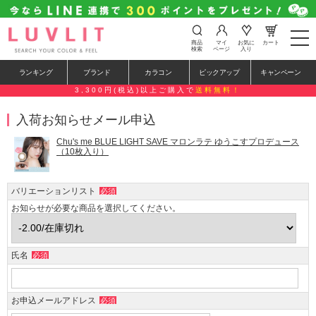
t
商品
マイ
お気に
カート
o
検索
ページ
入り
g
g
ランキング
ブランド
カラコン
ピックアップ
キャンペーン
l
e
3,300円(税込)以上ご購入で
送料無料！
n
a
入荷お知らせメール申込
v
i
g
Chu's me BLUE LIGHT SAVE マロンラテ ゆうこすプロデュース
a
（10枚入り）
t
i
o
バリエーションリスト
必須
n
お知らせが必要な商品を選択してください。
氏名
必須
お申込メールアドレス
必須