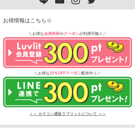
お得情報はこちら☆
＼お得な
会員特典
や
クーポン
が利用可能☆／
＼お得な
10％OFFクーポン
配布中☆／
＞＞ カラコン通販ラブリットについて ＜＜