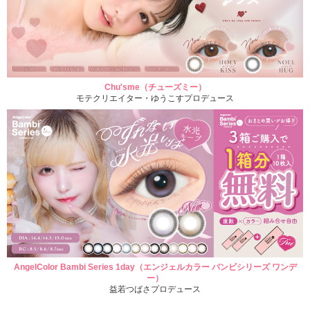
Chu'sme（チューズミー）
モテクリエイター・ゆうこすプロデュース
AngelColor Bambi Series 1day（エンジェルカラー バンビシリーズ ワンデ
ー）
益若つばさプロデュース