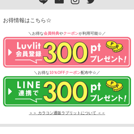
お得情報はこちら☆
＼お得な
会員特典
や
クーポン
が利用可能☆／
＼お得な
10％OFFクーポン
配布中☆／
＞＞ カラコン通販ラブリットについて ＜＜