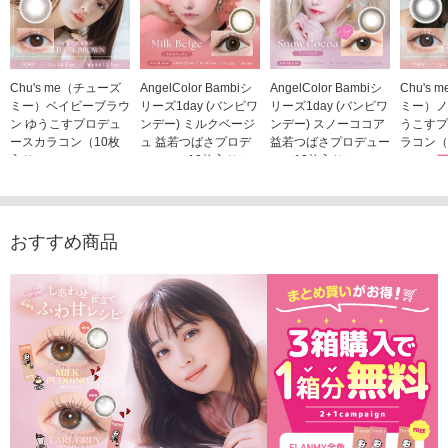
Chu's me（チューズ
AngelColor Bambiシ
AngelColor Bambiシ
Chu's
ミー）ベイビーブラウ
リーズ1day (バンビワ
リーズ1day (バンビワ
ミー）ノ
ン ゆうこすプロデュ
ンデー) ミルクベージ
ンデー) スノーココア
うこすプ
ースカラコン（10枚
ュ 益若つばさプロデ
益若つばさプロデュー
ラコン（
入り）
ュース（10枚入り）
ス（10枚入り）
1,705
1,705円
1,848円
1,848円
(税込)
(税込)
(税込)
おすすめ商品