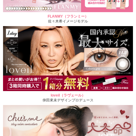
FLANMY（フランミー）
佐々木希イメージモデル
loveil（ラヴェール）
倖田來未デザインプロデュース