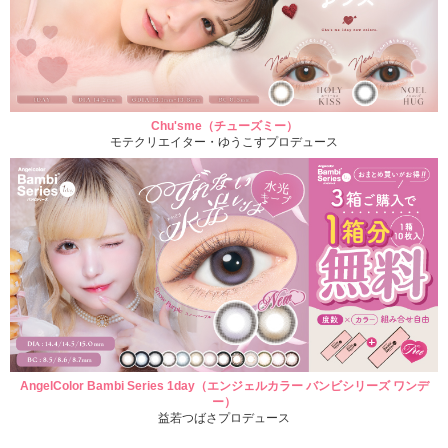
Chu'sme（チューズミー）
モテクリエイター・ゆうこすプロデュース
AngelColor Bambi Series 1day（エンジェルカラー バンビシリーズ ワンデ
ー）
益若つばさプロデュース