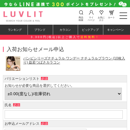
t
商品
マイ
お気に
カート
o
検索
ページ
入り
g
g
ランキング
ブランド
カラコン
ピックアップ
キャンペーン
l
e
3,300円(税込)以上ご購入で
送料無料！
n
a
入荷お知らせメール申込
v
i
g
バンビシリーズナチュラル ワンデー ナチュラルブラウン (10枚入
a
り) 益若つばさカラコン
t
i
o
バリエーションリスト
必須
n
お知らせが必要な商品を選択してください。
氏名
必須
お申込メールアドレス
必須