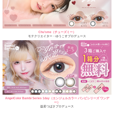
Chu'sme（チューズミー）
モテクリエイター・ゆうこすプロデュース
AngelColor Bambi Series 1day（エンジェルカラー バンビシリーズ ワンデ
ー）
益若つばさプロデュース