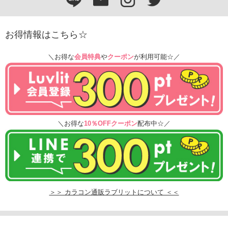
お得情報はこちら☆
＼お得な
会員特典
や
クーポン
が利用可能☆／
＼お得な
10％OFFクーポン
配布中☆／
＞＞ カラコン通販ラブリットについて ＜＜