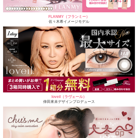
FLANMY（フランミー）
佐々木希イメージモデル
loveil（ラヴェール）
倖田來未デザインプロデュース