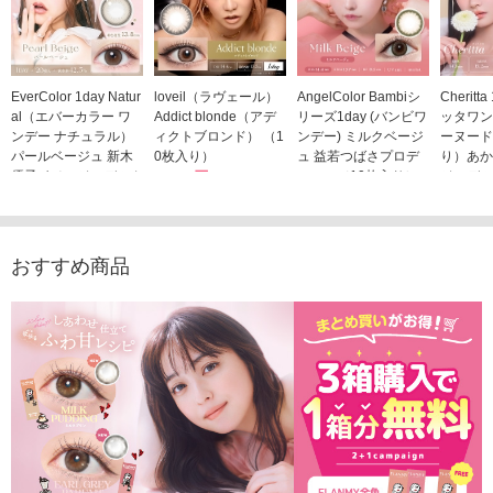
EverColor 1day Natur
loveil（ラヴェール）
AngelColor Bambiシ
Cheritt
al（エバーカラー ワ
Addict blonde（アデ
リーズ1day (バンビワ
ッタワン
ンデー ナチュラル）
ィクトブロンド） （1
ンデー) ミルクベージ
ーヌード
パールベージュ 新木
0枚入り）
ュ 益若つばさプロデ
り）あか
優子イメージモデルカ
1,760円
ュース（10枚入り）
ジモデル
(税込)
ラコン（20枚入り）
1,848円
1,683
(税込)
2,598円
(税込)
おすすめ商品