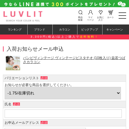
t
商品
マイ
お気に
カート
o
検索
ページ
入り
g
g
ランキング
ブランド
カラコン
ピックアップ
キャンペーン
l
e
3,300円(税込)以上ご購入で
送料無料！
n
a
入荷お知らせメール申込
v
i
g
バンビヴィンテージ ヴィンテージピスタチオ (10枚入り) 益若つば
a
さカラコン
t
i
o
バリエーションリスト
必須
n
お知らせが必要な商品を選択してください。
氏名
必須
お申込メールアドレス
必須