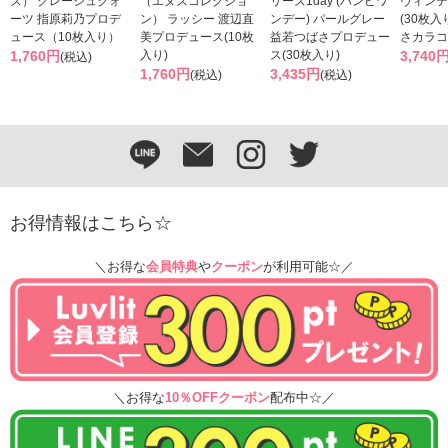
ズ） グレージュクォ
（エヌズコレクショ
リーズ1day (バンビワ
ヴィンテ
ーツ 指原莉乃プロデ
ン） ラッシー 渡辺直
ンデー) パールグレー
(30枚入
ュース（10枚入り）
美プロデュース(10枚
益若つばさプロデュー
さカラコ
1,760円
入り)
ス(30枚入り)
3,740
(税込)
1,760円
3,435円
(税込)
(税込)
お得情報はこちら☆
＼お得な
会員特典
や
クーポン
が利用可能☆／
＼お得な
10％OFFクーポン
配布中☆／