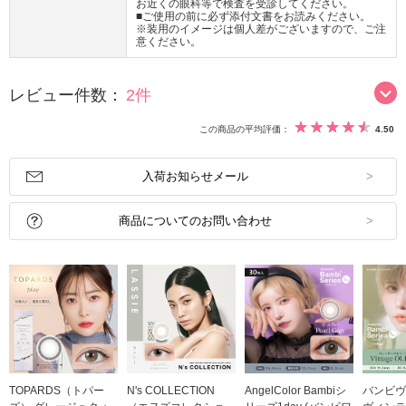
お近くの眼科等で検査を受診してください。
■ご使用の前に必ず添付文書をお読みください。
※装用のイメージは個人差がございますので、ご注
意ください。
レビュー件数：
2件
この商品の平均評価：
4.50
入荷お知らせメール
商品についてのお問い合わせ
TOPARDS（トパー
N's COLLECTION
AngelColor Bambiシ
バンビヴ