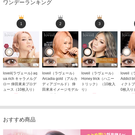
ワンデーランキング
1
2
3
loveil(ラヴェール) aq
loveil（ラヴェール）
loveil（ラヴェール）
lovei
ua rich キャラメルグ
Arcadia gold（アルカ
Honey trick（ハニー
Addict
ロー 倖田來未プロデ
ディアゴールド） 倖
トリック） （10枚入
ィクトブ
ュース（10枚入り）
田來未イメージモデル
り）
0枚入り
1,760円
（10枚入り）
1,760円
1,760
(税込)
(税込)
1,760円
(税込)
おすすめ商品