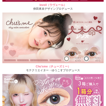
loveil（ラヴェール）
倖田來未デザインプロデュース
Chu'sme（チューズミー）
モテクリエイター・ゆうこすプロデュース