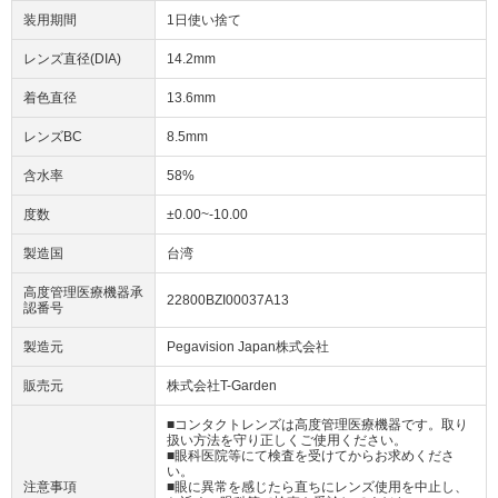
装用期間
1日使い捨て
レンズ直径(DIA)
14.2mm
着色直径
13.6mm
レンズBC
8.5mm
含水率
58%
度数
±0.00~-10.00
製造国
台湾
高度管理医療機器承
22800BZI00037A13
認番号
製造元
Pegavision Japan株式会社
販売元
株式会社T-Garden
■コンタクトレンズは高度管理医療機器です。取り
扱い方法を守り正しくご使用ください。
■眼科医院等にて検査を受けてからお求めくださ
い。
注意事項
■眼に異常を感じたら直ちにレンズ使用を中止し、