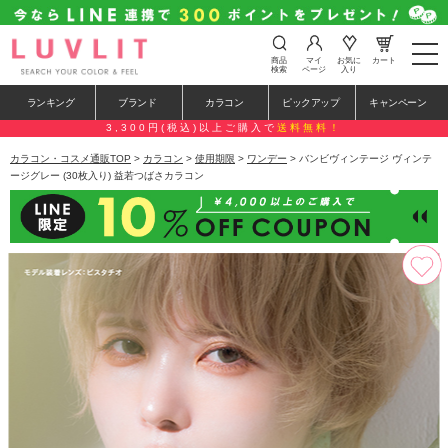
t
商品
マイ
お気に
カート
o
検索
ページ
入り
g
g
ランキング
ブランド
カラコン
ピックアップ
キャンペーン
l
e
3,300円(税込)以上ご購入で
送料無料！
n
a
カラコン・コスメ通販TOP
>
カラコン
>
使用期限
>
ワンデー
> バンビヴィンテージ ヴィンテ
v
ージグレー (30枚入り) 益若つばさカラコン
i
g
a
t
i
o
n