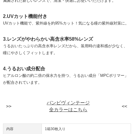
滅菌された新しいレンズで、清潔・快適にお使いいただけます。
2.UVカット機能付き
UVカット機能で、紫外線を約95%カット！気になる瞳の紫外線対策に。
3.レンズがやわらかい高含水率58%レンズ
うるおいたっぷりの高含水率レンズだから、装用時の違和感が少なく、
瞳にやさしくフィットします。
4.うるおい成分配合
ヒアルロン酸の約二倍の保水力を持つ、うるおい成分「MPCポリマー」
が配合されています。
バンビヴィンテージ
全カラーはこちら
内容
1箱30枚入り