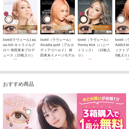
loveil(ラヴェール) aq
loveil（ラヴェール）
loveil（ラヴェール）
lovei
ua rich キャラメルグ
Arcadia gold（アルカ
Honey trick（ハニー
Addict
ロー 倖田來未プロデ
ディアゴールド） 倖
トリック） （10枚入
ィクトブ
ュース（10枚入り）
田來未イメージモデル
り）
0枚入り
1,760円
（10枚入り）
1,760円
1,760
(税込)
(税込)
1,760円
(税込)
おすすめ商品