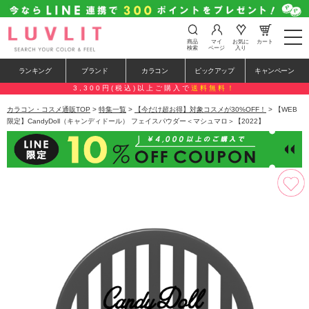
t
商品
マイ
お気に
カート
o
検索
ページ
入り
g
g
ランキング
ブランド
カラコン
ピックアップ
キャンペーン
l
e
3,300円(税込)以上ご購入で
送料無料！
n
a
カラコン・コスメ通販TOP
>
特集一覧
>
【今だけ超お得】対象コスメが30%OFF！
> 【WEB
v
限定】CandyDoll（キャンディドール） フェイスパウダー＜マシュマロ＞【2022】
i
g
a
t
i
o
n