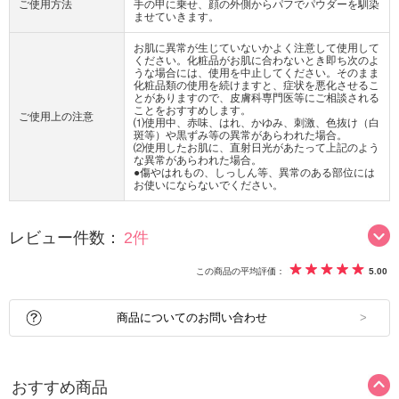
ご使用方法
手の甲に乗せ、顔の外側からパフでパウダーを馴染
ませていきます。
お肌に異常が生じていないかよく注意して使用して
ください。化粧品がお肌に合わないとき即ち次のよ
うな場合には、使用を中止してください。そのまま
化粧品類の使用を続けますと、症状を悪化させるこ
とがありますので、皮膚科専門医等にご相談される
ことをおすすめします。
ご使用上の注意
⑴使用中、赤味、はれ、かゆみ、刺激、色抜け（白
斑等）や黒ずみ等の異常があらわれた場合。
⑵使用したお肌に、直射日光があたって上記のよう
な異常があらわれた場合。
●傷やはれもの、しっしん等、異常のある部位には
お使いにならないでください。
レビュー件数：
2件
この商品の平均評価：
5.00
商品についてのお問い合わせ
おすすめ商品