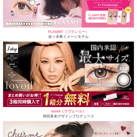
FLANMY（フランミー）
佐々木希イメージモデル
loveil（ラヴェール）
倖田來未デザインプロデュース