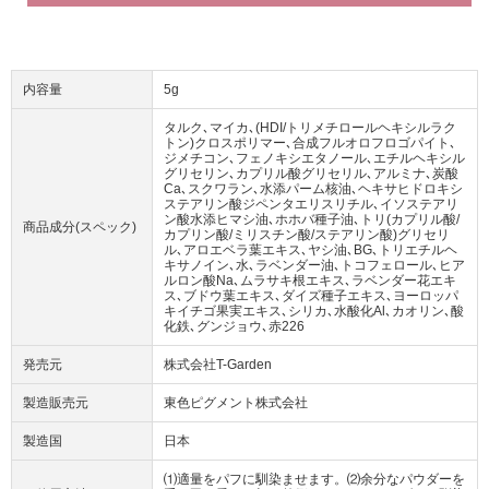
内容量
5g
タルク､マイカ､(HDI/トリメチロールヘキシルラク
トン)クロスポリマー､合成フルオロフロゴパイト､
ジメチコン､フェノキシエタノール､エチルヘキシル
グリセリン､カプリル酸グリセリル､アルミナ､炭酸
Ca､スクワラン､水添パーム核油､ヘキサヒドロキシ
ステアリン酸ジペンタエリスリチル､イソステアリ
ン酸水添ヒマシ油､ホホバ種子油､トリ(カプリル酸/
商品成分(スペック)
カプリン酸/ミリスチン酸/ステアリン酸)グリセリ
ル､アロエベラ葉エキス､ヤシ油､BG､トリエチルヘ
キサノイン､水､ラベンダー油､トコフェロール､ヒア
ルロン酸Na､ムラサキ根エキス､ラベンダー花エキ
ス､ブドウ葉エキス､ダイズ種子エキス､ヨーロッパ
キイチゴ果実エキス､シリカ､水酸化Al､カオリン､酸
化鉄､グンジョウ､赤226
発売元
株式会社T-Garden
製造販売元
東色ピグメント株式会社
製造国
日本
⑴適量をパフに馴染ませます。⑵余分なパウダーを