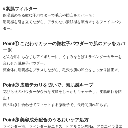
#素肌フィルター
保湿感のある微粒子パウダーで毛穴や凹凸をカバー※！
透明感を引き立てながら、アラのない素肌感を演出※するフェイスパウ
ダー。
Point① こだわりカラーの微粒子パウダーで肌のアラをカバ
ー※
どんな肌にもなじむアイボリーに、くすみをとばすラベンダーカラーを
合わせた微粒子パウダー。
顔全体に透明感をプラスしながら、毛穴や肌の凹凸をしっかり補正※。
Point② 皮脂テカリを防いで、素肌感キープ
花びら状のパウダーが余分な皮脂をしっかりキャッチし、皮脂崩れを防
止！
顔の動きに合わせてフィットする微粒子で、長時間崩れ知らず。
Point③ 美容成分配合のうるおいケア処方
ラベンダー油、ラベンダー花エキス、ヒアルロン酸Na、アロエベラ葉エ