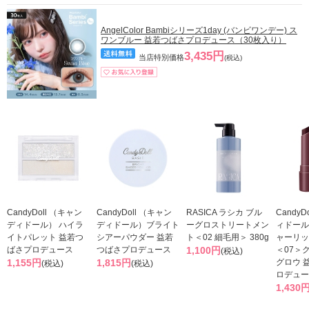
AngelColor Bambiシリーズ1day (バンビワンデー) ス
ワンブルー 益若つばさプロデュース（30枚入り）
3,435円
当店特別価格
(税込)
CandyDoll （キャン
CandyDoll （キャン
RASICA ラシカ ブル
Candy
ディドール） ハイラ
ディドール）ブライト
ーグロストリートメン
ィドール
イトパレット 益若つ
シアーパウダー 益若
ト＜02 細毛用＞ 380g
ャーリッ
ばさプロデュース
つばさプロデュース
1,100円
＜07＞
(税込)
1,155円
1,815円
グロウ 
(税込)
(税込)
ロデュー
1,430