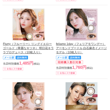
Flurry（フルーリー）リングイエロー
feliamo 1day（フェリアモワンデー）
ゴールド（華麗なキツネ） 明日花キラ
アーモンドプードル 白石麻衣イメージ
ラプロデュース（10枚入り）
モデル（10枚入り）
1,485円
当店特別価格
(税込)
1,760円
当店特別価格
(税込)