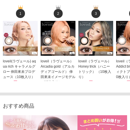
1
2
3
loveil(ラヴェール) aq
loveil（ラヴェール）
loveil（ラヴェール）
lovei
ua rich キャラメルグ
Arcadia gold（アルカ
Honey trick（ハニー
Addict
ロー 倖田來未プロデ
ディアゴールド） 倖
トリック） （10枚入
ィクトブ
ュース（10枚入り）
田來未イメージモデル
り）
0枚入り
1,760円
（10枚入り）
1,760円
1,760
(税込)
(税込)
1,760円
(税込)
おすすめ商品