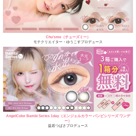
Chu'sme（チューズミー）
モテクリエイター・ゆうこすプロデュース
AngelColor Bambi Series 1day（エンジェルカラー バンビシリーズ ワンデ
ー）
益若つばさプロデュース