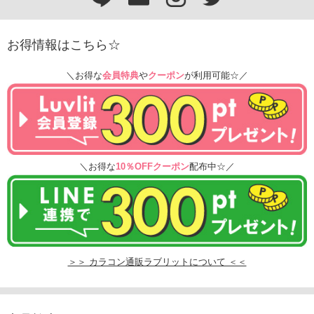
お得情報はこちら☆
＼お得な
会員特典
や
クーポン
が利用可能☆／
＼お得な
10％OFFクーポン
配布中☆／
＞＞ カラコン通販ラブリットについて ＜＜