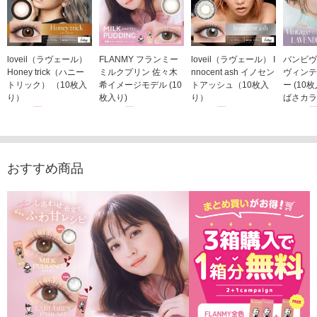
loveil（ラヴェール）
FLANMY フランミー
loveil（ラヴェール） I
バンビヴ
Honey trick（ハニー
ミルクプリン 佐々木
nnocent ash イノセン
ヴィンテ
トリック） （10枚入
希イメージモデル (10
トアッシュ（10枚入
ー (10
り）
枚入り)
り）
ばさカラ
1,760円
1,815円
1,760円
1,848
(税込)
(税込)
(税込)
おすすめ商品