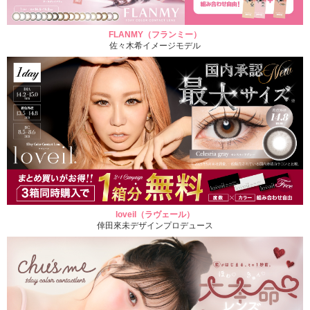
FLANMY（フランミー）
佐々木希イメージモデル
loveil（ラヴェール）
倖田來未デザインプロデュース