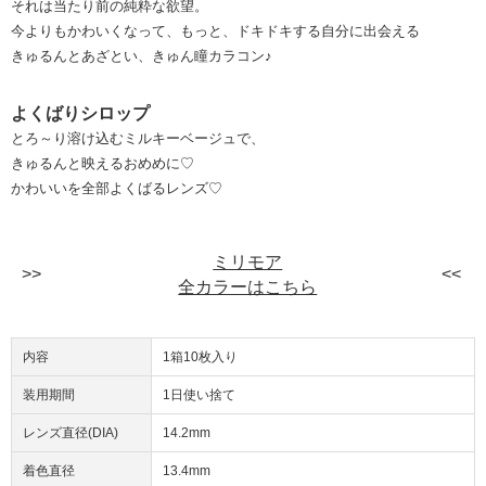
それは当たり前の純粋な欲望。
今よりもかわいくなって、もっと、ドキドキする自分に出会える
きゅるんとあざとい、きゅん瞳カラコン♪
よくばりシロップ
とろ～り溶け込むミルキーベージュで、
きゅるんと映えるおめめに♡
かわいいを全部よくばるレンズ♡
ミリモア
全カラーはこちら
内容
1箱10枚入り
装用期間
1日使い捨て
レンズ直径(DIA)
14.2mm
着色直径
13.4mm