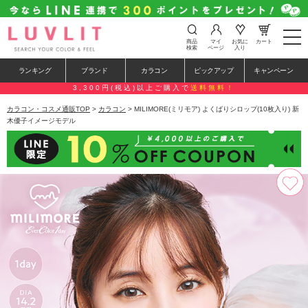
t
商品
マイ
お気に
カート
o
検索
ページ
入り
g
g
ランキング
ブランド
カラコン
ピックアップ
キャンペーン
l
e
3,300円(税込)以上ご購入で
送料無料！
n
a
カラコン・コスメ通販TOP
>
カラコン
> MILIMORE(ミリモア) よくばりシロップ(10枚入り) 新
v
木優子イメージモデル
i
g
a
t
i
o
n