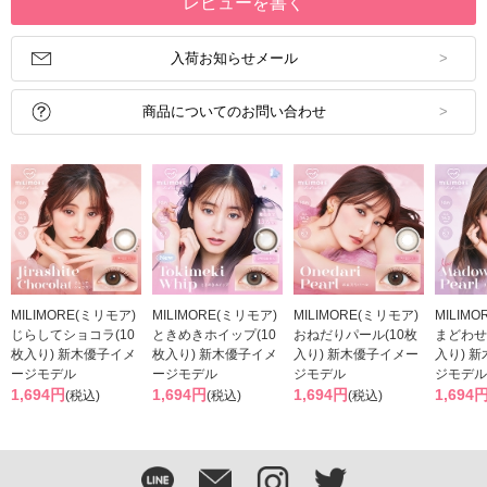
レビューを書く
入荷お知らせメール
商品についてのお問い合わせ
MILIMORE(ミリモア)
MILIMORE(ミリモア)
MILIMORE(ミリモア)
MILIM
じらしてショコラ(10
ときめきホイップ(10
おねだりパール(10枚
まどわせ
枚入り) 新木優子イメ
枚入り) 新木優子イメ
入り) 新木優子イメー
入り) 
ージモデル
ージモデル
ジモデル
ジモデル
1,694円
1,694円
1,694円
1,694
(税込)
(税込)
(税込)