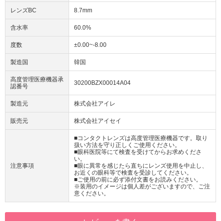
レンズBC
8.7mm
含水率
60.0%
度数
±0.00~-8.00
製造国
韓国
高度管理医療機器承
30200BZX00014A04
認番号
製造元
株式会社アイレ
販売元
株式会社アイセイ
■コンタクトレンズは高度管理医療機器です。取り
扱い方法を守り正しくご使用ください。
■眼科医院等にて検査を受けてからお求めくださ
い。
注意事項
■眼に異常を感じたら直ちにレンズ使用を中止し、
お近くの眼科等で検査を受診してください。
■ご使用の前に必ず添付文書をお読みください。
※装用のイメージは個人差がございますので、ご注
意ください。