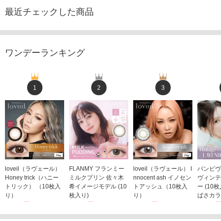
最近チェックした商品
ワンデーランキング
1
2
3
loveil（ラヴェール）
FLANMY フランミー
loveil（ラヴェール） I
バンビヴ
Honey trick（ハニー
ミルクプリン 佐々木
nnocent ash イノセン
ヴィンテ
トリック） （10枚入
希イメージモデル (10
トアッシュ（10枚入
ー (10
り）
枚入り)
り）
ばさカラ
1,760円
1,815円
1,760円
1,848
(税込)
(税込)
(税込)