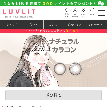
t
商品
マイ
お気に
カート
o
検索
ページ
入り
g
g
ランキング
ブランド
カラコン
ピックアップ
キャンペーン
l
e
3,300円(税込)以上ご購入で
送料無料！
n
a
v
i
g
a
t
i
o
n
並び替え