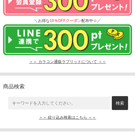
＼お得な
10％OFFクーポン
配布中☆／
＞＞ カラコン通販ラブリットについて ＜＜
商品検索
＞＞ 絞り込み検索はこちら ＜＜