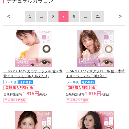
ナチュラルカラコン
<
>
1
…
6
7
8
…
21
FLANMY 1day カカオワッフル 佐々木
FLANMY 1day サクラロール 佐々木希
希イメージモデル (10枚入り)
イメージモデル (10枚入り)
1,815円
1,815円
当店特別価格
当店特別価格
(税込)
(税込)