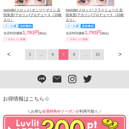
melotte(メロット) オンリーマイン 吉
melotte(メロット) クライミューズ 吉
田朱里(アカリン)プロデュース（10枚
田朱里(アカリン)プロデュース（10枚
入り）
入り）
1,793円
1,793円
当店特別価格
当店特別価格
(税込)
(税込)
<
>
1
…
6
7
8
…
21
お得情報はこちら☆
＼お得な
会員特典
や
クーポン
が利用可能☆／