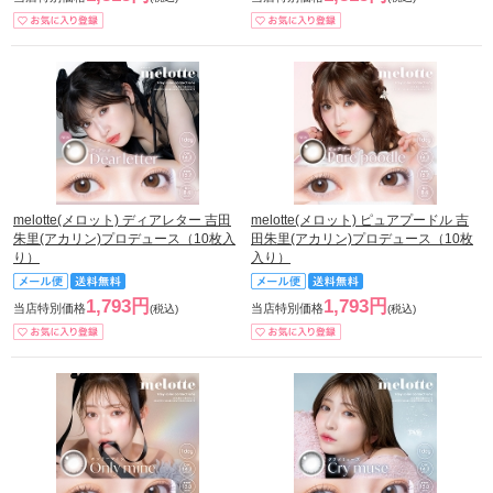
melotte(メロット) ディアレター 吉田
melotte(メロット) ピュアプードル 吉
朱里(アカリン)プロデュース（10枚入
田朱里(アカリン)プロデュース（10枚
り）
入り）
1,793円
1,793円
当店特別価格
当店特別価格
(税込)
(税込)