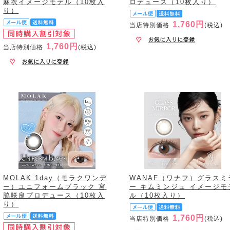
麻衣イメージモデル（10枚入
ロデュース（10枚入り）
り）
1,760円
当店特別価格
(税込)
1,760円
当店特別価格
(税込)
MOLAK 1day（モラクワンデ
WANAF（ワナフ）グラスミ
ー）ユニフォームブラック 宮
ー キムミンジュ イメージモ
脇咲良プロデュース（10枚入
ル（10枚入り）
り）
1,760円
当店特別価格
(税込)