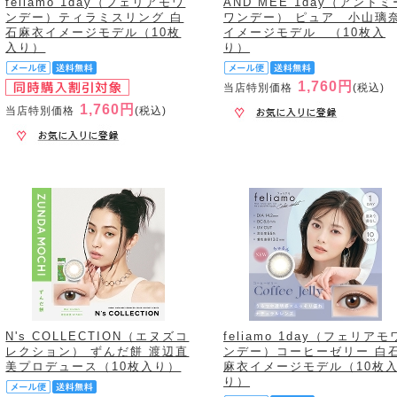
feliamo 1day（フェリアモワ
AND MEE 1day（アンドミ
ンデー）ティラミスリング 白
ワンデー） ピュア 小山璃
石麻衣イメージモデル（10枚
イメージモデル （10枚入
入り）
り）
1,760円
当店特別価格
(税込)
1,760円
当店特別価格
(税込)
N's COLLECTION（エヌズコ
feliamo 1day（フェリアモ
レクション） ずんだ餅 渡辺直
ンデー）コーヒーゼリー 白
美プロデュース（10枚入り）
麻衣イメージモデル（10枚
り）