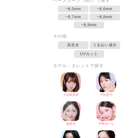
ベースカーブ（BC）で探す
~8,5mm
~8,6mm
~8,7mm
~8,8mm
~8,9mm
その他
高含水
うるおい成分
UVカット
モデル・タレントで探す