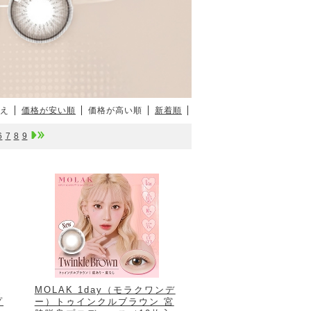
え
価格が安い順
価格が高い順
新着順
6
7
8
9
ー
MOLAK 1day（モラクワンデ
プ
ー）トゥインクルブラウン 宮