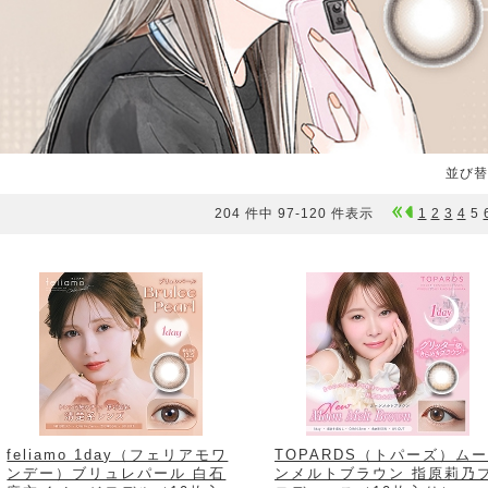
並び替
204 件中 97-120 件表示
1
2
3
4
5
feliamo 1day（フェリアモワ
TOPARDS（トパーズ）ム
ンデー）ブリュレパール 白石
ンメルトブラウン 指原莉乃