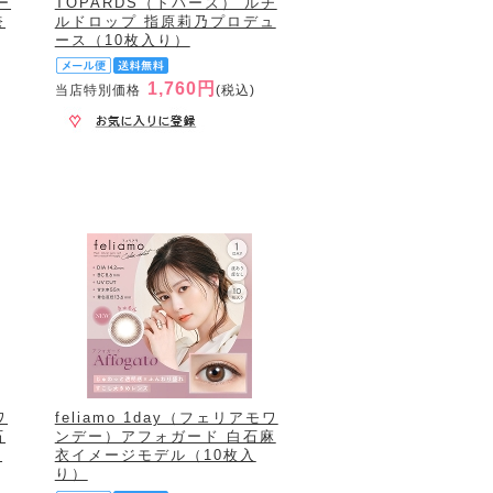
ー
TOPARDS（トパーズ） ルチ
奈
ルドロップ 指原莉乃プロデュ
ース（10枚入り）
1,760円
当店特別価格
(税込)
ワ
feliamo 1day（フェリアモワ
石
ンデー）アフォガード 白石麻
入
衣イメージモデル（10枚入
り）