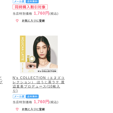
1,760円
当店特別価格
(税込)
デ
N's COLLECTION（エヌズコ
プ
レクション） ほうじ茶ラテ 渡
辺直美プロデュース(10枚入
り)
1,760円
当店特別価格
(税込)