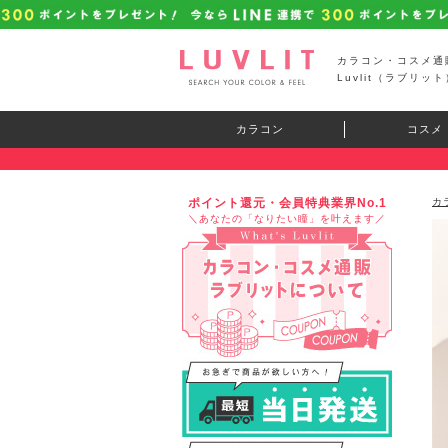
カラコン・コスメ通
Luvlit（ラブリット
カラコン
コスメ
ポイント還元・会員特典業界No.1
カ
＼あなたの「なりたい瞳」を叶えます／