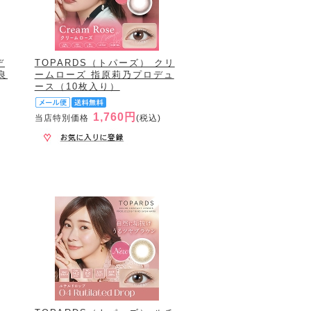
デ
TOPARDS（トパーズ） クリ
良
ームローズ 指原莉乃プロデュ
ース（10枚入り）
1,760円
当店特別価格
(税込)