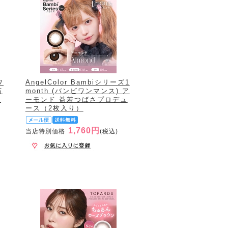
ワ
AngelColor Bambiシリーズ1
石
month (バンビワンマンス) ア
入
ーモンド 益若つばさプロデュ
ース（2枚入り）
1,760円
当店特別価格
(税込)