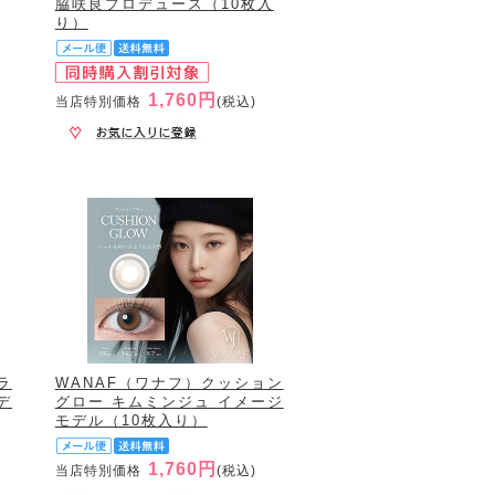
脇咲良プロデュース（10枚入
り）
1,760円
当店特別価格
(税込)
ラ
WANAF（ワナフ）クッション
デ
グロー キムミンジュ イメージ
モデル（10枚入り）
1,760円
当店特別価格
(税込)