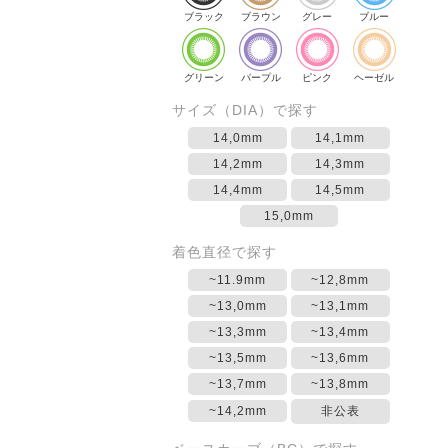
ブラック
ブラウン
グレー
ブルー
グリーン
パープル
ピンク
ヘーゼル
サイズ（DIA）で探す
14,0mm
14,1mm
14,2mm
14,3mm
14,4mm
14,5mm
15,0mm
着色直径で探す
~11.9mm
~12,8mm
~13,0mm
~13,1mm
~13,3mm
~13,4mm
~13,5mm
~13,6mm
~13,7mm
~13,8mm
~14,2mm
非公表