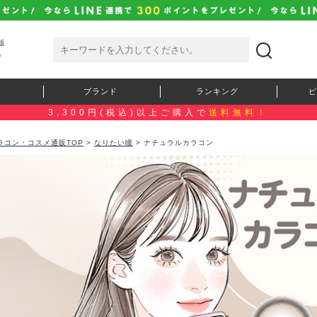
販
）
ブランド
ランキング
ピ
3,300円(税込)以上ご購入で
送料無料！
ラコン・コスメ通販TOP
>
なりたい瞳
> ナチュラルカラコン