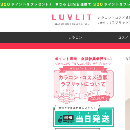
カラコン・コスメ通
Luvlit（ラブリット
カラコン
コスメ
ポイント還元・会員特典業界No.1
カ
＼あなたの「なりたい瞳」を叶えます／