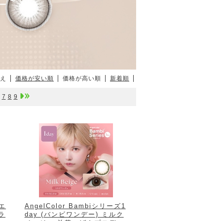
え
価格が安い順
価格が高い順
新着順
7
8
9
（エ
AngelColor Bambiシリーズ1
ラ
day (バンビワンデー) ミルク