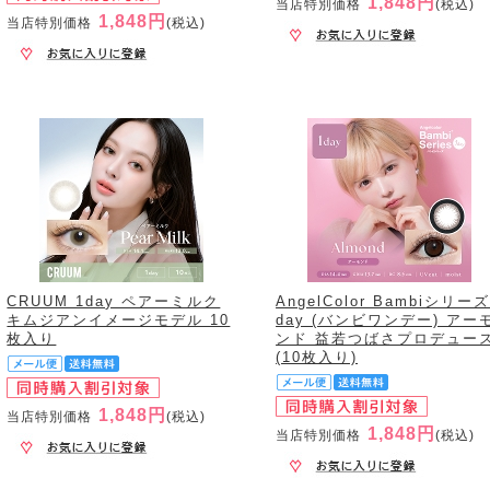
1,848円
当店特別価格
(税込)
1,848円
当店特別価格
(税込)
CRUUM 1day ペアーミルク
AngelColor Bambiシリーズ
キムジアンイメージモデル 10
day (バンビワンデー) アー
枚入り
ンド 益若つばさプロデュー
(10枚入り)
1,848円
当店特別価格
(税込)
1,848円
当店特別価格
(税込)