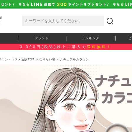
販
）
ブランド
ランキング
ピ
3,300円(税込)以上ご購入で
送料無料！
ラコン・コスメ通販TOP
>
なりたい瞳
> ナチュラルカラコン