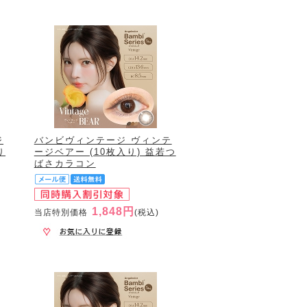
ジ
バンビヴィンテージ ヴィンテ
り
ージベアー (10枚入り) 益若つ
ばさカラコン
1,848円
当店特別価格
(税込)