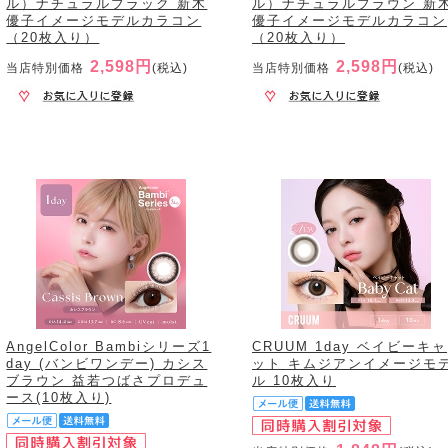
ル）ナチュラルブラック 新木
ル）ナチュラルブラウン 新
優子イメージモデルカラコン
優子イメージモデルカラコン
（20枚入り）
（20枚入り）
2,598円
2,598円
当店特別価格
(税込)
当店特別価格
(税込)
AngelColor Bambiシリーズ1
CRUUM 1day ベイビーキャ
day (バンビワンデー) カシス
ット キムジアンイメージモ
ブラウン 益若つばさプロデュ
ル 10枚入り
ース(10枚入り)