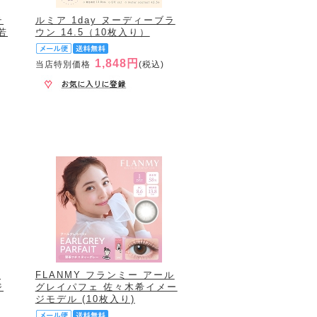
テ
ルミア 1day ヌーディーブラ
若
ウン 14.5（10枚入り）
1,848円
当店特別価格
(税込)
テ
FLANMY フランミー アール
ジ
グレイパフェ 佐々木希イメー
ジモデル (10枚入り)