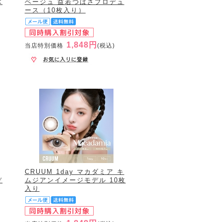
木
ベージュ 益若つばさプロデュ
ース（10枚入り）
1,848円
当店特別価格
(税込)
CRUUM 1day マカダミア キ
デ
ムジアンイメージモデル 10枚
入り