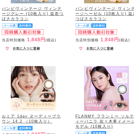
バンビヴィンテージ ヴィンテ
バンビヴィンテージ ヴィン
ージグレー (10枚入り) 益若つ
ージヘーゼル (10枚入り) 益
ばさカラコン
つばさカラコン
1,848円
1,848円
当店特別価格
(税込)
当店特別価格
(税込)
ルミア 1day ヌーディーブラ
FLANMY フランミー ソル
ウン 14.2 （10枚入り）
ィーバニラ 佐々木希イメー
モデル (10枚入り)