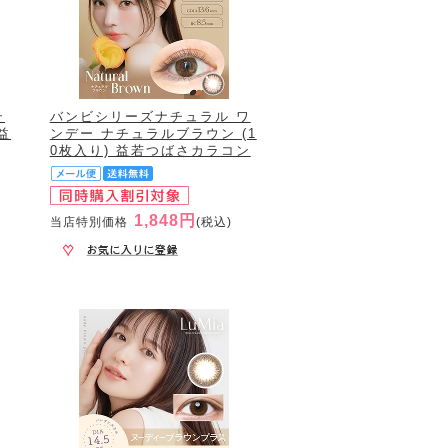
テ
バンビシリーズナチュラル ワ
益
ンデー ナチュラルブラウン (1
0枚入り) 益若つばさカラコン
1,848円
当店特別価格
(税込)