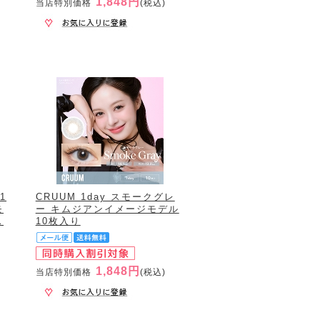
1,848円
当店特別価格
(税込)
1
CRUUM 1day スモークグレ
モ
ー キムジアンイメージモデル
ス
10枚入り
1,848円
当店特別価格
(税込)