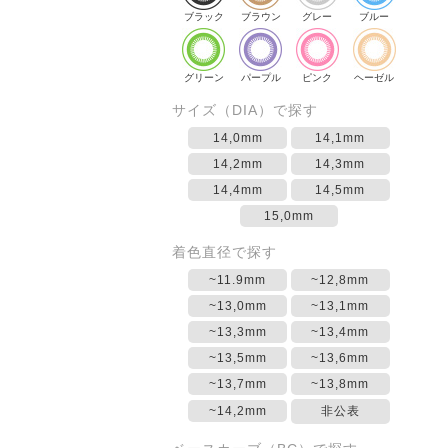
ブラック
ブラウン
グレー
ブルー
グリーン
パープル
ピンク
ヘーゼル
サイズ（DIA）で探す
14,0mm
14,1mm
14,2mm
14,3mm
14,4mm
14,5mm
15,0mm
着色直径で探す
~11.9mm
~12,8mm
~13,0mm
~13,1mm
~13,3mm
~13,4mm
~13,5mm
~13,6mm
~13,7mm
~13,8mm
~14,2mm
非公表