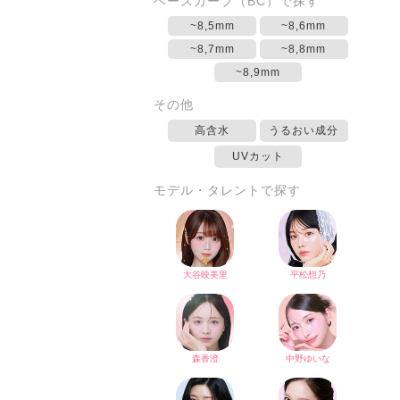
ベースカーブ（BC）で探す
~8,5mm
~8,6mm
~8,7mm
~8,8mm
~8,9mm
その他
高含水
うるおい成分
UVカット
モデル・タレントで探す