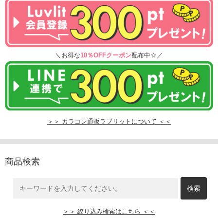
＼お得な
10％OFFクーポン
配布中☆／
＞＞ カラコン通販ラブリットについて ＜＜
商品検索
＞＞ 絞り込み検索はこちら ＜＜