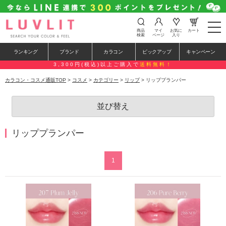
t
商品
マイ
お気に
カート
o
検索
ページ
入り
g
g
ランキング
ブランド
カラコン
ピックアップ
キャンペーン
l
e
3,300円(税込)以上ご購入で
送料無料！
n
a
カラコン・コスメ通販TOP
>
コスメ
>
カテゴリー
>
リップ
> リッププランパー
v
i
g
並び替え
a
t
i
o
リッププランパー
n
1