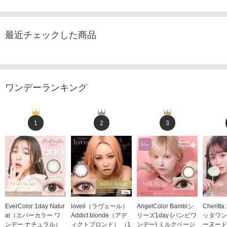
最近チェックした商品
ワンデーランキング
1
2
3
EverColor 1day Natur
loveil（ラヴェール）
AngelColor Bambiシ
Cheritt
al（エバーカラー ワ
Addict blonde（アデ
リーズ1day (バンビワ
ッタワン
ンデー ナチュラル）
ィクトブロンド） （1
ンデー) ミルクベージ
ーヌード