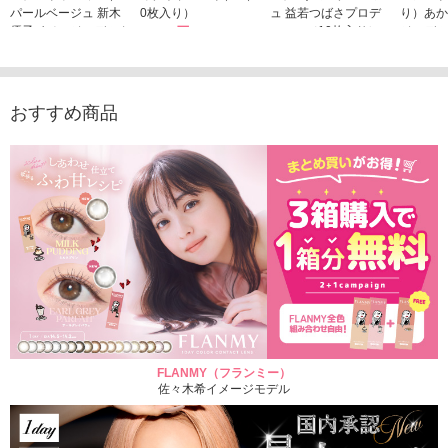
パールベージュ 新木
0枚入り）
ュ 益若つばさプロデ
り）あか
優子イメージモデルカ
1,760円
ュース（10枚入り）
ジモデル
(税込)
ラコン（20枚入り）
1,848円
1,683
(税込)
2,598円
(税込)
おすすめ商品
FLANMY（フランミー）
佐々木希イメージモデル