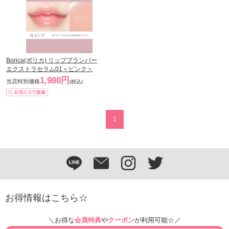
Borica(ボリカ) リッププランパー
エクストラセラム01＜ピンク＞
1,980円
当店特別価格
(税込)
1
お得情報はこちら☆
＼お得な
会員特典
や
クーポン
が利用可能☆／