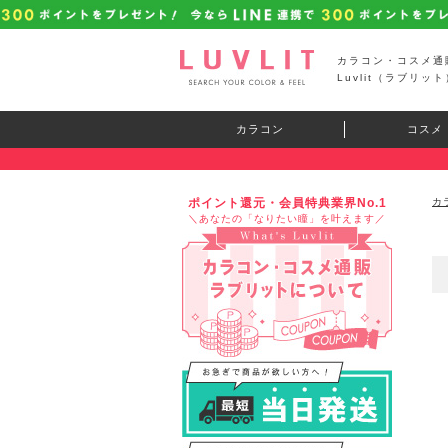
カラコン・コスメ通
Luvlit（ラブリット
カラコン
コスメ
ポイント還元・会員特典業界No.1
カ
＼あなたの「なりたい瞳」を叶えます／