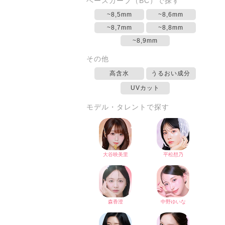
ベースカーブ（BC）で探す
~8,5mm
~8,6mm
~8,7mm
~8,8mm
~8,9mm
その他
高含水
うるおい成分
UVカット
モデル・タレントで探す