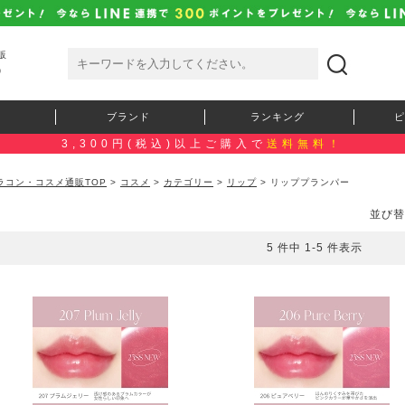
販
）
ブランド
ランキング
ピ
3,300円(税込)以上ご購入で
送料無料！
ラコン・コスメ通販TOP
>
コスメ
>
カテゴリー
>
リップ
> リッププランパー
並び替
5 件中 1-5 件表示