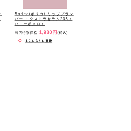
ン
Borica(ボリカ) リッププラン
＜
パー エクストラセラム205＜
ハニーポメロ＞
1,980円
当店特別価格
(税込)
ン
ク