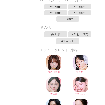
ベースカーブ（BC）で探す
~8,5mm
~8,6mm
~8,7mm
~8,8mm
~8,9mm
その他
高含水
うるおい成分
UVカット
モデル・タレントで探す