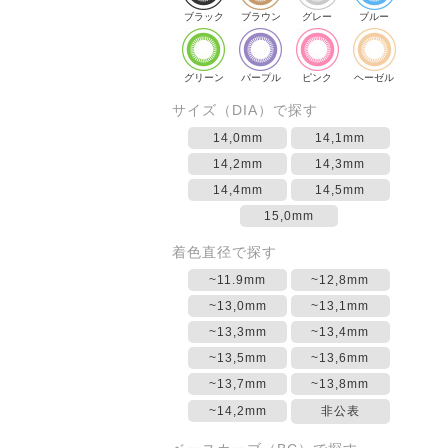
ブラック
ブラウン
グレー
ブルー
グリーン
パープル
ピンク
ヘーゼル
サイズ（DIA）で探す
14,0mm
14,1mm
14,2mm
14,3mm
14,4mm
14,5mm
15,0mm
着色直径で探す
~11.9mm
~12,8mm
~13,0mm
~13,1mm
~13,3mm
~13,4mm
~13,5mm
~13,6mm
~13,7mm
~13,8mm
~14,2mm
非公表