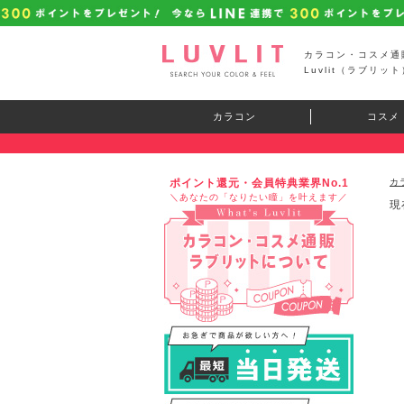
カラコン・コスメ通
Luvlit（ラブリット
カラコン
コスメ
ポイント還元・会員特典業界No.1
カ
＼あなたの「なりたい瞳」を叶えます／
現