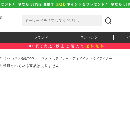
販
）
ブランド
ランキング
ピ
3,300円(税込)以上ご購入で
送料無料！
ラコン・コスメ通販TOP
>
コスメ
>
カテゴリー
>
アイメイク
> ラメライナー
在登録されている商品はありません