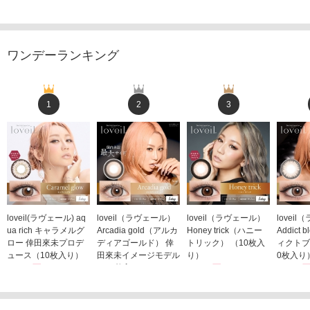
ワンデーランキング
1
2
3
loveil(ラヴェール) aq
loveil（ラヴェール）
loveil（ラヴェール）
lovei
ua rich キャラメルグ
Arcadia gold（アルカ
Honey trick（ハニー
Addict
ロー 倖田來未プロデ
ディアゴールド） 倖
トリック） （10枚入
ィクトブ
ュース（10枚入り）
田來未イメージモデル
り）
0枚入り
1,760円
（10枚入り）
1,760円
1,760
(税込)
(税込)
1,760円
(税込)