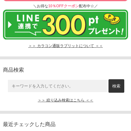
＼お得な
10％OFFクーポン
配布中☆／
＞＞ カラコン通販ラブリットについて ＜＜
商品検索
＞＞ 絞り込み検索はこちら ＜＜
最近チェックした商品