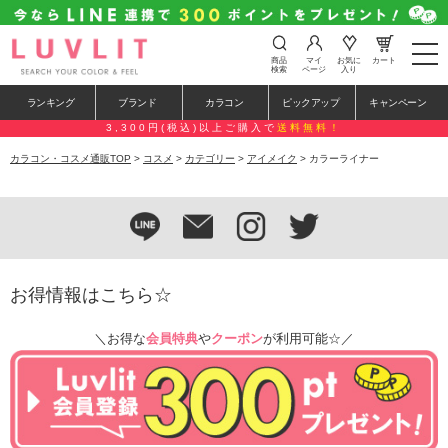
t
商品
マイ
お気に
カート
o
検索
ページ
入り
g
g
ランキング
ブランド
カラコン
ピックアップ
キャンペーン
l
e
3,300円(税込)以上ご購入で
送料無料！
n
a
カラコン・コスメ通販TOP
>
コスメ
>
カテゴリー
>
アイメイク
> カラーライナー
v
i
g
a
t
i
o
n
お得情報はこちら☆
＼お得な
会員特典
や
クーポン
が利用可能☆／