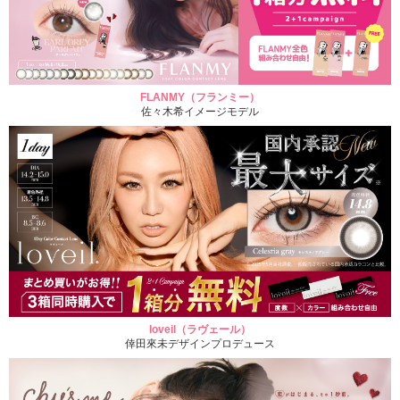
FLANMY（フランミー）
佐々木希イメージモデル
loveil（ラヴェール）
倖田來未デザインプロデュース