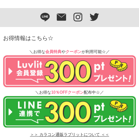
お得情報はこちら☆
＼お得な
会員特典
や
クーポン
が利用可能☆／
＼お得な
10％OFFクーポン
配布中☆／
＞＞ カラコン通販ラブリットについて ＜＜