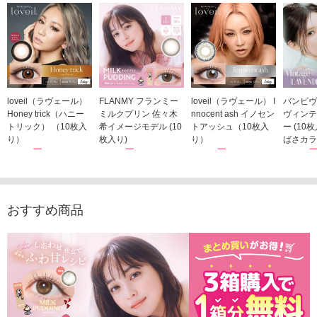
loveil（ラヴェール）
FLANMY フランミー
loveil（ラヴェール） I
バンビヴ
Honey trick（ハニー
ミルクプリン 佐々木
nnocent ash イノセン
ヴィンテ
トリック） （10枚入
希イメージモデル (10
トアッシュ（10枚入
ー (10
り）
枚入り)
り）
ばさカラ
1,760円
1,815円
1,760円
1,848
(税込)
(税込)
(税込)
おすすめ商品