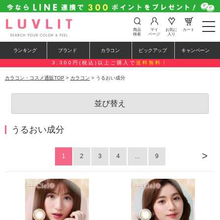
t
商品
マイ
お気に
カート
o
検索
ページ
入り
g
g
ランキング
ブランド
カラコン
ピックアップ
キャンペーン
l
e
3,300円(税込)以上ご購入で
送料無料！
n
a
カラコン・コスメ通販TOP
>
カラコン
> うるおい成分
v
i
g
並び替え
a
t
i
o
うるおい成分
n
>
1
2
3
4
…
9