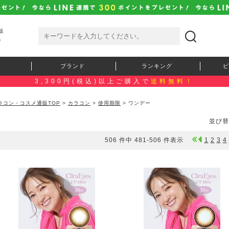
販
）
ブランド
ランキング
ピ
3,300円(税込)以上ご購入で
送料無料！
ラコン・コスメ通販TOP
>
カラコン
>
使用期限
> ワンデー
並び替
506 件中 481-506 件表示
1
2
3
4