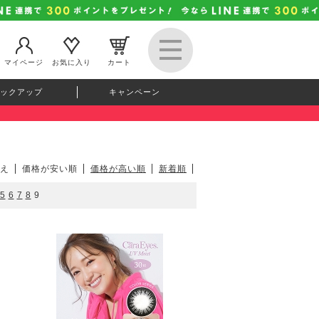
マイページ
お気に入り
カート
ックアップ
キャンペーン
え
価格が安い順
価格が高い順
新着順
5
6
7
8
9