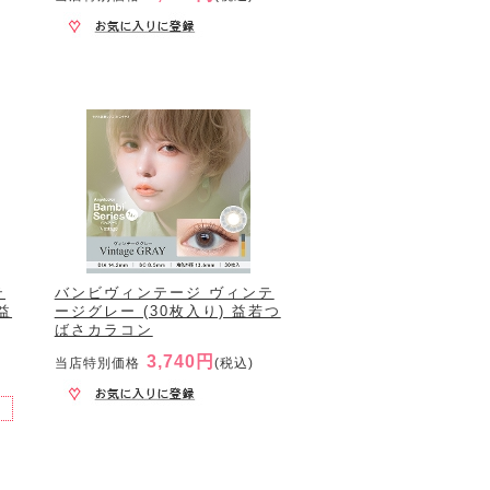
テ
バンビヴィンテージ ヴィンテ
益
ージグレー (30枚入り) 益若つ
ばさカラコン
3,740円
当店特別価格
(税込)