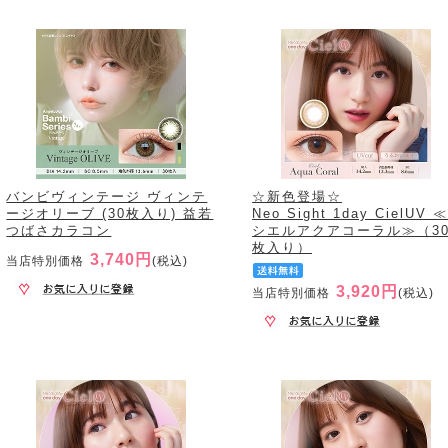
バンビヴィンテージ ヴィンテ
☆新色登場☆
ージオリーブ (30枚入り) 益若
Neo Sight 1day CielUV 
つばさカラコン
シエルアクアコーラル≫（3
枚入り）
3,740円
当店特別価格
(税込)
3,920円
当店特別価格
(税込)