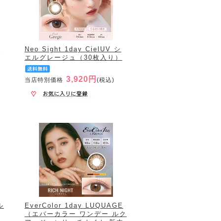
シ
Neo Sight 1day CielUV シ
エルグレージュ（30枚入り）
3,920円
当店特別価格
(税込)
ル
EverColor 1day LUQUAGE
（エバーカラー ワンデー ルク