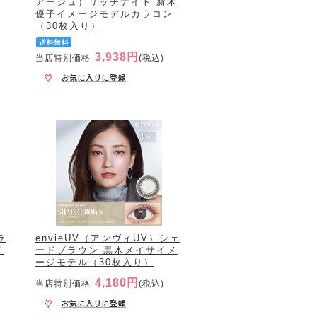
アージュ）リッチナイト 新木
優子イメージモデルカラコン
（30枚入り）
3,938円
当店特別価格
(税込)
ラ
envieUV（アンヴィUV）シェ
イ
ードブラウン 黒木メイサイメ
ージモデル（30枚入り）
4,180円
当店特別価格
(税込)