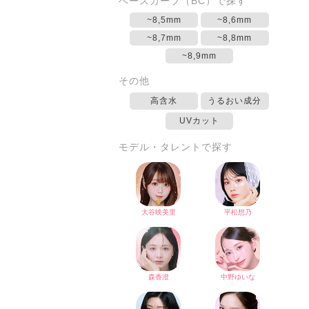
ベースカーブ（BC）で探す
~8,5mm
~8,6mm
~8,7mm
~8,8mm
~8,9mm
その他
高含水
うるおい成分
UVカット
モデル・タレントで探す