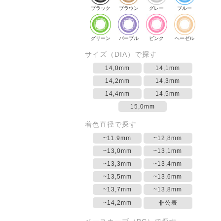
ブラック
ブラウン
グレー
ブルー
グリーン
パープル
ピンク
ヘーゼル
サイズ（DIA）で探す
14,0mm
14,1mm
14,2mm
14,3mm
14,4mm
14,5mm
15,0mm
着色直径で探す
~11.9mm
~12,8mm
~13,0mm
~13,1mm
~13,3mm
~13,4mm
~13,5mm
~13,6mm
~13,7mm
~13,8mm
~14,2mm
非公表