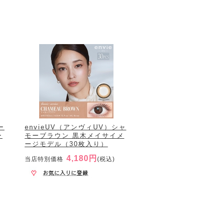
ー
envieUV（アンヴィUV）シャ
ー
モーブラウン 黒木メイサイメ
ージモデル（30枚入り）
4,180円
当店特別価格
(税込)