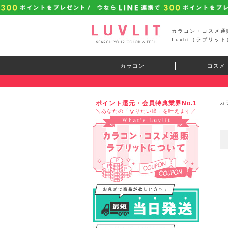
カラコン・コスメ通
Luvlit（ラブリット
カラコン
コスメ
ポイント還元・会員特典業界No.1
カ
＼あなたの「なりたい瞳」を叶えます／