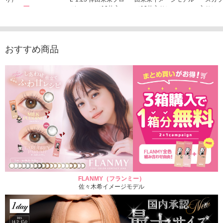
1,760円
デュース （10枚入
（10枚入り）
入り）
(税込)
り）
1,760円
1,705
(税込)
1,760円
(税込)
おすすめ商品
FLANMY（フランミー）
佐々木希イメージモデル