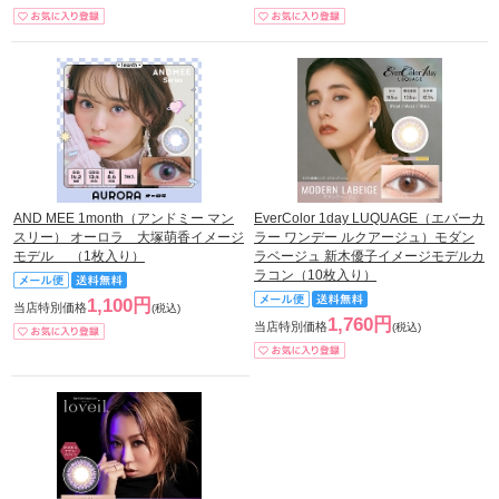
AND MEE 1month（アンドミー マン
EverColor 1day LUQUAGE（エバーカ
スリー） オーロラ 大塚萌香イメージ
ラー ワンデー ルクアージュ）モダン
モデル （1枚入り）
ラベージュ 新木優子イメージモデルカ
ラコン（10枚入り）
1,100円
当店特別価格
(税込)
1,760円
当店特別価格
(税込)