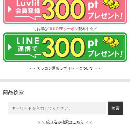
＼お得な
10％OFFクーポン
配布中☆／
＞＞ カラコン通販ラブリットについて ＜＜
商品検索
＞＞ 絞り込み検索はこちら ＜＜