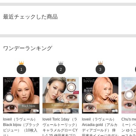
最近チェックした商品
ワンデーランキング
1
2
3
loveil（ラヴェール）
loveil Toric 1day （ラ
loveil（ラヴェール）
Chu's
Black bijou（ブラック
ヴェールトーリック）
Arcadia gold（アルカ
ミー）ベ
ビジュー） （10枚入
キャラメルグロー CY
ディアゴールド） 倖
ン ゆう
り）
L-1.25 倖田來未プロ
田來未イメージモデル
ースカラ