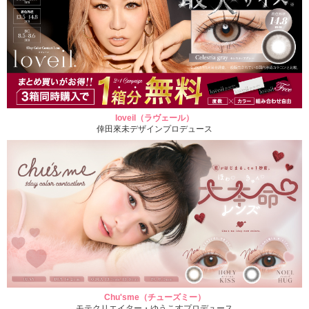
loveil（ラヴェール）
倖田來未デザインプロデュース
Chu'sme（チューズミー）
モテクリエイター・ゆうこすプロデュース