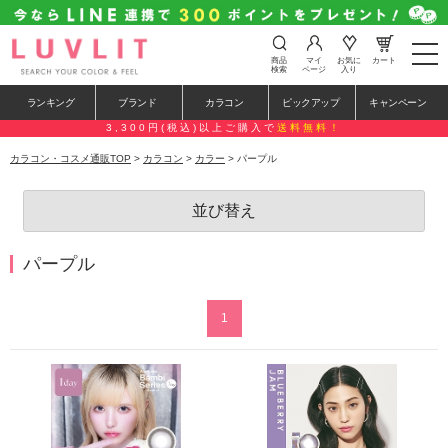
t
商品
マイ
お気に
カート
o
検索
ページ
入り
g
g
ランキング
ブランド
カラコン
ピックアップ
キャンペーン
l
e
3,300円(税込)以上ご購入で
送料無料！
n
a
カラコン・コスメ通販TOP
>
カラコン
>
カラー
> パープル
v
i
g
並び替え
a
t
i
o
パープル
n
1