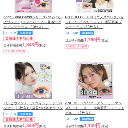
AngelColor Bambiシリーズ1day (バン
N's COLLECTION（エヌズコレクショ
ビワンデー) スノーパープル 益若つば
ン） ブルーベリージャム 渡辺直美プ
さプロデュース（10枚入り）
ロデュース（10枚入り）
1,760円
当店特別価格
(税込)
1,848円
当店特別価格
(税込)
バンビヴィンテージ ヴィンテージラベ
AND MEE 1month（アンドミー マン
ンダー (10枚入り) 益若つばさカラコン
スリー） ミスト 大塚萌香イメージモ
デル （1枚入り）
1,848円
1,100円
当店特別価格
当店特別価格
(税込)
(税込)