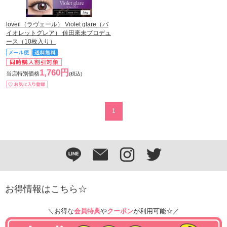
loveil（ラヴェール） Violet glare（バ
イオレットグレア） 倖田來未プロデュ
ース（10枚入り）
1,760円
当店特別価格
(税込)
1
お得情報はこちら☆
＼お得な
会員特典
や
クーポン
が利用可能☆／