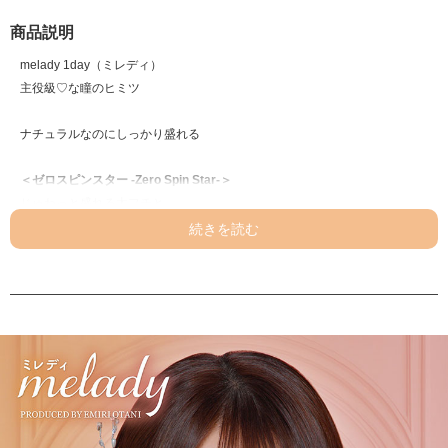
商品説明
melady 1day（ミレディ）
主役級♡な瞳のヒミツ
ナチュラルなのにしっかり盛れる
＜ゼロスピンスター -Zero Spin Star-＞
じゅわっと盛れる太フチと
うるっと盛れるブラウンハイライト。
視線を固定する
回らない水光レンズ♡
＜ゼロスピンムーン -Zero Spin Moon-＞
じゅわっと盛れる太フチと
ちゅるんと盛れるグレージュハイライト。
視線を固定する
回らない水光レンズ♡