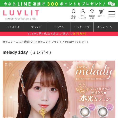
t
商品
マイ
お気に
カート
o
検索
ページ
入り
g
g
ランキング
ブランド
カラコン
ピックアップ
キャンペーン
l
e
3,300円(税込)以上ご購入で
送料無料！
n
a
カラコン・コスメ通販TOP
>
カラコン
>
ブランド
> melady（ミレディ）
v
i
melady 1day（ミレディ）
g
a
t
i
o
n