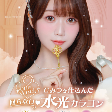
＜アイドルリング -Idol Ring-＞
ひとめぼれしちゃう魅惑の目力♡
さりげない細フチとちゅるんブラウンが
ナチュラルに瞳を強調♡
＜レディブラック -Lady Black-＞
ピュアなふりしてしっかり盛れる♡
新感覚うるちゅるブラック!
じゅわっとぼかした繊細なデザインで透明感のある大きな瞳に♡
＜ミレディブラウン -Melady Brown-＞
トリコになっちゃう主役級な瞳♡
ちゅるんと透明感なブラウンレンズ
ナチュラルも盛れも諦めない瞳に!
＜プリンセスショコラ -Princess Chocolat-＞
しっかり盛れる太フチブラウンレンズ
瞳の立体感を演出するショコラブラウンで
プリンセスみたいに愛される瞳に♡