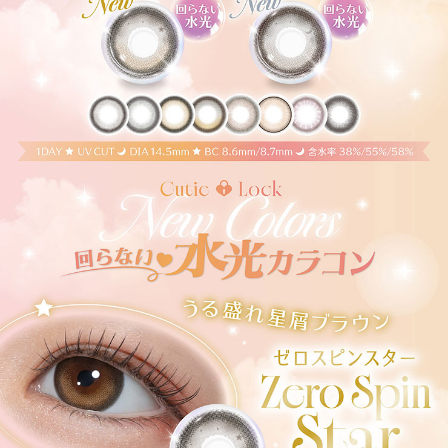
＜マリアリング -Maria Ring-＞
絶妙細フチと白っぽ透明感グレージュで
ちょっぴり背伸びした余裕仕込みレンズ♡