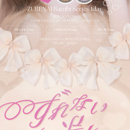
ふんわりスウィート。くりんとかわいい、ブラウンカラー！
＜Chocolat ショコラ＞
キラキラ×立体感♡
チョコよりビター。濃いめのブラウンでくっきりアイ！
＜Cassis Brown カシスブラウン＞
ツヤ感×うるモテ♡
赤みのあるブラウンで、きゅんと甘酸っぱいうるモテ顔に。
＜Cream Pink クリームピンク＞
透け感×高発色♡
瞳に仕込む血色感、ふんわりキュートな甘い瞳に。
＜Milk Beige ミルクベージュ＞
ツヤ感×高発色♡
クリーミーなベージュでちゅるんとした愛されeye。
＜Pearl Gray パールグレー＞
ちゅるん×高発色♡