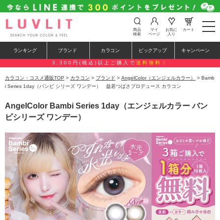
t
商品
マイ
お気に
カート
o
検索
ページ
入り
g
g
ランキング
ブランド
カラコン
ピックアップ
キャンペーン
l
e
3,300円(税込)以上ご購入で
送料無料！
n
a
カラコン・コスメ通販TOP
>
カラコン
>
ブランド
>
AngelColor（エンジェルカラー）
> Bamb
v
i Series 1day（バンビ シリーズ ワンデー） 益若つばさプロデュース カラコン
i
g
AngelColor Bambi Series 1day（エンジェルカラー バン
a
t
ビシリーズ ワンデー）
i
o
n