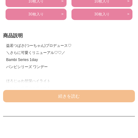
10枚入り
10枚入り
30枚入り
30枚入り
商品説明
益若つばさ(つーちゃん)プロデュース♡
＼さらに可愛くリニューアル♡♡／
Bambi Series 1day
バンビシリーズ ワンデー
ほろじゅわ甘深ハイライト
かわいい位置でステイする
装着後に瞬きすると水光部分が真下にくる♡
＜SNOW COCOA スノーココア＞
まろやか甘めブラウンで
多幸感あふれる目元に