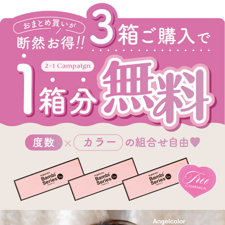
＜SNOW PURPLE スノーパープル＞
甘さの余韻が溶け込む
沼らせ白みパープル
＜Honey Moon ハニームーン＞
ツヤめく蜜色ブラウンで
とろけるような甘い視線を
＜Blueberry Moon ブルーベリームーン＞
深みのあるペールブルーが
ぷるんと艶やかな瞳に
＜Sesame Moon セサミムーン＞
こっくり暗めな白みグレーで
瞳にまろやかな奥行を
＜Swan Blue スワンブルーSサイズ＞
スワンブルーの小さめサイズが登場！！
自然な立体感で小さめなのに盛れる青コン。