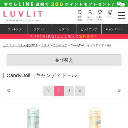
t
商品
マイ
お気に
カート
o
検索
ページ
入り
g
g
ランキング
ブランド
カラコン
ピックアップ
キャンペーン
l
e
3,300円(税込)以上ご購入で
送料無料！
n
a
カラコン・コスメ通販TOP
>
コスメ
>
ランキング
> CandyDoll（キャンディドール）
v
i
g
並び替え
a
t
i
o
CandyDoll（キャンディドール）
n
<
>
1
2
3
4