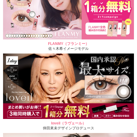
FLANMY（フランミー）
佐々木希イメージモデル
loveil（ラヴェール）
倖田來未デザインプロデュース