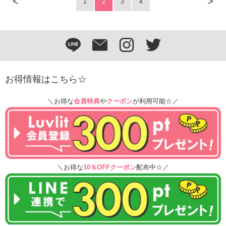
<
>
1
2
3
4
お得情報はこちら☆
＼お得な
会員特典
や
クーポン
が利用可能☆／
＼お得な
10％OFFクーポン
配布中☆／