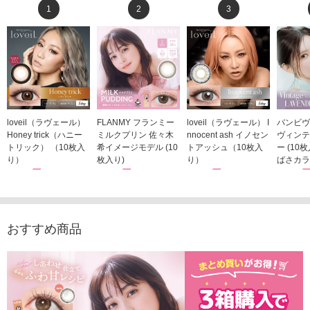
1
2
3
loveil（ラヴェール）
FLANMY フランミー
loveil（ラヴェール） I
バンビヴ
Honey trick（ハニー
ミルクプリン 佐々木
nnocent ash イノセン
ヴィンテ
トリック） （10枚入
希イメージモデル (10
トアッシュ（10枚入
ー (10
り）
枚入り)
り）
ばさカラ
1,760円
1,815円
1,760円
1,848
(税込)
(税込)
(税込)
おすすめ商品