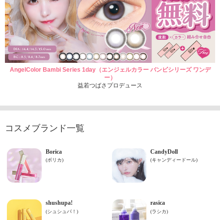
AngelColor Bambi Series 1day（エンジェルカラー バンビシリーズ ワンデ
ー）
益若つばさプロデュース
コスメブランド一覧