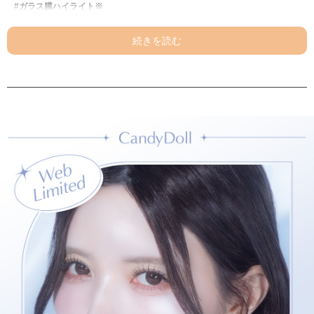
#ガラス膜ハイライト※
『透明感※』にこだわるCandyDollが研究した
うるみフェイス※仕上げのブルーハイライト
【商品POINT】
①ガラスのようにクリアな新発色
ブルー3.5：ホワイト6.5の黄金比率でうまれた
透明感※仕上げのクリアブルーカラー
②超微細パール
トーンアップ※シルバー×肌なじみベージュの超微細パールを配合
素肌からうるおいがあるような繊細なツヤ感を演出し、
透明感ベールを纏ったうるみフェイスに※
③しっとり高密着
シア脂・ヤシ油・アボカド油など
美容保湿成分をたっぷり含んだしっとり質感で
パウダーなのに粉浮きせずに高密着