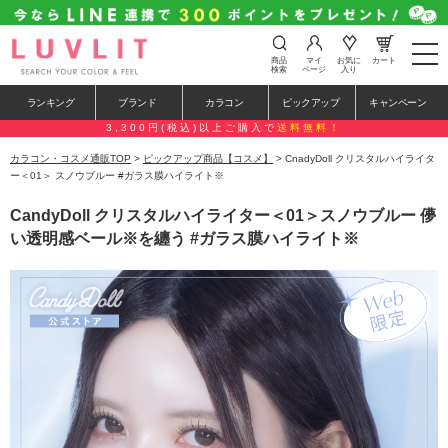
t
商品
マイ
お気に
カート
o
検索
ページ
入り
g
g
ランキング
ブランド
カラコン
ピックアップ
キャンペーン
l
e
3,300円(税込)以上ご購入で
送料無料！
n
a
カラコン・コスメ通販TOP
>
ピックアップ商品【コスメ】
> CnadyDoll クリスタルハイライタ
v
ー＜01＞ スノウブルー #ガラス膜ハイライト※
i
g
CandyDoll クリスタルハイライター＜01＞スノウブルー 儚
a
t
い透明感ベール※を纏う #ガラス膜ハイライト※
i
o
n