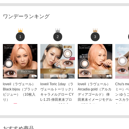
ワンデーランキング
1
2
3
loveil（ラヴェール）
loveil Toric 1day （ラ
loveil（ラヴェール）
Chu's
Black bijou（ブラック
ヴェールトーリック）
Arcadia gold（アルカ
ミー）ベ
ビジュー） （10枚入
キャラメルグロー CY
ディアゴールド） 倖
ン ゆう
り）
L-1.25 倖田來未プロ
田來未イメージモデル
ースカラ
1,760円
デュース （10枚入
（10枚入り）
入り）
(税込)
り）
1,760円
1,705
(税込)
1,760円
(税込)
おすすめ商品