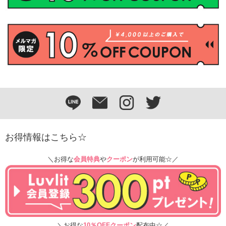
お得情報はこちら☆
＼お得な
会員特典
や
クーポン
が利用可能☆／
＼お得な
10％OFFクーポン
配布中☆／