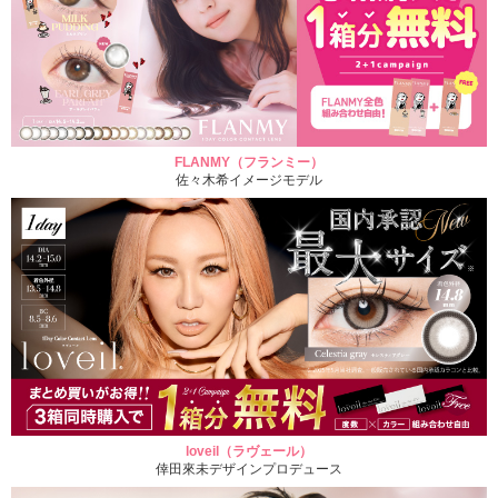
FLANMY（フランミー）
佐々木希イメージモデル
loveil（ラヴェール）
倖田來未デザインプロデュース