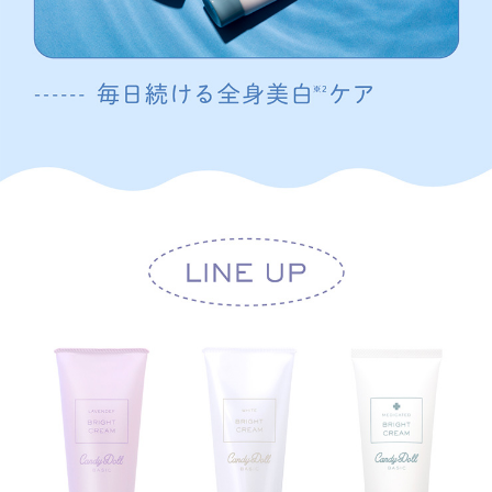
★商品POINT★
①こだわりの薬用ケア
美白有効成分”グリチルリチン酸ジカリウム”、”プラセンタエキス※”を配合
しみ、そばかすを防いで、素肌から美白※2ケア
※ニチレイ・水溶性プラセンタエキスＢ－Ｆ
②23種の美容成分配合
マカデミア種子油、ヒアルロン酸Ｎａをはじめとした美容保湿成分をたっぷ
り配合
高保湿なのにべたつかないから、ナイトケアはもちろん日中のケアにも！
③リラックス効果をもたらすベルガモットの香り
お肌に塗布したときにふんわり優しく香る微香タイプ
✓ナイトケアに
✓お風呂上がりのケアに
✓日中の乾燥対策に
✓ハンドクリームとしても