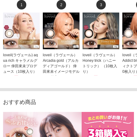
1
2
3
loveil(ラヴェール) aq
loveil（ラヴェール）
loveil（ラヴェール）
lovei
ua rich キャラメルグ
Arcadia gold（アルカ
Honey trick（ハニー
Addict
ロー 倖田來未プロデ
ディアゴールド） 倖
トリック） （10枚入
ィクトブ
ュース（10枚入り）
田來未イメージモデル
り）
0枚入り
1,760円
（10枚入り）
1,760円
1,760
(税込)
(税込)
1,760円
(税込)
おすすめ商品