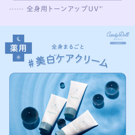
＜LAVENDER＞
★透明感をプラスしてトーンアップ※1
✓顔の白浮きが気になる時に
✓お肌のくすみが気になる方に
✓透明感がほしい方に
＜WHITE＞
★ツヤ感をプラスしてトーンアップ※1
✓脚や腕の毛穴が気になる方に
✓お肌をきれいに見せたい方に
✓ボディハイライトとしても
≪薬用ブライトピュアクリーム≫
＼NEW／
薬用全身ケアクリーム
毎日続ける美白※2ケア