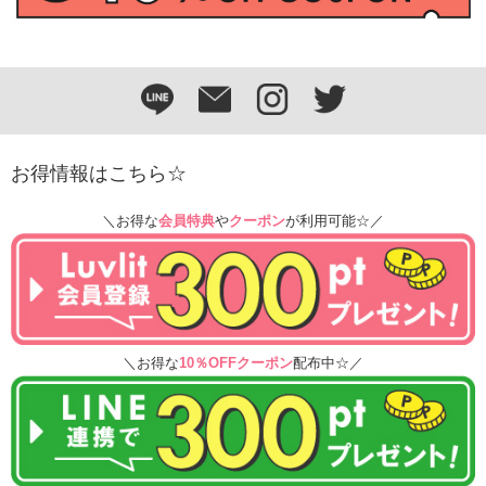
お得情報はこちら☆
＼お得な
会員特典
や
クーポン
が利用可能☆／
＼お得な
10％OFFクーポン
配布中☆／