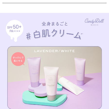
★商品POINT★
①SPF値パワーアップ
SPF50+ PA++++の国内最高値に！
大切なお肌を紫外線からしっかりガード
②こだわりカラーで肌悩みを補正＆トーンアップ※1
ただお肌を白くするのではなく、お肌にしっかりなじみながら
肌悩みを補正して、ワントーン明るくトーンアップ※1
③お肌に優しく使えるせっけんオフ
9種の美容成分を配合したケア処方
うるおい感のあるクリームで塗布時の摩擦やきしみも気にならない！
高SPF値なのにお肌に優しいせっけんオフ
★水のようにすーっと伸びる軽いつけ心地
✓べたつかない
✓きしまない
✓汗・水・擦れに強い
✓色移りしにくい