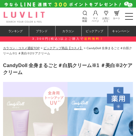
t
商品
マイ
お気に
カート
o
検索
ページ
入り
g
g
ランキング
ブランド
カラコン
ピックアップ
キャンペーン
l
e
3,300円(税込)以上ご購入で
送料無料！
n
a
カラコン・コスメ通販TOP
>
ピックアップ商品【コスメ】
> CandyDoll 全身まるごと＃白肌ク
v
リーム※1 ＃美白※2ケアクリーム
i
g
CandyDoll 全身まるごと＃白肌クリーム※1 ＃美白※2ケア
a
t
クリーム
i
o
n