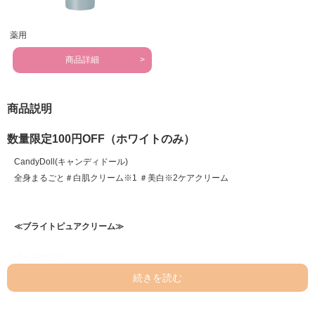
薬用
商品詳細
商品説明
数量限定100円OFF（ホワイトのみ）
CandyDoll(キャンディドール)
全身まるごと＃白肌クリーム※1 ＃美白※2ケアクリーム
≪ブライトピュアクリーム≫
【数量限定】
＼RENEWAL／
せっけんで落とせる全身用トーンアップUV※1