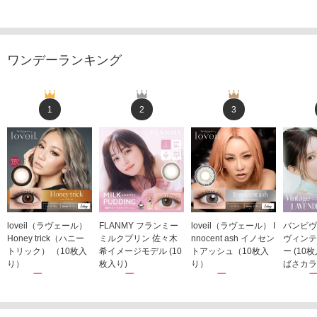
ワンデーランキング
1
2
3
loveil（ラヴェール）
FLANMY フランミー
loveil（ラヴェール） I
バンビヴ
Honey trick（ハニー
ミルクプリン 佐々木
nnocent ash イノセン
ヴィンテ
トリック） （10枚入
希イメージモデル (10
トアッシュ（10枚入
ー (10
り）
枚入り)
り）
ばさカラ
1,760円
1,815円
1,760円
1,848
(税込)
(税込)
(税込)