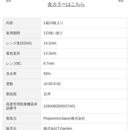
全カラーはこちら
内容
1箱10枚入り
装用期間
1日使い捨て
レンズ直径(DIA)
14.2mm
着色直径
13.3mm
レンズBC
8.7mm
含水率
58%
度数
±0.00-8.00
製造国
台湾
高度管理医療機器承
22800BZI00037A01
認番号
製造元
PegavisionJapan株式会社
販売元
株式会社T-Garden