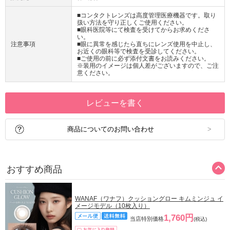
■コンタクトレンズは高度管理医療機器です。取り
扱い方法を守り正しくご使用ください。
■眼科医院等にて検査を受けてからお求めくださ
い。
注意事項
■眼に異常を感じたら直ちにレンズ使用を中止し、
お近くの眼科等で検査を受診してください。
■ご使用の前に必ず添付文書をお読みください。
※装用のイメージは個人差がございますので、ご注
意ください。
レビューを書く
商品についてのお問い合わせ
おすすめ商品
WANAF（ワナフ）クッショングロー キムミンジュ イ
メージモデル（10枚入り）
1,760円
当店特別価格
(税込)