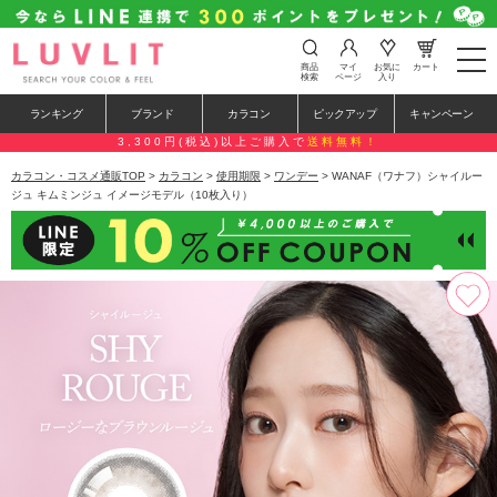
t
商品
マイ
お気に
カート
o
検索
ページ
入り
g
g
ランキング
ブランド
カラコン
ピックアップ
キャンペーン
l
e
3,300円(税込)以上ご購入で
送料無料！
n
a
カラコン・コスメ通販TOP
>
カラコン
>
使用期限
>
ワンデー
> WANAF（ワナフ）シャイルー
v
ジュ キムミンジュ イメージモデル（10枚入り）
i
g
a
t
i
o
n