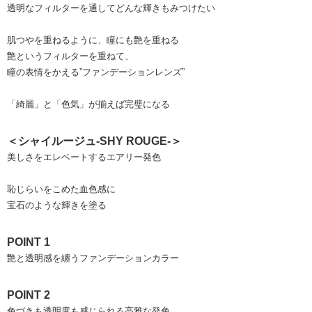
透明なフィルターを通してどんな輝きもみつけたい
肌つやを重ねるように、瞳にも艶を重ねる
艶というフィルターを重ねて、
瞳の表情をかえる”ファンデーションレンズ”
「綺麗」と「色気」が揃えば完璧になる
＜シャイルージュ-SHY ROUGE-＞
美しさをエレベートするエアリー発色
恥じらいをこめた血色感に
宝石のような輝きを塗る
POINT 1
艶と透明感を纏うファンデーションカラー
POINT 2
色づきも透明度も感じられる高雅な発色