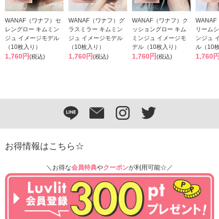
WANAF（ワナフ）セ
WANAF（ワナフ）グ
WANAF（ワナフ）ク
WANA
レングロー キムミン
ラスミラー キムミン
ッショングロー キム
リームシ
ジュ イメージモデル
ジュ イメージモデル
ミンジュ イメージモ
ンジュ 
（10枚入り）
（10枚入り）
デル（10枚入り）
ル（10
1,760円
1,760円
1,760円
1,760
(税込)
(税込)
(税込)
お得情報はこちら☆
＼お得な
会員特典
や
クーポン
が利用可能☆／