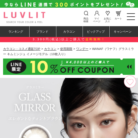
t
商品
マイ
お気に
カート
o
検索
ページ
入り
g
g
ランキング
ブランド
カラコン
ピックアップ
キャンペーン
l
e
3,300円(税込)以上ご購入で
送料無料！
n
a
カラコン・コスメ通販TOP
>
カラコン
>
使用期限
>
ワンデー
> WANAF（ワナフ）グラスミラ
v
ー キムミンジュ イメージモデル（10枚入り）
i
g
a
t
i
o
n