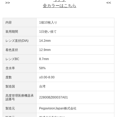
全カラーはこちら
内容
1箱10枚入り
装用期間
1日使い捨て
レンズ直径(DIA)
14.2mm
着色直径
12.9mm
レンズBC
8.7mm
含水率
58%
度数
±0.00-8.00
製造国
台湾
高度管理医療機器承
22800BZI00037A01
認番号
製造元
PegavisionJapan株式会社