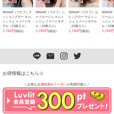
WANAF（ワナフ）ク
WANAF（ワナフ）シ
WANAF（ワナフ）セ
WANA
ッショングロー キム
ャイルージュ キムミ
レングロー キムミン
リームシ
ミンジュ イメージモ
ンジュ イメージモデ
ジュ イメージモデル
ンジュ 
デル（10枚入り）
ル（10枚入り）
（10枚入り）
ル（10
1,760円
1,760円
1,760円
1,760
(税込)
(税込)
(税込)
お得情報はこちら☆
＼お得な
会員特典
や
クーポン
が利用可能☆／