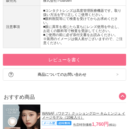
販売元
株式会社T-Garden
■コンタクトレンズは高度管理医療機器です。取り
扱い方法を守り正しくご使用ください。
■眼科医院等にて検査を受けてからお求めくださ
い。
注意事項
■眼に異常を感じたら直ちにレンズ使用を中止し、
お近くの眼科等で検査を受診してください。
■ご使用の前に必ず添付文書をお読みください。
※装用のイメージは個人差がございますので、ご注
意ください。
レビューを書く
商品についてのお問い合わせ
おすすめ商品
WANAF（ワナフ）クッショングロー キムミンジュ イ
メージモデル（10枚入り）
1,760円
当店特別価格
(税込)