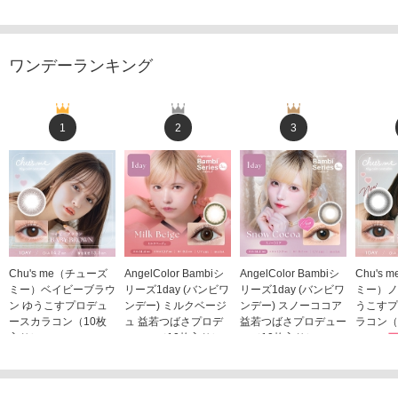
ワンデーランキング
1
2
3
Chu's me（チューズ
AngelColor Bambiシ
AngelColor Bambiシ
Chu's
ミー）ベイビーブラウ
リーズ1day (バンビワ
リーズ1day (バンビワ
ミー）ノ
ン ゆうこすプロデュ
ンデー) ミルクベージ
ンデー) スノーココア
うこすプ
ースカラコン（10枚
ュ 益若つばさプロデ
益若つばさプロデュー
ラコン（
入り）
ュース（10枚入り）
ス（10枚入り）
1,705
1,705円
1,848円
1,848円
(税込)
(税込)
(税込)