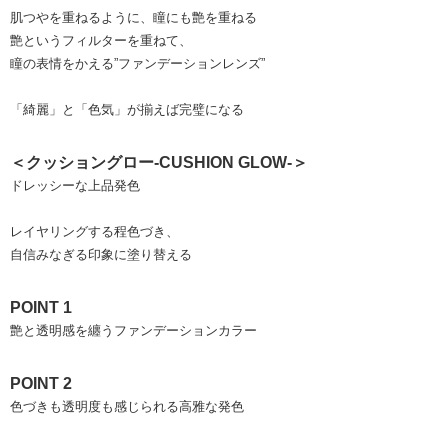
肌つやを重ねるように、瞳にも艶を重ねる
艶というフィルターを重ねて、
瞳の表情をかえる”ファンデーションレンズ”
「綺麗」と「色気」が揃えば完璧になる
＜クッショングロー-CUSHION GLOW-＞
ドレッシーな上品発色
レイヤリングする程色づき、
自信みなぎる印象に塗り替える
POINT 1
艶と透明感を纏うファンデーションカラー
POINT 2
色づきも透明度も感じられる高雅な発色