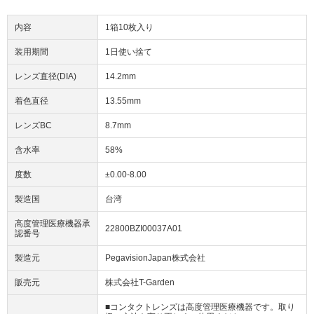
内容
1箱10枚入り
装用期間
1日使い捨て
レンズ直径(DIA)
14.2mm
着色直径
13.55mm
レンズBC
8.7mm
含水率
58%
度数
±0.00-8.00
製造国
台湾
高度管理医療機器承
22800BZI00037A01
認番号
製造元
PegavisionJapan株式会社
販売元
株式会社T-Garden
■コンタクトレンズは高度管理医療機器です。取り