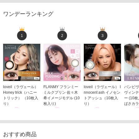
ワンデーランキング
1
2
3
loveil（ラヴェール）
FLANMY フランミー
loveil（ラヴェール） I
バンビヴ
Honey trick（ハニー
ミルクプリン 佐々木
nnocent ash イノセン
ヴィンテ
トリック） （10枚入
希イメージモデル (10
トアッシュ（10枚入
ー (10
り）
枚入り)
り）
ばさカラ
1,760円
1,815円
1,760円
1,848
(税込)
(税込)
(税込)
おすすめ商品