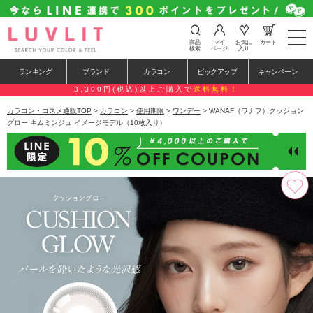
t
商品
マイ
お気に
カート
o
検索
ページ
入り
g
g
ランキング
ブランド
カラコン
ピックアップ
キャンペーン
l
e
3,300円(税込)以上ご購入で
送料無料！
n
a
カラコン・コスメ通販TOP
>
カラコン
>
使用期限
>
ワンデー
> WANAF（ワナフ）クッション
v
グロー キムミンジュ イメージモデル（10枚入り）
i
g
a
t
i
o
n