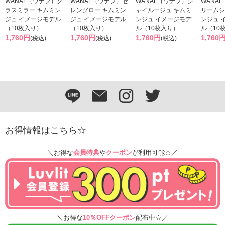
WANAF（ワナフ）グ
WANAF（ワナフ）セ
WANAF（ワナフ）シ
WANA
ラスミラー キムミン
レングロー キムミン
ャイルージュ キムミ
リームシ
ジュ イメージモデル
ジュ イメージモデル
ンジュ イメージモデ
ンジュ 
（10枚入り）
（10枚入り）
ル（10枚入り）
ル（10
1,760円
1,760円
1,760円
1,760
(税込)
(税込)
(税込)
お得情報はこちら☆
＼お得な
会員特典
や
クーポン
が利用可能☆／
＼お得な
10％OFFクーポン
配布中☆／