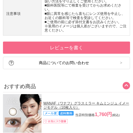
扱い方法を守り正しくご使用ください。
■眼科医院等にて検査を受けてからお求めくださ
い。
注意事項
■眼に異常を感じたら直ちにレンズ使用を中止し、
お近くの眼科等で検査を受診してください。
■ご使用の前に必ず添付文書をお読みください。
※装用のイメージは個人差がございますので、ご注
意ください。
レビューを書く
商品についてのお問い合わせ
おすすめ商品
WANAF（ワナフ）グラスミラー キムミンジュ イメー
ジモデル（10枚入り）
1,760円
当店特別価格
(税込)