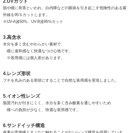
2.UVカット
肌や瞳に有害といわれ、白内障などの眼病を引き起こす危険性のある紫
外線を95％カットします。
※UV-A波50%、UV-B波95%カット
3.高含水
水分を多く含むやわらかい素材で、
瞳に違和感なく快適なつけ心地です。
※装用感には個人差があります。
4.レンズ形状
フチを丸みのある形状にすることで自然な装用感を実現しました。
5.イオン性レンズ
脂質汚れが付きにくく、水分を多く含み酸素を通しやすいため
瞳への負担が少なく、快適な装用感です。
6.サンドイッチ構造
色素が直接瞳とまぶたに触れることがないレンズ構造を採用していま