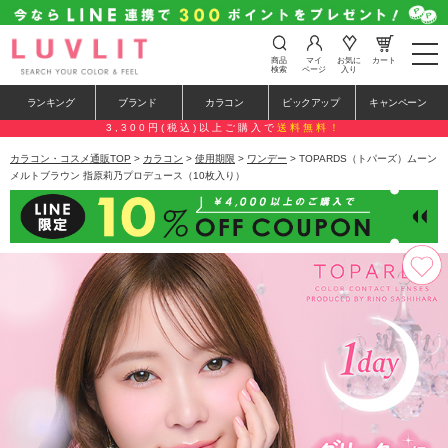
t
商品
マイ
お気に
カート
o
検索
ページ
入り
g
g
ランキング
ブランド
カラコン
ピックアップ
キャンペーン
l
e
3,300円(税込)以上ご購入で
送料無料！
n
a
カラコン・コスメ通販TOP
>
カラコン
>
使用期限
>
ワンデー
> TOPARDS（トパーズ）ムーン
v
メルトブラウン 指原莉乃プロデュース（10枚入り）
i
g
a
t
i
o
n