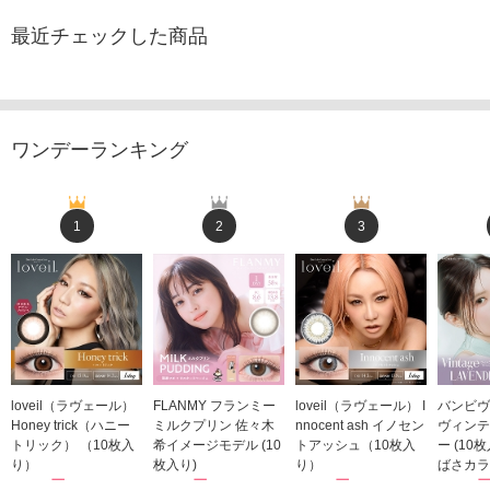
最近チェックした商品
ワンデーランキング
1
2
3
loveil（ラヴェール）
FLANMY フランミー
loveil（ラヴェール） I
バンビヴ
Honey trick（ハニー
ミルクプリン 佐々木
nnocent ash イノセン
ヴィンテ
トリック） （10枚入
希イメージモデル (10
トアッシュ（10枚入
ー (10
り）
枚入り)
り）
ばさカラ
1,760円
1,815円
1,760円
1,848
(税込)
(税込)
(税込)