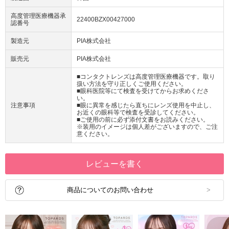
高度管理医療機器承
22400BZX00427000
認番号
製造元
PIA株式会社
販売元
PIA株式会社
■コンタクトレンズは高度管理医療機器です。取り
扱い方法を守り正しくご使用ください。
■眼科医院等にて検査を受けてからお求めくださ
い。
注意事項
■眼に異常を感じたら直ちにレンズ使用を中止し、
お近くの眼科等で検査を受診してください。
■ご使用の前に必ず添付文書をお読みください。
※装用のイメージは個人差がございますので、ご注
意ください。
レビューを書く
商品についてのお問い合わせ