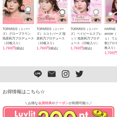
TOPARDS（トパー
TOPARDS（トパー
TOPARDS（トパー
HARNE
ズ）グローブラウン
ズ）ココトパーズ 指
ズ）ベイビーエスプレ
ancie
指原莉乃プロデュース
原莉乃プロデュース
ッソ 指原莉乃プロデ
ェ） て
（10枚入り）
（10枚入り）
ュース（10枚入り）
歌)プロ
1,760円
1,760円
1,760円
枚入り）
(税込)
(税込)
(税込)
1,705
お得情報はこちら☆
＼お得な
会員特典
や
クーポン
が利用可能☆／