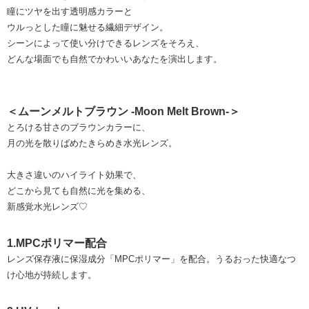
瞳にツヤを出す透明感カラーと
ウルっとした瞳に魅せる繊細デザイン。
シーンによって使い分けできるレンズをそろえ、
どんな場面でも自然でかわいいあなたを演出します。
＜ムーンメルトブラウン -Moon Melt Brown-＞
とろける甘さのブラウンカラーに、
月の光を散りばめたきらめき水光レンズ。
大きさ違いのハイライト効果で、
どこから見ても自然に光を集める、
新感覚水光レンズ♡
1.MPCポリマー配合
レンズ保存液に保湿成分「MPCポリマー」を配合。うるおった快適なつ
け心地が持続します。