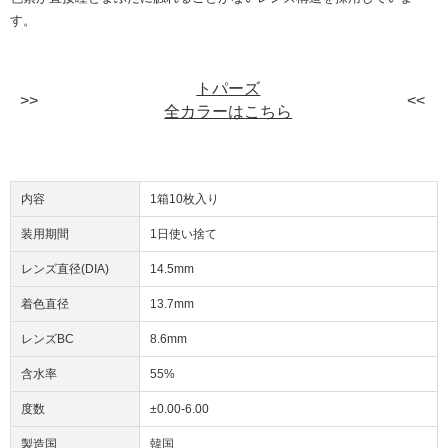
す。
トパーズ
全カラーはこちら
内容
1箱10枚入り
装用期間
1日使い捨て
レンズ直径(DIA)
14.5mm
着色直径
13.7mm
レンズBC
8.6mm
含水率
55%
度数
±0.00-6.00
製造国
韓国