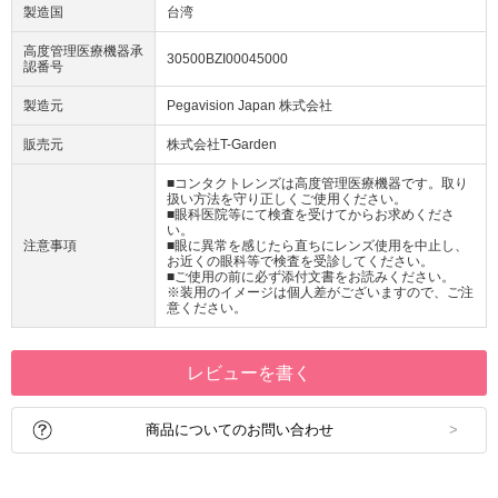
製造国
台湾
高度管理医療機器承
30500BZI00045000
認番号
製造元
Pegavision Japan 株式会社
販売元
株式会社T-Garden
■コンタクトレンズは高度管理医療機器です。取り
扱い方法を守り正しくご使用ください。
■眼科医院等にて検査を受けてからお求めくださ
い。
注意事項
■眼に異常を感じたら直ちにレンズ使用を中止し、
お近くの眼科等で検査を受診してください。
■ご使用の前に必ず添付文書をお読みください。
※装用のイメージは個人差がございますので、ご注
意ください。
レビューを書く
商品についてのお問い合わせ