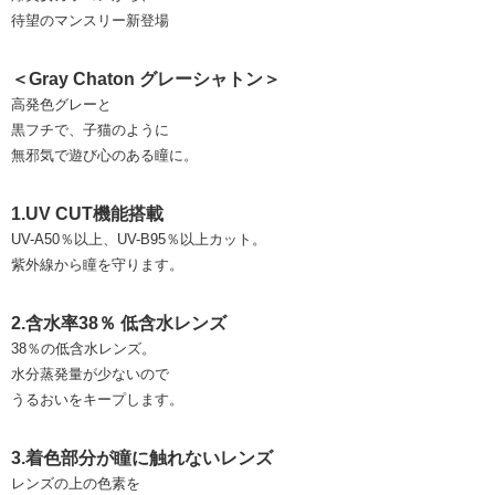
待望のマンスリー新登場
＜Gray Chaton グレーシャトン＞
高発色グレーと
黒フチで、子猫のように
無邪気で遊び心のある瞳に。
1.UV CUT機能搭載
UV-A50％以上、UV-B95％以上カット。
紫外線から瞳を守ります。
2.含水率38％ 低含水レンズ
38％の低含水レンズ。
水分蒸発量が少ないので
うるおいをキープします。
3.着色部分が瞳に触れないレンズ
レンズの上の色素を