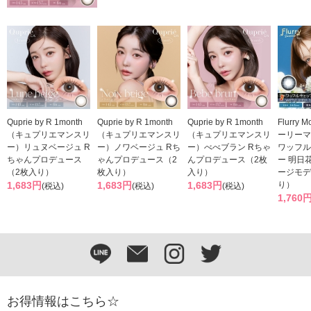
Quprie by R 1month
Quprie by R 1month
Quprie by R 1month
Flurry 
（キュプリエマンスリ
（キュプリエマンスリ
（キュプリエマンスリ
ーリーマ
ー）リュヌベージュ R
ー）ノワベージュ Rち
ー）べべブラン Rちゃ
ワッフル
ちゃんプロデュース
ゃんプロデュース（2
んプロデュース（2枚
ー 明日
（2枚入り）
枚入り）
入り）
ージモデ
1,683円
1,683円
1,683円
り）
(税込)
(税込)
(税込)
1,760
お得情報はこちら☆