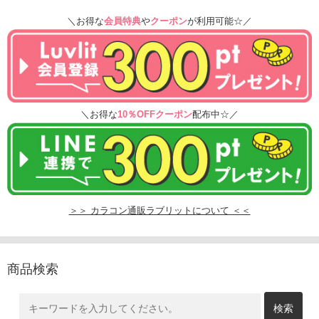
＼お得な
会員特典
や
クーポン
が利用可能☆／
＼お得な
10％OFFクーポン
配布中☆／
＞＞ カラコン通販ラブリットについて ＜＜
商品検索