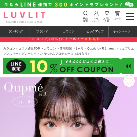
t
商品
マイ
お気に
カート
o
検索
ページ
入り
g
g
ランキング
ブランド
カラコン
ピックアップ
キャンペーン
l
e
3,300円(税込)以上ご購入で
送料無料！
n
a
カラコン・コスメ通販TOP
>
カラコン
>
使用期限
>
1ヶ月
> Quprie by R 1month（キュプリエ
v
マンスリー）グレーシャトン Rちゃんプロデュース（2枚入り）
i
g
a
t
i
o
n