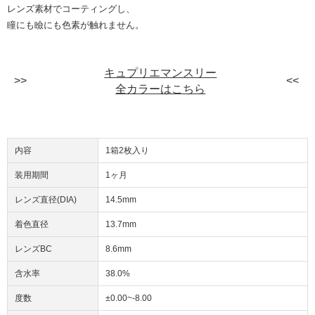
レンズ素材でコーティングし、
瞳にも瞼にも色素が触れません。
キュプリエマンスリー
全カラーはこちら
内容
1箱2枚入り
装用期間
1ヶ月
レンズ直径(DIA)
14.5mm
着色直径
13.7mm
レンズBC
8.6mm
含水率
38.0%
度数
±0.00~-8.00