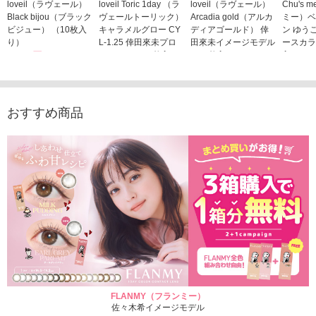
loveil（ラヴェール）
loveil Toric 1day （ラ
loveil（ラヴェール）
Chu's
Black bijou（ブラック
ヴェールトーリック）
Arcadia gold（アルカ
ミー）ベ
ビジュー） （10枚入
キャラメルグロー CY
ディアゴールド） 倖
ン ゆう
り）
L-1.25 倖田來未プロ
田來未イメージモデル
ースカラ
1,760円
デュース （10枚入
（10枚入り）
入り）
(税込)
り）
1,760円
1,705
(税込)
1,760円
(税込)
おすすめ商品
FLANMY（フランミー）
佐々木希イメージモデル