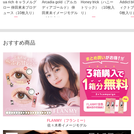
ua rich キャラメルグ
Arcadia gold（アルカ
Honey trick（ハニー
Addict
ロー 倖田來未プロデ
ディアゴールド） 倖
トリック） （10枚入
ィクトブ
ュース（10枚入り）
田來未イメージモデル
り）
0枚入り
1,760円
（10枚入り）
1,760円
1,760
(税込)
(税込)
1,760円
(税込)
おすすめ商品
FLANMY（フランミー）
佐々木希イメージモデル