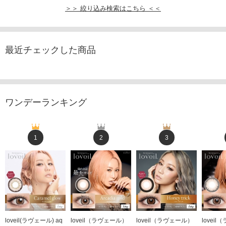
＞＞ 絞り込み検索はこちら ＜＜
最近チェックした商品
ワンデーランキング
1
2
3
loveil(ラヴェール) aq
loveil（ラヴェール）
loveil（ラヴェール）
lovei