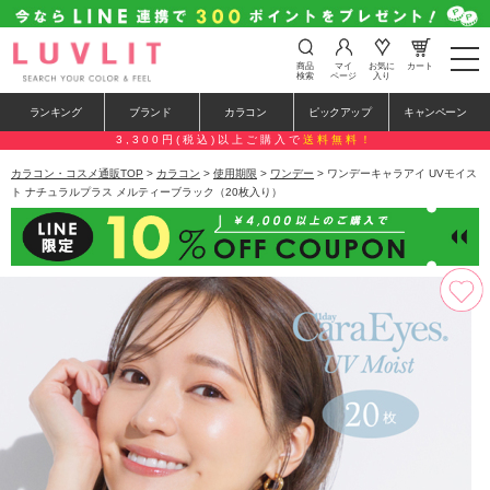
t
商品
マイ
お気に
カート
o
検索
ページ
入り
g
g
ランキング
ブランド
カラコン
ピックアップ
キャンペーン
l
e
3,300円(税込)以上ご購入で
送料無料！
n
a
カラコン・コスメ通販TOP
>
カラコン
>
使用期限
>
ワンデー
> ワンデーキャラアイ UVモイス
v
ト ナチュラルプラス メルティーブラック（20枚入り）
i
g
a
t
i
o
n