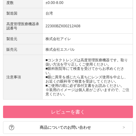
度数
±0.00-8.00
製造国
台湾
高度管理医療機器承
22300BZX00212A08
認番号
製造元
株式会社アイレ
販売元
株式会社エスパル
■コンタクトレンズは高度管理医療機器です。取り
扱い方法を守り正しくご使用ください。
■眼科医院等にて検査を受けてからお求めくださ
い。
注意事項
■眼に異常を感じたら直ちにレンズ使用を中止し、
お近くの眼科等で検査を受診してください。
■ご使用の前に必ず添付文書をお読みください。
※装用のイメージは個人差がございますので、ご注
意ください。
レビューを書く
商品についてのお問い合わせ