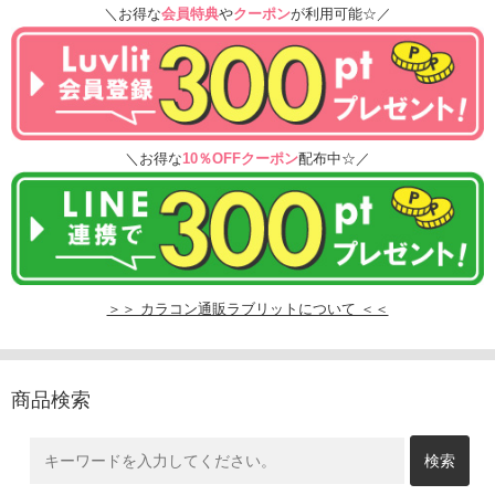
＼お得な
会員特典
や
クーポン
が利用可能☆／
＼お得な
10％OFFクーポン
配布中☆／
＞＞ カラコン通販ラブリットについて ＜＜
商品検索