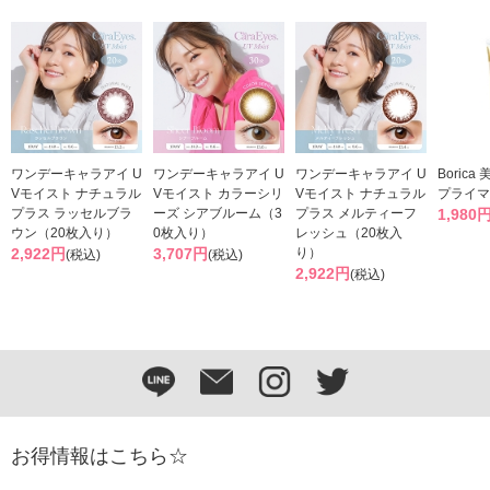
ワンデーキャラアイ U
ワンデーキャラアイ U
ワンデーキャラアイ U
Boric
Vモイスト ナチュラル
Vモイスト カラーシリ
Vモイスト ナチュラル
プライマ
プラス ラッセルブラ
ーズ シアブルーム（3
プラス メルティーフ
1,980
ウン（20枚入り）
0枚入り）
レッシュ（20枚入
2,922円
3,707円
り）
(税込)
(税込)
2,922円
(税込)
お得情報はこちら☆