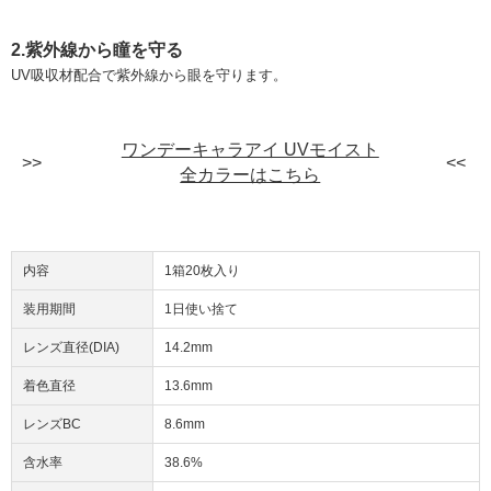
2.紫外線から瞳を守る
UV吸収材配合で紫外線から眼を守ります。
ワンデーキャラアイ UVモイスト
全カラーはこちら
内容
1箱20枚入り
装用期間
1日使い捨て
レンズ直径(DIA)
14.2mm
着色直径
13.6mm
レンズBC
8.6mm
含水率
38.6%