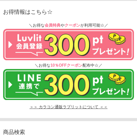
お得情報はこちら☆
＼お得な
会員特典
や
クーポン
が利用可能☆／
＼お得な
10％OFFクーポン
配布中☆／
＞＞ カラコン通販ラブリットについて ＜＜
商品検索