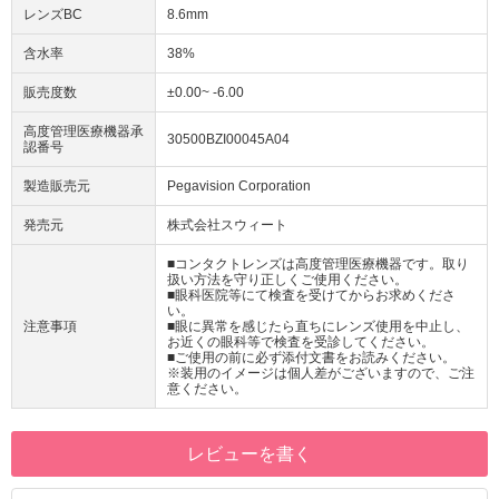
レンズBC
8.6mm
含水率
38%
販売度数
±0.00~ -6.00
高度管理医療機器承
30500BZI00045A04
認番号
製造販売元
Pegavision Corporation
発売元
株式会社スウィート
■コンタクトレンズは高度管理医療機器です。取り
扱い方法を守り正しくご使用ください。
■眼科医院等にて検査を受けてからお求めくださ
い。
注意事項
■眼に異常を感じたら直ちにレンズ使用を中止し、
お近くの眼科等で検査を受診してください。
■ご使用の前に必ず添付文書をお読みください。
※装用のイメージは個人差がございますので、ご注
意ください。
レビューを書く