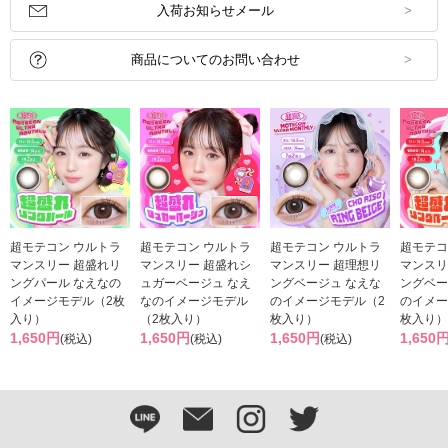
入荷お知らせメール
商品についてのお問い合わせ
超モテコン ウルトラ
超モテコン ウルトラ
超モテコン ウルトラ
超モテコ
マンスリー 超盛れリ
マンスリー 超盛れシ
マンスリー 超理想リ
マンスリ
ングパール なえなの
ュガーベージュ なえ
ングベージュ なえな
ングベー
イメージモデル（2枚
なのイメージモデル
のイメージモデル（2
のイメー
入り）
（2枚入り）
枚入り）
枚入り）
1,650円
1,650円
1,650円
1,650
(税込)
(税込)
(税込)