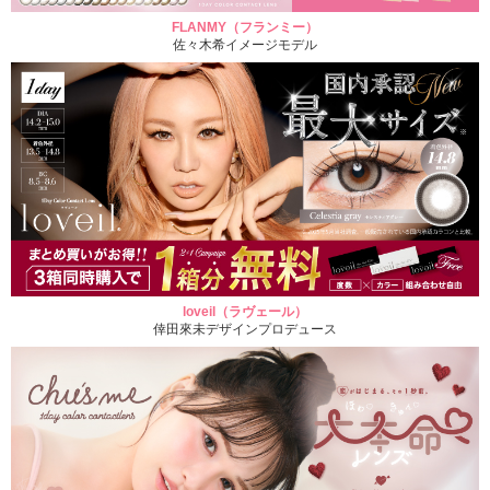
FLANMY（フランミー）
佐々木希イメージモデル
loveil（ラヴェール）
倖田來未デザインプロデュース