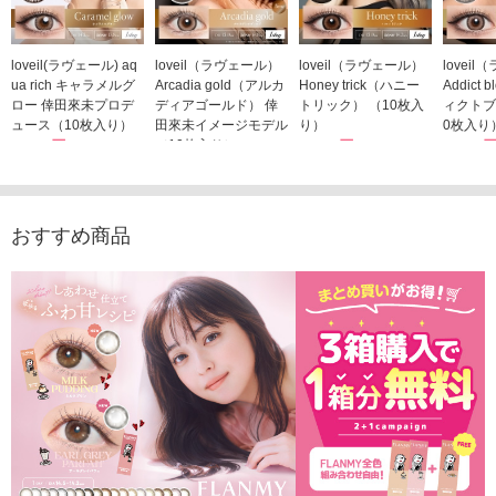
loveil(ラヴェール) aq
loveil（ラヴェール）
loveil（ラヴェール）
lovei
ua rich キャラメルグ
Arcadia gold（アルカ
Honey trick（ハニー
Addict
ロー 倖田來未プロデ
ディアゴールド） 倖
トリック） （10枚入
ィクトブ
ュース（10枚入り）
田來未イメージモデル
り）
0枚入り
1,760円
（10枚入り）
1,760円
1,760
(税込)
(税込)
1,760円
(税込)
おすすめ商品