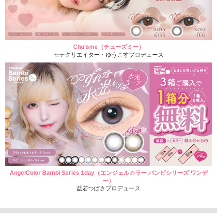
Chu'sme（チューズミー）
モテクリエイター・ゆうこすプロデュース
AngelColor Bambi Series 1day（エンジェルカラー バンビシリーズ ワンデ
ー）
益若つばさプロデュース