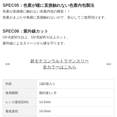
SPEC05：色素が瞳に直接触れない色素内包製法
色素が直接瞳に触れない色素内包の構造！！
色素がまぶたや角膜に直接触れないので、安心してご使用頂けます。
SPEC06：紫外線カット
UV-A波50％以上、UV-B波95％以上カット。
紫外線によるダメージから瞳を守ります。
超モテコンウルトラマンスリー
全カラーはこちら
内容
1箱2枚入り
装用期間
開封後1ヶ月
レンズ直径(DIA)
14.5mm
着色直径
14.0mm