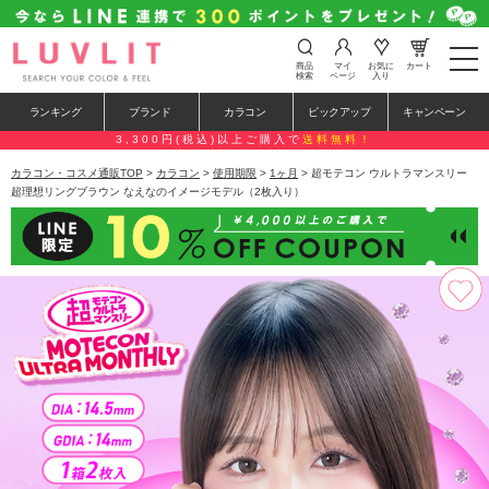
t
商品
マイ
お気に
カート
o
検索
ページ
入り
g
g
ランキング
ブランド
カラコン
ピックアップ
キャンペーン
l
e
3,300円(税込)以上ご購入で
送料無料！
n
a
カラコン・コスメ通販TOP
>
カラコン
>
使用期限
>
1ヶ月
> 超モテコン ウルトラマンスリー
v
超理想リングブラウン なえなのイメージモデル（2枚入り）
i
g
a
t
i
o
n