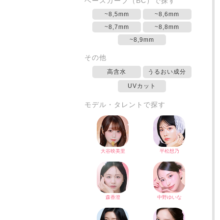
ベースカーブ（BC）で探す
~8,5mm
~8,6mm
~8,7mm
~8,8mm
~8,9mm
その他
高含水
うるおい成分
UVカット
モデル・タレントで探す