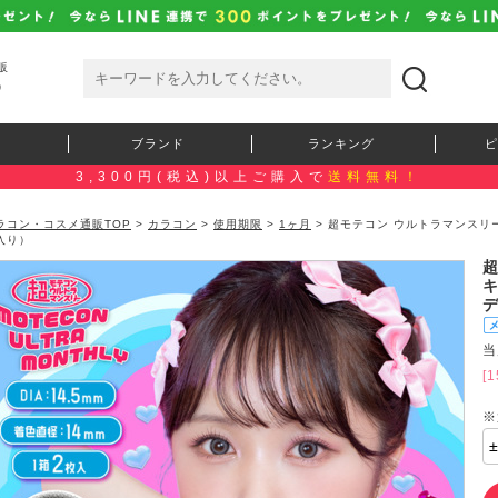
販
）
ブランド
ランキング
ピ
3,300円(税込)以上ご購入で
送料無料！
ラコン・コスメ通販TOP
>
カラコン
>
使用期限
>
1ヶ月
> 超モテコン ウルトラマンスリ
入り）
当
[