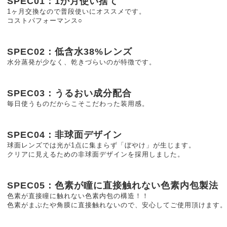
SPEC01：1か月使い捨て
1ヶ月交換なので普段使いにオススメです。
コストパフォーマンス○
SPEC02：低含水38%レンズ
水分蒸発が少なく、乾きづらいのが特徴です。
SPEC03：うるおい成分配合
毎日使うものだからこそこだわった装用感。
SPEC04：非球面デザイン
球面レンズでは光が1点に集まらず「ぼやけ」が生じます。
クリアに見えるための非球面デザインを採用しました。
SPEC05：色素が瞳に直接触れない色素内包製法
色素が直接瞳に触れない色素内包の構造！！
色素がまぶたや角膜に直接触れないので、安心してご使用頂けます。