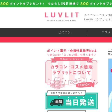
カラコン・コスメ通
Luvlit（ラブリット
カラコン
コスメ
ポイント還元・会員特典業界No.1
カ
枚
＼あなたの「なりたい瞳」を叶えます／