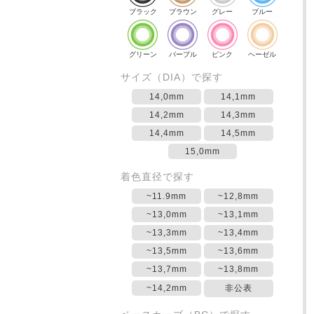
ブラック
ブラウン
グレー
ブルー
グリーン
パープル
ピンク
ヘーゼル
サイズ（DIA）で探す
14,0mm
14,1mm
14,2mm
14,3mm
14,4mm
14,5mm
15,0mm
着色直径で探す
~11.9mm
~12,8mm
~13,0mm
~13,1mm
~13,3mm
~13,4mm
~13,5mm
~13,6mm
~13,7mm
~13,8mm
~14,2mm
非公表