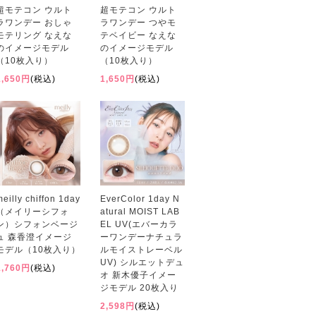
超モテコン ウルト
超モテコン ウルト
ラワンデー おしゃ
ラワンデー つやモ
モテリング なえな
テベイビー なえな
のイメージモデル
のイメージモデル
（10枚入り）
（10枚入り）
1,650円
(税込)
1,650円
(税込)
meilly chiffon 1day
EverColor 1day N
（メイリーシフォ
atural MOIST LAB
ン）シフォンベージ
EL UV(エバーカラ
ュ 森香澄イメージ
ーワンデーナチュラ
モデル（10枚入り）
ルモイストレーベル
UV) シルエットデュ
1,760円
(税込)
オ 新木優子イメー
ジモデル 20枚入り
2,598円
(税込)