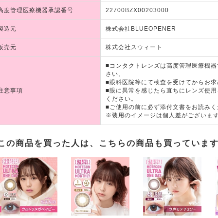
高度管理医療機器承認番号
22700BZX00203000
製造元
株式会社BLUEOPENER
販売元
株式会社スウィート
■コンタクトレンズは高度管理医療機
さい。
■眼科医院等にて検査を受けてからお求
注意事項
■眼に異常を感じたら直ちにレンズ使
ください。
■ご使用の前に必ず添付文書をお読みく
※装用のイメージは個人差がございま
この商品を買った人は、こちらの商品も買っていま