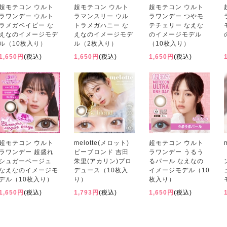
超モテコン ウルト
超モテコン ウルト
超モテコン ウルト
ラワンデー ウルト
ラマンスリー ウル
ラワンデー つやモ
ラメガベイビー な
トラメガハニー な
テチェリー なえな
えなのイメージモデ
えなのイメージモデ
のイメージモデル
ル（10枚入り）
ル（2枚入り）
（10枚入り）
1,650円
(税込)
1,650円
(税込)
1,650円
(税込)
超モテコン ウルト
melotte(メロット)
超モテコン ウルト
ラワンデー 超盛れ
ビーブロンド 吉田
ラワンデー うるう
シュガーベージュ
朱里(アカリン)プロ
るパール なえなの
なえなのイメージモ
デュース（10枚入
イメージモデル（10
デル（10枚入り）
り）
枚入り）
1,650円
(税込)
1,793円
(税込)
1,650円
(税込)