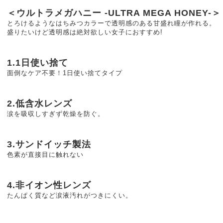
＜ウルトラメガハニー -ULTRA MEGA HONEY-＞
とろけるようなはちみつカラーで透明感のある甘盛れ瞳が作れる。
盛りたいけど透明感は絶対欲しい女子におすすめ!
1.1日使い捨て
面倒なケア不要！1日使い捨てタイプ
2.低含水レンズ
涙を吸収しすぎず乾燥を防ぐ。
3.サンドイッチ製法
色素が直接目に触れない
4.非イオン性レンズ
たんぱく質など涙液汚れがつきにくい。