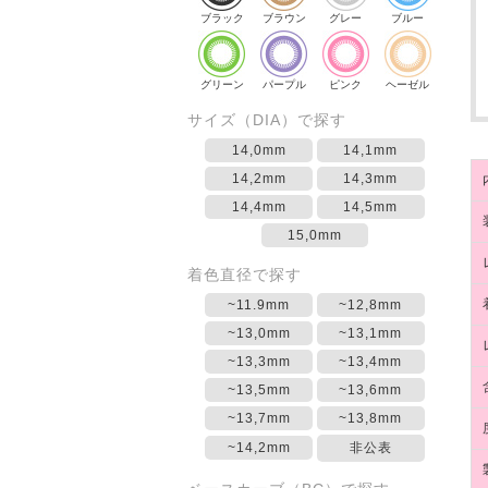
ブラック
ブラウン
グレー
ブルー
グリーン
パープル
ピンク
ヘーゼル
サイズ（DIA）で探す
14,0mm
14,1mm
14,2mm
14,3mm
14,4mm
14,5mm
15,0mm
着色直径で探す
~11.9mm
~12,8mm
~13,0mm
~13,1mm
~13,3mm
~13,4mm
~13,5mm
~13,6mm
~13,7mm
~13,8mm
~14,2mm
非公表