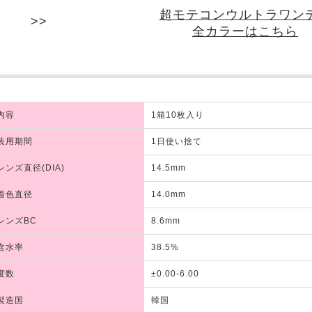
超モテコンウルトラワン
全カラーはこちら
内容
1箱10枚入り
装用期間
1日使い捨て
レンズ直径(DIA)
14.5mm
着色直径
14.0mm
レンズBC
8.6mm
含水率
38.5%
度数
±0.00-6.00
製造国
韓国