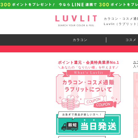
カラコン・コスメ通
Luvlit（ラブリット
カラコン
コスメ
ポイント還元・会員特典業界No.1
カ
入
＼あなたの「なりたい瞳」を叶えます／