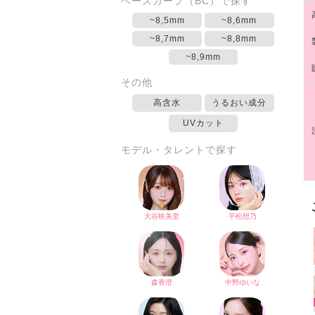
ベースカーブ（BC）で探す
~8,5mm
~8,6mm
~8,7mm
~8,8mm
~8,9mm
その他
高含水
うるおい成分
UVカット
モデル・タレントで探す