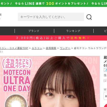
販
）
ブランド
ランキング
ピ
3,300円(税込)以上ご購入で
送料無料！
ラコン・コスメ通販TOP
>
カラコン
>
使用期限
>
ワンデー
> 超モテコン ウルトラワンデ
り）
当
[