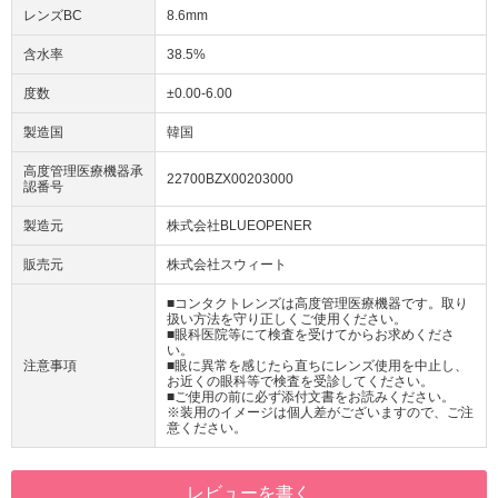
レンズBC
8.6mm
含水率
38.5%
度数
±0.00-6.00
製造国
韓国
高度管理医療機器承
22700BZX00203000
認番号
製造元
株式会社BLUEOPENER
販売元
株式会社スウィート
■コンタクトレンズは高度管理医療機器です。取り
扱い方法を守り正しくご使用ください。
■眼科医院等にて検査を受けてからお求めくださ
い。
注意事項
■眼に異常を感じたら直ちにレンズ使用を中止し、
お近くの眼科等で検査を受診してください。
■ご使用の前に必ず添付文書をお読みください。
※装用のイメージは個人差がございますので、ご注
意ください。
レビューを書く