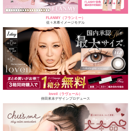
FLANMY（フランミー）
佐々木希イメージモデル
loveil（ラヴェール）
倖田來未デザインプロデュース