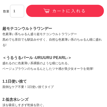
数量
超モテコンウルトラワンデー
色素薄い系ちゅるん盛り超モテコンウルトラワンデー
黒めでも茶目でも馴染みやすく、自然な色素薄い系のちゅるん瞳に盛れ
る!
＜うるうるパール -URUURU PEARL-＞
盛れるのに色素薄い系裸眼のような瞳になれる。
ベージュブラウンのちゅるんとしたツヤ感が美少女オーラを発揮!
1.1日使い捨て
面倒なケア不要！1日使い捨てタイプ
2.低含水レンズ
涙を吸収しすぎず乾燥を防ぐ。