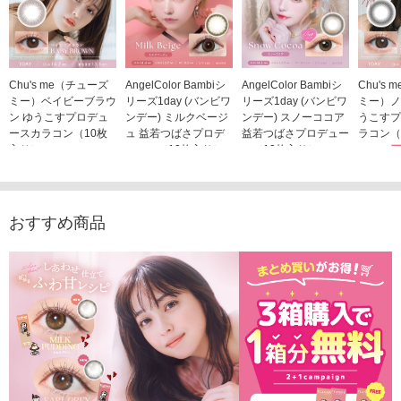
Chu's me（チューズ
AngelColor Bambiシ
AngelColor Bambiシ
Chu's
ミー）ベイビーブラウ
リーズ1day (バンビワ
リーズ1day (バンビワ
ミー）ノ
ン ゆうこすプロデュ
ンデー) ミルクベージ
ンデー) スノーココア
うこすプ
ースカラコン（10枚
ュ 益若つばさプロデ
益若つばさプロデュー
ラコン（
入り）
ュース（10枚入り）
ス（10枚入り）
1,705
1,705円
1,848円
1,848円
(税込)
(税込)
(税込)
おすすめ商品