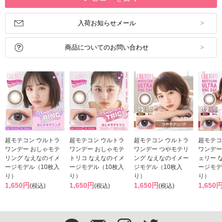
入荷お知らせメール
商品についてのお問い合わせ
超モテコン ウルトラ
超モテコン ウルトラ
超モテコン ウルトラ
超モテコ
ワンデー おしゃモテ
ワンデー おしゃモテ
ワンデー つやモテリ
ワンデー
リング なえなのイメ
トリコ なえなのイメ
ング なえなのイメー
ェリー 
ージモデル（10枚入
ージモデル（10枚入
ジモデル（10枚入
ージモデ
り）
り）
り）
り）
1,650円
1,650円
1,650円
1,650
(税込)
(税込)
(税込)