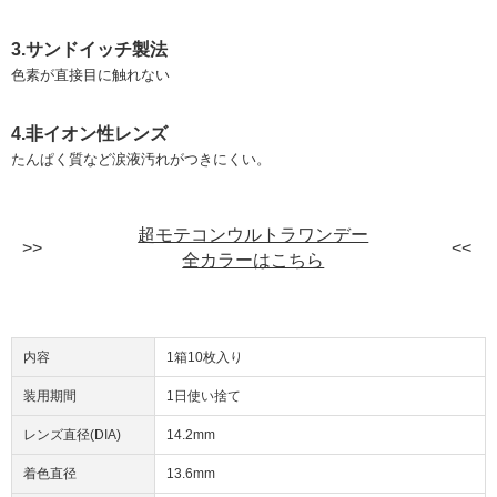
3.サンドイッチ製法
色素が直接目に触れない
4.非イオン性レンズ
たんぱく質など涙液汚れがつきにくい。
超モテコンウルトラワンデー
全カラーはこちら
内容
1箱10枚入り
装用期間
1日使い捨て
レンズ直径(DIA)
14.2mm
着色直径
13.6mm