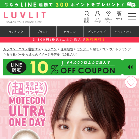
t
商品
マイ
お気に
カート
o
検索
ページ
入り
g
g
ランキング
ブランド
カラコン
ピックアップ
キャンペーン
l
e
3,300円(税込)以上ご購入で
送料無料！
n
a
カラコン・コスメ通販TOP
>
カラコン
>
使用期限
>
ワンデー
> 超モテコン ウルトラワンデー
v
うるうるパール なえなのイメージモデル（10枚入り）
i
g
a
t
i
o
n