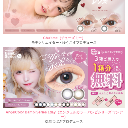
Chu'sme（チューズミー）
モテクリエイター・ゆうこすプロデュース
AngelColor Bambi Series 1day（エンジェルカラー バンビシリーズ ワンデ
ー）
益若つばさプロデュース