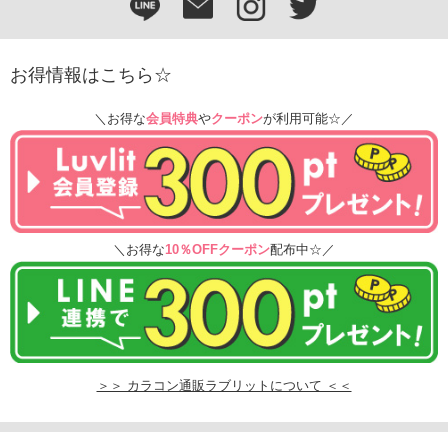
お得情報はこちら☆
＼お得な
会員特典
や
クーポン
が利用可能☆／
＼お得な
10％OFFクーポン
配布中☆／
＞＞ カラコン通販ラブリットについて ＜＜