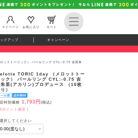
マイページ
お気に入り
カート
ックアップ
キャンペーン
y （メロットトーリック） パールリング CYL:-0.75 吉田朱
elotte TORIC 1day （メロットトー
ック） パールリング CYL:-0.75 吉
朱里(アカリン)プロデュース （10枚
入り）
1,793円
店特別価格
(税込)
49ポイント進呈 ]