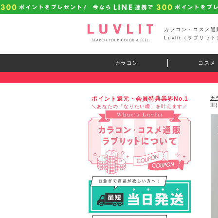
カラコン・コスメ通
Luvlit（ラブリット
カラコン
コスメ
ポイント還元・会員特典業界No.1
カ
里
＼あなたの「なりたい瞳」を叶えます／