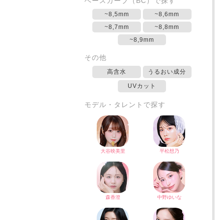
ベースカーブ（BC）で探す
~8,5mm
~8,6mm
~8,7mm
~8,8mm
~8,9mm
その他
高含水
うるおい成分
UVカット
モデル・タレントで探す