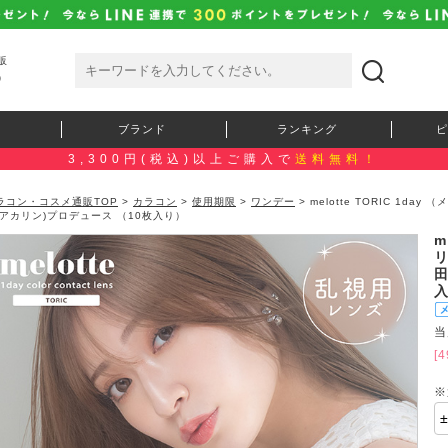
販
）
ブランド
ランキング
ピ
3,300円(税込)以上ご購入で
送料無料！
ラコン・コスメ通販TOP
>
カラコン
>
使用期限
>
ワンデー
> melotte TORIC 1da
(アカリン)プロデュース （10枚入り）
m
リ
田
当
[