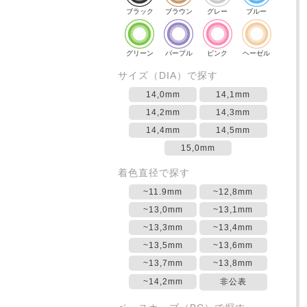
ブラック
ブラウン
グレー
ブルー
グリーン
パープル
ピンク
ヘーゼル
サイズ（DIA）で探す
14,0mm
14,1mm
14,2mm
14,3mm
14,4mm
14,5mm
15,0mm
着色直径で探す
~11.9mm
~12,8mm
~13,0mm
~13,1mm
~13,3mm
~13,4mm
~13,5mm
~13,6mm
~13,7mm
~13,8mm
~14,2mm
非公表