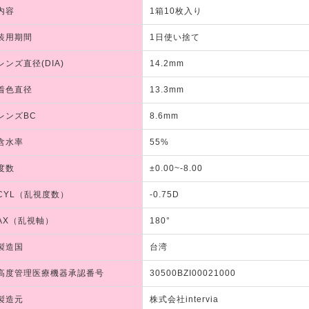
内容
1箱10枚入り
装用期間
1日使い捨て
レンズ直径(DIA)
14.2mm
着色直径
13.3mm
レンズBC
8.6mm
含水率
55%
度数
±0.00~-8.00
CYL（乱視度数）
-0.75D
AX（乱視軸）
180°
製造国
台湾
高度管理医療機器承認番号
30500BZI00021000
製造元
株式会社intervia