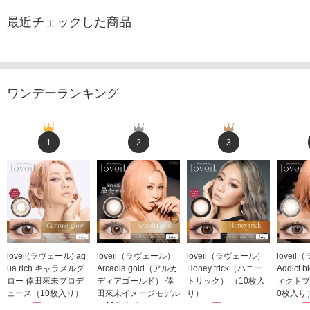
最近チェックした商品
ワンデーランキング
1
2
3
loveil(ラヴェール) aq
loveil（ラヴェール）
loveil（ラヴェール）
lovei
ua rich キャラメルグ
Arcadia gold（アルカ
Honey trick（ハニー
Addict
ロー 倖田來未プロデ
ディアゴールド） 倖
トリック） （10枚入
ィクトブ
ュース（10枚入り）
田來未イメージモデル
り）
0枚入り
1,760円
（10枚入り）
1,760円
1,760
(税込)
(税込)