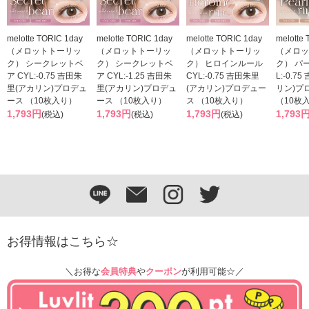
melotte TORIC 1day
melotte TORIC 1day
melotte TORIC 1day
melotte
（メロットトーリッ
（メロットトーリッ
（メロットトーリッ
（メロッ
ク） シークレットベ
ク） シークレットベ
ク） ヒロインルール
ク） パ
ア CYL:-0.75 吉田朱
ア CYL:-1.25 吉田朱
CYL:-0.75 吉田朱里
L:-0.7
里(アカリン)プロデュ
里(アカリン)プロデュ
(アカリン)プロデュー
リン)プ
ース （10枚入り）
ース （10枚入り）
ス （10枚入り）
（10枚
1,793円
1,793円
1,793円
1,793
(税込)
(税込)
(税込)
お得情報はこちら☆
＼お得な
会員特典
や
クーポン
が利用可能☆／