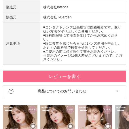
製造元
株式会社intervia
販売元
株式会社T-Garden
■コンタクトレンズは高度管理医療機器です。取り
扱い方法を守り正しくご使用ください。
■眼科医院等にて検査を受けてからお求めくださ
い。
注意事項
■眼に異常を感じたら直ちにレンズ使用を中止し、
お近くの眼科等で検査を受診してください。
■ご使用の前に必ず添付文書をお読みください。
※装用のイメージは個人差がございますので、ご注
意ください。
レビューを書く
商品についてのお問い合わせ