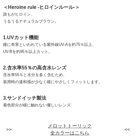
＜Heroine rule -ヒロインルール-＞
誰もがヒロイン、
うるうるナチュラルブラウン。
1.UVカット機能
瞳に有害といわれている紫外線UV-Aを約75％以上、
UV-Bを約95％以上カット。
2.含水率55％の高含水レンズ
含水率55％と水分を多く含むため、
装用時の違和感が少なく瞳にやさしくフィットします。
3.サンドイッチ製法
着色部分が瞳に触れない優しいレンズ
メロットトーリック
全カラーはこちら