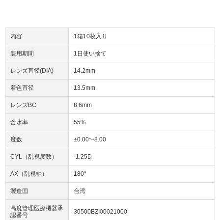
内容
1箱10枚入り
装用期間
1日使い捨て
レンズ直径(DIA)
14.2mm
着色直径
13.5mm
レンズBC
8.6mm
含水率
55%
度数
±0.00~-8.00
CYL（乱視度数）
-1.25D
AX（乱視軸）
180°
製造国
台湾
高度管理医療機器承
30500BZI00021000
認番号