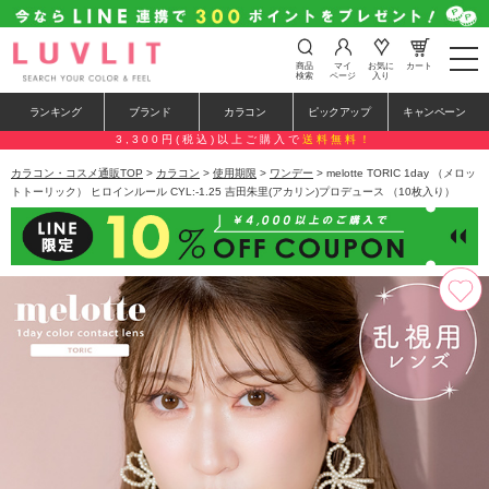
t
商品
マイ
お気に
カート
o
検索
ページ
入り
g
g
ランキング
ブランド
カラコン
ピックアップ
キャンペーン
l
e
3,300円(税込)以上ご購入で
送料無料！
n
a
カラコン・コスメ通販TOP
>
カラコン
>
使用期限
>
ワンデー
> melotte TORIC 1day （メロッ
v
トトーリック） ヒロインルール CYL:-1.25 吉田朱里(アカリン)プロデュース （10枚入り）
i
g
a
t
i
o
n