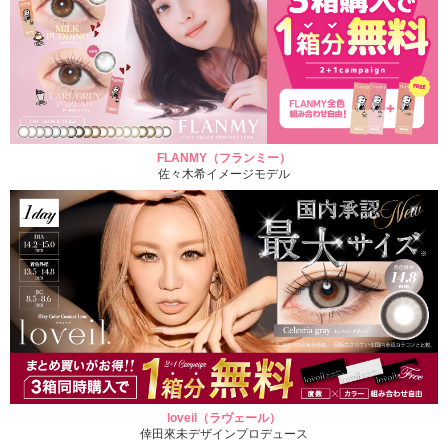
FLANMY（フランミー）
佐々木希イメージモデル
loveil（ラヴェール）
倖田來未デザインプロデュース