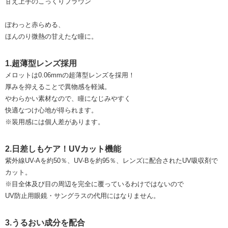
甘え上手のこっくりブラウン
ぽわっと赤らめる、
ほんのり微熱の甘えたな瞳に。
1.超薄型レンズ採用
メロットは0.06mmの超薄型レンズを採用！
厚みを抑えることで異物感を軽減。
やわらかい素材なので、瞳になじみやすく
快適なつけ心地が得られます。
※装用感には個人差があります。
2.日差しもケア！UVカット機能
紫外線UV-Aを約50％、UV-Bを約95％、レンズに配合されたUV吸収剤で
カット。
※目全体及び目の周辺を完全に覆っているわけではないので
UV防止用眼鏡・サングラスの代用にはなりません。
3.うるおい成分を配合