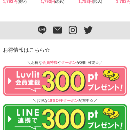
1,793円
1,793円
1,793円
1,793
(税込)
(税込)
(税込)
お得情報はこちら☆
＼お得な
会員特典
や
クーポン
が利用可能☆／
＼お得な
10％OFFクーポン
配布中☆／