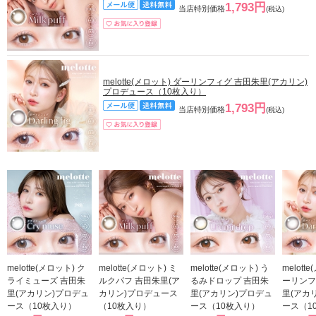
1,793円
当店特別価格
(税込)
melotte(メロット) ダーリンフィグ 吉田朱里(アカリン)
プロデュース（10枚入り）
1,793円
当店特別価格
(税込)
melotte(メロット) ク
melotte(メロット) ミ
melotte(メロット) う
melott
ライミューズ 吉田朱
ルクパフ 吉田朱里(ア
るみドロップ 吉田朱
ーリンフ
里(アカリン)プロデュ
カリン)プロデュース
里(アカリン)プロデュ
里(アカ
ース（10枚入り）
（10枚入り）
ース（10枚入り）
ース（1