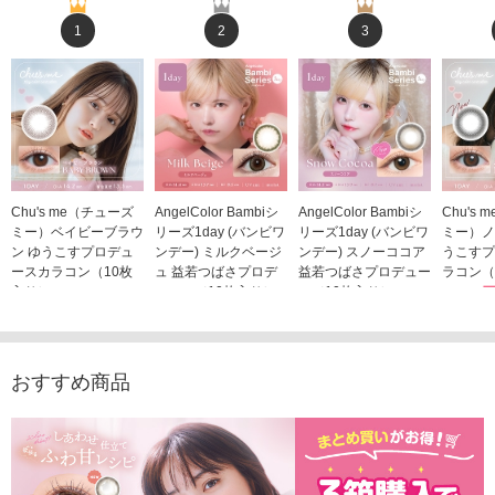
1
2
3
Chu's me（チューズ
AngelColor Bambiシ
AngelColor Bambiシ
Chu's
ミー）ベイビーブラウ
リーズ1day (バンビワ
リーズ1day (バンビワ
ミー）ノ
ン ゆうこすプロデュ
ンデー) ミルクベージ
ンデー) スノーココア
うこすプ
ースカラコン（10枚
ュ 益若つばさプロデ
益若つばさプロデュー
ラコン（
入り）
ュース（10枚入り）
ス（10枚入り）
1,705
1,705円
1,848円
1,848円
(税込)
(税込)
(税込)
おすすめ商品