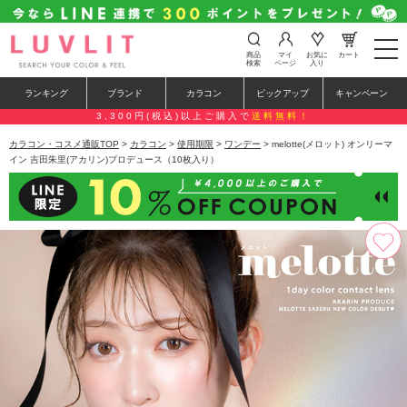
t
商品
マイ
お気に
カート
o
検索
ページ
入り
g
g
ランキング
ブランド
カラコン
ピックアップ
キャンペーン
l
e
3,300円(税込)以上ご購入で
送料無料！
n
a
カラコン・コスメ通販TOP
>
カラコン
>
使用期限
>
ワンデー
> melotte(メロット) オンリーマ
v
イン 吉田朱里(アカリン)プロデュース（10枚入り）
i
g
a
t
i
o
n