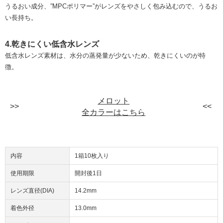
うるおい成分、”MPCポリマー”がレンズをやさしく包み込むので、うるお
い長持ち。
4.乾きにくい低含水レンズ
低含水レンズ素材は、水分の蒸発量が少ないため、乾きにくいのが特
徴。
メロット
全カラーはこちら
内容
1箱10枚入り
使用期限
開封後1日
レンズ直径(DIA)
14.2mm
着色外径
13.0mm